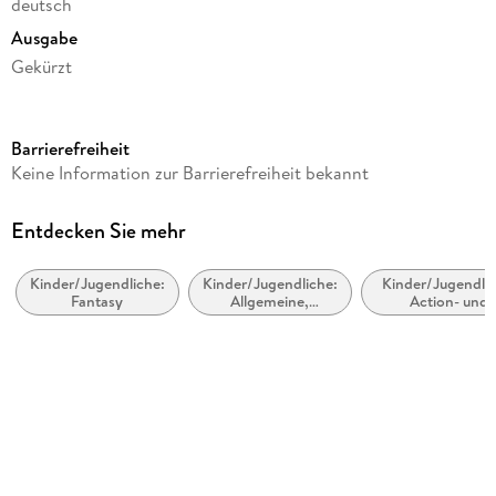
deutsch
Ausgabe
Gekürzt
Laufzeit
71 Minuten
Barrierefreiheit
Altersempfehlung
Keine Information zur Barrierefreiheit bekannt
ab 8 Jahre
Reihe
Entdecken Sie mehr
Das magische Baumhaus / The Magic Tree House, 50
Kinder/Jugendliche:
Kinder/Jugendliche:
Kinder/Jugendlic
Autor/Autorin
Fantasy
Allgemeine,
Action- und
Mary Pope Osborne
moderne und
Abenteuergeschi
zeitgenössische
Übersetzung
Belletristik
Sabine Rahn
Sprecher/Sprecherin
Stefan Kaminski
Verlag/Hersteller