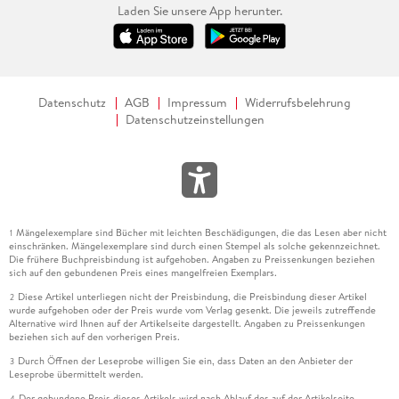
Laden Sie unsere App herunter.
Datenschutz
AGB
Impressum
Widerrufsbelehrung
Datenschutzeinstellungen
Mängelexemplare sind Bücher mit leichten Beschädigungen, die das Lesen aber nicht
1
einschränken. Mängelexemplare sind durch einen Stempel als solche gekennzeichnet.
Die frühere Buchpreisbindung ist aufgehoben. Angaben zu Preissenkungen beziehen
sich auf den gebundenen Preis eines mangelfreien Exemplars.
Diese Artikel unterliegen nicht der Preisbindung, die Preisbindung dieser Artikel
2
wurde aufgehoben oder der Preis wurde vom Verlag gesenkt. Die jeweils zutreffende
Alternative wird Ihnen auf der Artikelseite dargestellt. Angaben zu Preissenkungen
beziehen sich auf den vorherigen Preis.
Durch Öffnen der Leseprobe willigen Sie ein, dass Daten an den Anbieter der
3
Leseprobe übermittelt werden.
Der gebundene Preis dieses Artikels wird nach Ablauf des auf der Artikelseite
4