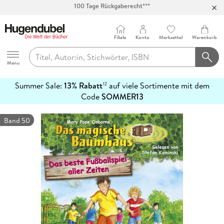
Abholung in über 100 Filialen
Filiale
Konto
Merkzettel
Warenkorb
Hugendubel
Menu
Summer Sale:
13% Rabatt
auf viele Sortimente mit dem
12
mehr
Code
SOMMER13
erfahren
Band 50