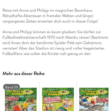
Reise mit Anne und Philipp im magischen Baumhaus.
Rätselhafte Abenteuer in fremden Welten und längst
vergangenen Zeiten erwarten dich auch in dieser Folge!
Anne und Philipp können es kaum glauben: Sie dürfen zur
Fußballweltmeisterschaft 1970 nach Mexiko reisen! Bestimmt
wird ihnen dort der berühmte Spieler Pelé sein Geheimnis
verraten! Aber das Stadion ist riesig und voller begeisterter
Fußballfans wie sollen die Kinder nah genug an den
Fußballstar herankommen? Ihre Mission droht fast zu
scheitern, doch dann entdecken Anne und Philipp das
Geheimnis wahrer Größe dort, wo sie es am wenigsten
Mehr aus dieser Reihe
erwarten
Band 59