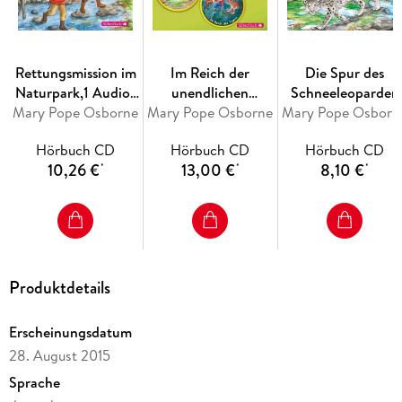
Rettungsmission im
Im Reich der
Die Spur des
Naturpark,1 Audio-
unendlichen
Schneeleoparden
Mary Pope Osborne
CD
Mary Pope Osborne
Gefahren (Das
Mary Pope Osborn
(Das magische
magische Baumhaus
Baumhaus 60)
Hörbuch CD
Hörbuch CD
Hörbuch CD
)
10,26 €
13,00 €
8,10 €
*
*
*
Produktdetails
Erscheinungsdatum
28. August 2015
Sprache