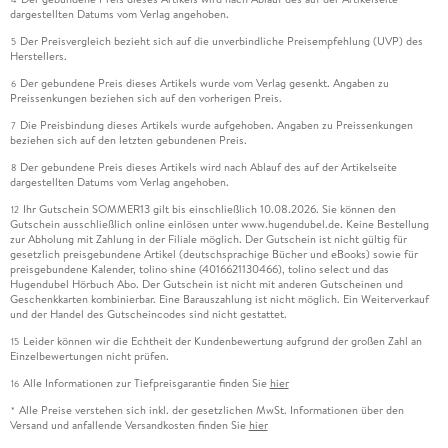
dargestellten Datums vom Verlag angehoben.
Der Preisvergleich bezieht sich auf die unverbindliche Preisempfehlung (UVP) des
5
Herstellers.
Der gebundene Preis dieses Artikels wurde vom Verlag gesenkt. Angaben zu
6
Preissenkungen beziehen sich auf den vorherigen Preis.
Die Preisbindung dieses Artikels wurde aufgehoben. Angaben zu Preissenkungen
7
beziehen sich auf den letzten gebundenen Preis.
Der gebundene Preis dieses Artikels wird nach Ablauf des auf der Artikelseite
8
dargestellten Datums vom Verlag angehoben.
Ihr Gutschein SOMMER13 gilt bis einschließlich 10.08.2026. Sie können den
12
Gutschein ausschließlich online einlösen unter www.hugendubel.de. Keine Bestellung
zur Abholung mit Zahlung in der Filiale möglich. Der Gutschein ist nicht gültig für
gesetzlich preisgebundene Artikel (deutschsprachige Bücher und eBooks) sowie für
preisgebundene Kalender, tolino shine (4016621130466), tolino select und das
Hugendubel Hörbuch Abo. Der Gutschein ist nicht mit anderen Gutscheinen und
Geschenkkarten kombinierbar. Eine Barauszahlung ist nicht möglich. Ein Weiterverkauf
und der Handel des Gutscheincodes sind nicht gestattet.
Leider können wir die Echtheit der Kundenbewertung aufgrund der großen Zahl an
15
Einzelbewertungen nicht prüfen.
Alle Informationen zur Tiefpreisgarantie finden Sie
hier
16
Alle Preise verstehen sich inkl. der gesetzlichen MwSt. Informationen über den
*
Versand und anfallende Versandkosten finden Sie
hier