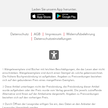
Laden Sie unsere App herunter.
Datenschutz
AGB
Impressum
Widerrufsbelehrung
Datenschutzeinstellungen
Mängelexemplare sind Bücher mit leichten Beschädigungen, die das Lesen aber nicht
1
einschränken. Mängelexemplare sind durch einen Stempel als solche gekennzeichnet.
Die frühere Buchpreisbindung ist aufgehoben. Angaben zu Preissenkungen beziehen
sich auf den gebundenen Preis eines mangelfreien Exemplars.
Diese Artikel unterliegen nicht der Preisbindung, die Preisbindung dieser Artikel
2
wurde aufgehoben oder der Preis wurde vom Verlag gesenkt. Die jeweils zutreffende
Alternative wird Ihnen auf der Artikelseite dargestellt. Angaben zu Preissenkungen
beziehen sich auf den vorherigen Preis.
Durch Öffnen der Leseprobe willigen Sie ein, dass Daten an den Anbieter der
3
Leseprobe übermittelt werden.