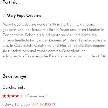
Herstelleradresse
Portrait
Hörbuch Hamburg HHV GmbH
<br/>Völckersstraße 18
Mary Pope Osborne
<br/>22765 Hamburg
<br/>produktsicherheit@hoerbuch-hamburg.de
Mary Pope Osborne wurde 1949 in Fort Sill, Oklahoma,
<br/>
geboren und lebt heute mit ihrem Mann und ihren Hunden in
Connecticut. Schon als Kind reiste sie viel und lernte die
unterschiedlichsten Länder kennen. Mit ihrer Familie lebte sie
u. a. in Österreich, Oklahoma und Florida. Schließlich begann
sie zu schreiben und wurde damit außerordentlich
erfolgreich. »Das magische Baumhaus« ist sowohl in den USA
als auch in Deutschland eine der beliebtesten
Kinderbuchreihen. Stefan Kaminski, 1974 geboren, schloss
sein Studium an der Hochschule für Schauspielkunst »Ernst
Bewertungen
Busch« ab. 1996 begann er seine Laufbahn als Sprecher und
Schauspieler. Dank seiner enorm wandelbaren Stimme gilt er
Durchschnitt
als Meister des »Stimm-Morphings«. Seine Lesungen und
Live-Shows avancieren oft zu Ein-Mann-Hörspielen der
15
1 Bewertung
Extraklasse. Für seine Hörbuch- und Hörspielproduktionen
wurde er vielfach ausgezeichnet, unter anderem mit dem
1 Bewertung
von
LovelyBooks