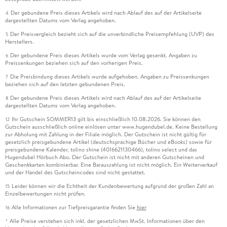
Der gebundene Preis dieses Artikels wird nach Ablauf des auf der Artikelseite
4
dargestellten Datums vom Verlag angehoben.
Der Preisvergleich bezieht sich auf die unverbindliche Preisempfehlung (UVP) des
5
Herstellers.
Der gebundene Preis dieses Artikels wurde vom Verlag gesenkt. Angaben zu
6
Preissenkungen beziehen sich auf den vorherigen Preis.
Die Preisbindung dieses Artikels wurde aufgehoben. Angaben zu Preissenkungen
7
beziehen sich auf den letzten gebundenen Preis.
Der gebundene Preis dieses Artikels wird nach Ablauf des auf der Artikelseite
8
dargestellten Datums vom Verlag angehoben.
Ihr Gutschein SOMMER13 gilt bis einschließlich 10.08.2026. Sie können den
12
Gutschein ausschließlich online einlösen unter www.hugendubel.de. Keine Bestellung
zur Abholung mit Zahlung in der Filiale möglich. Der Gutschein ist nicht gültig für
gesetzlich preisgebundene Artikel (deutschsprachige Bücher und eBooks) sowie für
preisgebundene Kalender, tolino shine (4016621130466), tolino select und das
Hugendubel Hörbuch Abo. Der Gutschein ist nicht mit anderen Gutscheinen und
Geschenkkarten kombinierbar. Eine Barauszahlung ist nicht möglich. Ein Weiterverkauf
und der Handel des Gutscheincodes sind nicht gestattet.
Leider können wir die Echtheit der Kundenbewertung aufgrund der großen Zahl an
15
Einzelbewertungen nicht prüfen.
Alle Informationen zur Tiefpreisgarantie finden Sie
hier
16
Alle Preise verstehen sich inkl. der gesetzlichen MwSt. Informationen über den
*