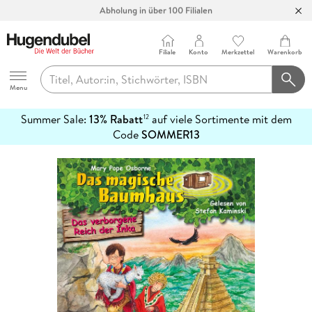
Abholung in über 100 Filialen
Filiale
Konto
Merkzettel
Warenkorb
Hugendubel
Menu
Summer Sale:
13% Rabatt
auf viele Sortimente mit dem
12
mehr
Code
SOMMER13
erfahren