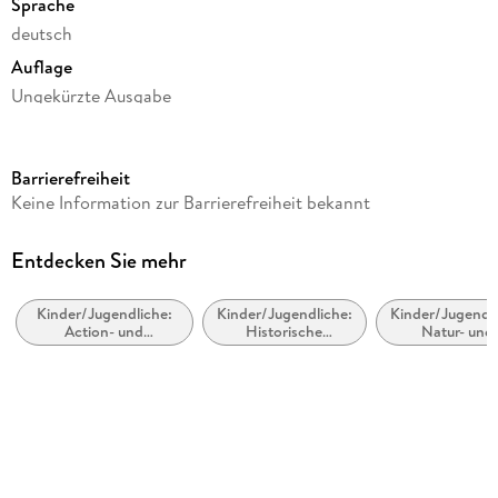
Sprache
deutsch
Auflage
Ungekürzte Ausgabe
Ausgabe
Ungekürzt
Barrierefreiheit
Laufzeit
Keine Information zur Barrierefreiheit bekannt
75 Minuten
Altersempfehlung
Entdecken Sie mehr
ab 8 Jahre
Kinder/Jugendliche:
Kinder/Jugendliche:
Kinder/Jugendli
Reihe
Action- und
Historische
Natur- und
Das magische Baumhaus / The Magic Tree House
Abenteuergeschichten
Romane
Tiergeschicht
Autor/Autorin
Mary Pope Osborne
Übersetzung
Sabine Rahn