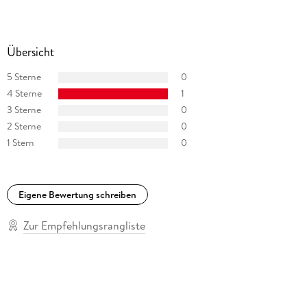
Preis der Deutschen Schallplattenkritik, dem Deutschen
Hörbuchpreis 2017 und 2019 sowie dem Jahrespreis der hr2-
Hörbuchbestenliste 2018.
Übersicht
5 Sterne
0
4 Sterne
1
3 Sterne
0
2 Sterne
0
1 Stern
0
Eigene Bewertung schreiben
Zur Empfehlungsrangliste