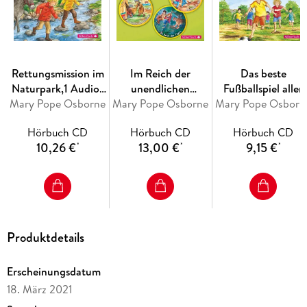
Rettungsmission im
Im Reich der
Das beste
Naturpark,1 Audio-
unendlichen
Fußballspiel aller
Mary Pope Osborne
CD
Mary Pope Osborne
Gefahren (Das
Mary Pope Osborn
Zeiten,1 Audio-C
magische Baumhaus
Hörbuch CD
Hörbuch CD
Hörbuch CD
)
10,26 €
13,00 €
9,15 €
*
*
*
Produktdetails
Erscheinungsdatum
18. März 2021