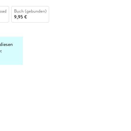
oad
Buch (gebunden)
9,95 €
diesen
: