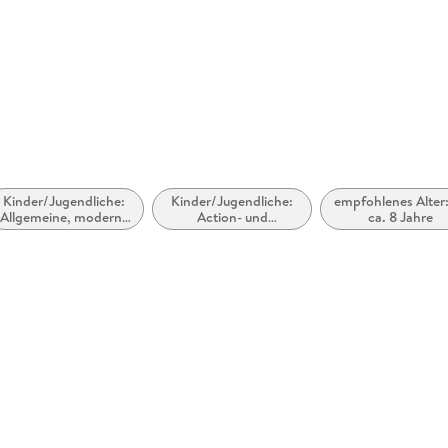
Größe (L/B/H)
143/104/
Herstelleradresse
Hörbuch 
Hamburg,
Kinder/Jugendliche:
Kinder/Jugendliche:
empfohlenes Alter:
Allgemeine, moderne
Action- und
ca. 8 Jahre
und zeitgenössische
Abenteuergeschichten
Belletristik