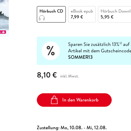
Fremdsprachige Bücher
n Lernhilfen
 Jugendbücher
eiber
Hörbuch Downloads im Bundle
cher
 Vergleich
 Puzzlezubehör
Lernen
New Adult
STABILO
Taschenbücher
Hörbuch CD
eBook epub
Hörbuch Downl
hilfen
hriller
 Backen
er
lender
Ratgeber
7,99 €
5,95 €
op
hriller
Romance
Sachbücher
precher:innen
Science Fiction
Sparen Sie zusätzlich 13%
auf 
12
Artikel mit dem Gutscheincode
Fremdsprachige Bücher
SOMMER13
8,10 €
inkl. Mwst.
In den Warenkorb
Zustellung:
Mo, 10.08. - Mi, 12.08.