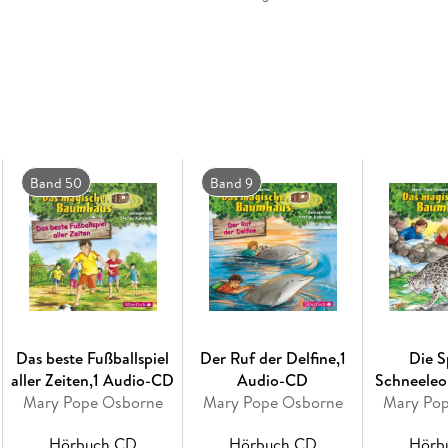
Band 50
Band 9
Das beste Fußballspiel
Der Ruf der Delfine,1
Die S
aller Zeiten,1 Audio-CD
Audio-CD
Schneeleo
Mary Pope Osborne
Mary Pope Osborne
magische 
Mary Po
Hörbuch CD
Hörbuch CD
Hörb