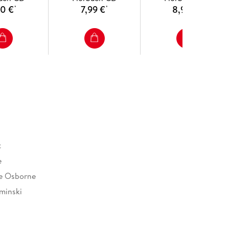
10 €
7,99 €
8,95 €
*
*
*
t
e
e Osborne
minski