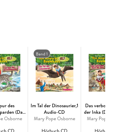
Band 1
pur des
Im Tal der Dinosaurier,1
Das verborgene Reich
parden (Das
Audio-CD
der Inka (Das magische
Baumhaus 60)
pe Osborne
Mary Pope Osborne
Mary Pope Osborne
Baumhaus 58)
uch CD
Hörbuch CD
Hörbuch CD