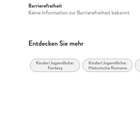
Gewicht
88 g
Barrierefreiheit
Keine Information zur Barrierefreiheit bekannt
GTIN
9783745600261
Entdecken Sie mehr
Kinder/Jugendliche:
Kinder/Jugendliche:
Fantasy
Historische Romane