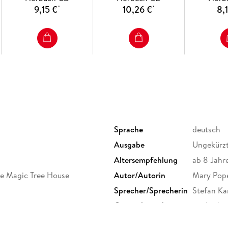
9,15 €
10,26 €
8,
*
*
Sprache
deutsch
Ausgabe
Ungekürz
Altersempfehlung
ab 8 Jahr
e Magic Tree House
Autor/Autorin
Mary Pop
Sprecher/Sprecherin
Stefan Ka
Originalsprache
englisch
Audioinhalt
Hörbuch