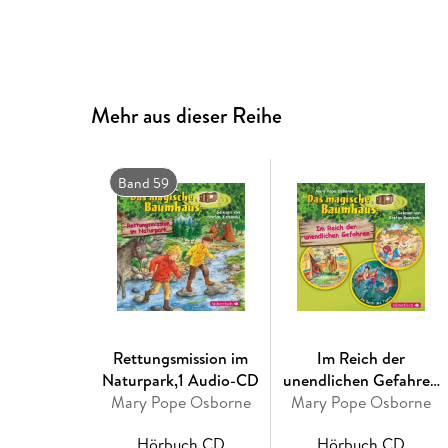
Mehr aus dieser Reihe
Band 59
Rettungsmission im
Im Reich der
Naturpark,1 Audio-CD
unendlichen Gefahren
Mary Pope Osborne
Mary Pope Osborne
(Das magische
Baumhaus )
Hörbuch CD
Hörbuch CD