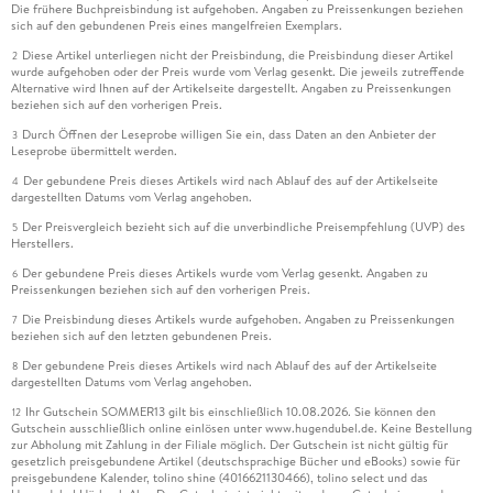
Die frühere Buchpreisbindung ist aufgehoben. Angaben zu Preissenkungen beziehen
sich auf den gebundenen Preis eines mangelfreien Exemplars.
Diese Artikel unterliegen nicht der Preisbindung, die Preisbindung dieser Artikel
2
wurde aufgehoben oder der Preis wurde vom Verlag gesenkt. Die jeweils zutreffende
Alternative wird Ihnen auf der Artikelseite dargestellt. Angaben zu Preissenkungen
beziehen sich auf den vorherigen Preis.
Durch Öffnen der Leseprobe willigen Sie ein, dass Daten an den Anbieter der
3
Leseprobe übermittelt werden.
Der gebundene Preis dieses Artikels wird nach Ablauf des auf der Artikelseite
4
dargestellten Datums vom Verlag angehoben.
Der Preisvergleich bezieht sich auf die unverbindliche Preisempfehlung (UVP) des
5
Herstellers.
Der gebundene Preis dieses Artikels wurde vom Verlag gesenkt. Angaben zu
6
Preissenkungen beziehen sich auf den vorherigen Preis.
Die Preisbindung dieses Artikels wurde aufgehoben. Angaben zu Preissenkungen
7
beziehen sich auf den letzten gebundenen Preis.
Der gebundene Preis dieses Artikels wird nach Ablauf des auf der Artikelseite
8
dargestellten Datums vom Verlag angehoben.
Ihr Gutschein SOMMER13 gilt bis einschließlich 10.08.2026. Sie können den
12
Gutschein ausschließlich online einlösen unter www.hugendubel.de. Keine Bestellung
zur Abholung mit Zahlung in der Filiale möglich. Der Gutschein ist nicht gültig für
gesetzlich preisgebundene Artikel (deutschsprachige Bücher und eBooks) sowie für
preisgebundene Kalender, tolino shine (4016621130466), tolino select und das