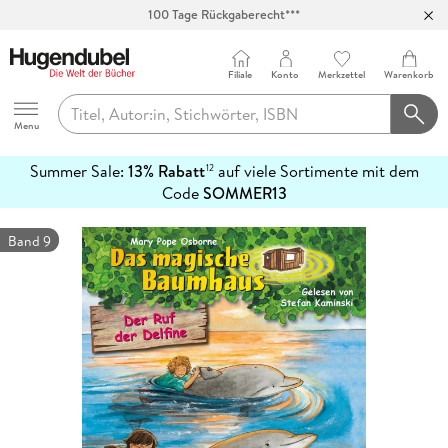
100 Tage Rückgaberecht***
Abholung in über 100 Filialen
Filiale
Konto
Merkzettel
Warenkorb
Hugendubel
Menu
Summer Sale:
13% Rabatt
auf viele Sortimente mit dem
12
mehr
Code
SOMMER13
erfahren
Band 9