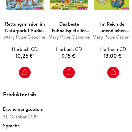
Rettungsmission im
Das beste
Im Reich der
Naturpark,1 Audio-
Fußballspiel aller
unendlichen
Mary Pope Osborne
CD
Mary Pope Osborne
Zeiten,1 Audio-CD
Mary Pope Osborn
Gefahren (Das
magische Baumhau
Hörbuch CD
Hörbuch CD
Hörbuch CD
)
10,26 €
9,15 €
13,00 €
*
*
*
Produktdetails
Erscheinungsdatum
31. Oktober 2019
Sprache