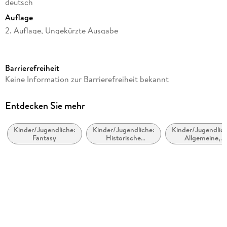
deutsch
Auflage
2. Auflage, Ungekürzte Ausgabe
Ausgabe
Ungekürzt
Barrierefreiheit
Laufzeit
Keine Information zur Barrierefreiheit bekannt
41 Minuten
Altersempfehlung
Entdecken Sie mehr
ab 8 Jahre
Kinder/Jugendliche:
Kinder/Jugendliche:
Kinder/Jugendlich
Reihe
Fantasy
Historische
Allgemeine,
Das magische Baumhaus / The Magic Tree House, 9
Romane
moderne und
zeitgenössische
Autor/Autorin
Belletristik
Mary Pope Osborne
Übersetzung
Sabine Rahn
Sprecher/Sprecherin