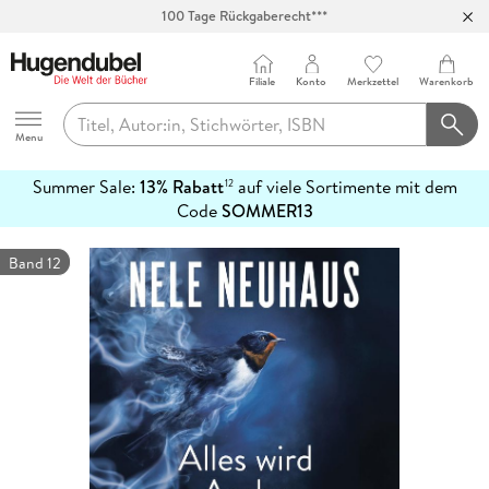
100 Tage Rückgaberecht***
Abholung in über 100 Filialen
Filiale
Konto
Merkzettel
Warenkorb
Hugendubel
Menu
Summer Sale:
13% Rabatt
auf viele Sortimente mit dem
12
mehr
Code
SOMMER13
erfahren
Band 12