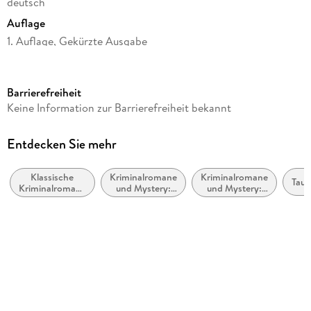
deutsch
Auflage
1. Auflage, Gekürzte Ausgabe
Ausgabe
Gekürzt
Barrierefreiheit
Laufzeit
Keine Information zur Barrierefreiheit bekannt
825 Minuten
Reihe
Entdecken Sie mehr
Pia Kirchhoff & Oliver von Bodenstein, 12
Klassische
Kriminalromane
Kriminalromane
Autor/Autorin
Taun
Kriminalromane
und Mystery:
und Mystery:
Nele Neuhaus
und Mystery
Polizeiarbeit &
weibliche
Forensik
Ermittler
Sprecher/Sprecherin
Julia Nachtmann
Verlag/Hersteller
Hörbuch Hamburg
Produktart