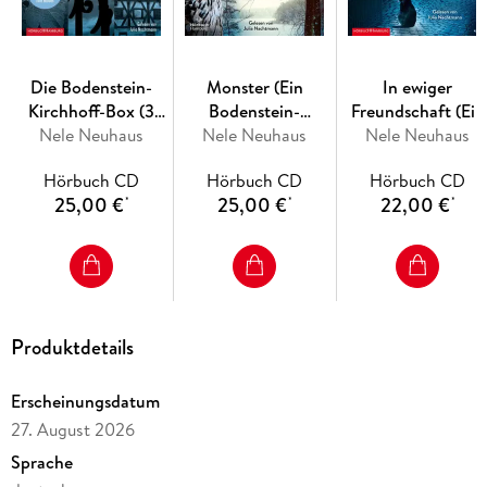
Die Bodenstein-
Monster (Ein
In ewiger
Kirchhoff-Box (3
Bodenstein-
Freundschaft (Ein
Nele Neuhaus
Hörbücher)
Kirchhoff-Krimi 11)
Nele Neuhaus
Nele Neuhaus
Bodenstein-
Kirchhoff-Krimi 10
Hörbuch CD
Hörbuch CD
Hörbuch CD
25,00 €
25,00 €
22,00 €
*
*
*
Produktdetails
Erscheinungsdatum
27. August 2026
Sprache