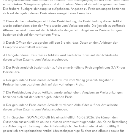
einschränken. Mängelexemplare sind durch einen Stempel als solche gekennzeichnet.
Die frühere Buchpreisbindung ist aufgehoben. Angaben zu Preissenkungen beziehen
sich auf den gebundenen Preis eines mangelfreien Exemplars.
Diese Artikel unterliegen nicht der Preisbindung, die Preisbindung dieser Artikel
2
wurde aufgehoben oder der Preis wurde vom Verlag gesenkt. Die jeweils zutreffende
Alternative wird Ihnen auf der Artikelseite dargestellt. Angaben zu Preissenkungen
beziehen sich auf den vorherigen Preis.
Durch Öffnen der Leseprobe willigen Sie ein, dass Daten an den Anbieter der
3
Leseprobe übermittelt werden.
Der gebundene Preis dieses Artikels wird nach Ablauf des auf der Artikelseite
4
dargestellten Datums vom Verlag angehoben.
Der Preisvergleich bezieht sich auf die unverbindliche Preisempfehlung (UVP) des
5
Herstellers.
Der gebundene Preis dieses Artikels wurde vom Verlag gesenkt. Angaben zu
6
Preissenkungen beziehen sich auf den vorherigen Preis.
Die Preisbindung dieses Artikels wurde aufgehoben. Angaben zu Preissenkungen
7
beziehen sich auf den letzten gebundenen Preis.
Der gebundene Preis dieses Artikels wird nach Ablauf des auf der Artikelseite
8
dargestellten Datums vom Verlag angehoben.
Ihr Gutschein SOMMER13 gilt bis einschließlich 10.08.2026. Sie können den
12
Gutschein ausschließlich online einlösen unter www.hugendubel.de. Keine Bestellung
zur Abholung mit Zahlung in der Filiale möglich. Der Gutschein ist nicht gültig für
gesetzlich preisgebundene Artikel (deutschsprachige Bücher und eBooks) sowie für