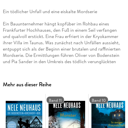
Ein tödlicher Unfall und eine eiskalte Mordserie
Ein Bauunternehmer hängt kopfüber im Rohbau eines
Frankfurter Hochhauses, den Fuß in einem Seil verfangen
und qualvoll erstickt. Eine Frau erfriert in der Kryokammer
ihrer Villa im Taunus. Was zunächst nach Unfällen aussieht,
entpuppt sich als der Beginn einer brutalen und raffinierten
Mordserie. Die Ermittlungen führen Oliver von Bodenstein
und Pia Sander in den Umkreis des tödlich verunglückten
Tech-Milliardärs Gunnar Grevenkamp, Entwickler eines
bahnbrechenden KI-Chatbots. Während Pia und Bodenstein
noch versuchen, das dichte Netz aus Loyalitäten in
Mehr aus dieser Reihe
Grevenkamps Softwarefirma und Familie zu entwirren, stoßen
sie auf weitere Morde in der Vergangenheit, die alle mit
Grevenkamp zusammenhängen. Pia und Bodenstein
Band 11
Band 10
versuchen, einen Mörder zu stoppen, der keine Gnade kennt
und eiskalt plant.
CD Standard Audio Format. Lesung. Gekürzte Ausgabe