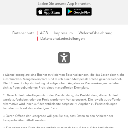
Laden Sie unsere App herunter.
Datenschutz
AGB
Impressum
Widerrufsbelehrung
Datenschutzeinstellungen
Mängelexemplare sind Bücher mit leichten Beschädigungen, die das Lesen aber nicht
1
einschränken. Mängelexemplare sind durch einen Stempel als solche gekennzeichnet.
Die frühere Buchpreisbindung ist aufgehoben. Angaben zu Preissenkungen beziehen
sich auf den gebundenen Preis eines mangelfreien Exemplars.
Diese Artikel unterliegen nicht der Preisbindung, die Preisbindung dieser Artikel
2
wurde aufgehoben oder der Preis wurde vom Verlag gesenkt. Die jeweils zutreffende
Alternative wird Ihnen auf der Artikelseite dargestellt. Angaben zu Preissenkungen
beziehen sich auf den vorherigen Preis.
Durch Öffnen der Leseprobe willigen Sie ein, dass Daten an den Anbieter der
3
Leseprobe übermittelt werden.
Der gebundene Preis dieses Artikels wird nach Ablauf des auf der Artikelseite
4