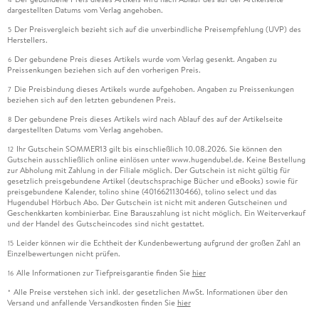
dargestellten Datums vom Verlag angehoben.
Der Preisvergleich bezieht sich auf die unverbindliche Preisempfehlung (UVP) des
5
Herstellers.
Der gebundene Preis dieses Artikels wurde vom Verlag gesenkt. Angaben zu
6
Preissenkungen beziehen sich auf den vorherigen Preis.
Die Preisbindung dieses Artikels wurde aufgehoben. Angaben zu Preissenkungen
7
beziehen sich auf den letzten gebundenen Preis.
Der gebundene Preis dieses Artikels wird nach Ablauf des auf der Artikelseite
8
dargestellten Datums vom Verlag angehoben.
Ihr Gutschein SOMMER13 gilt bis einschließlich 10.08.2026. Sie können den
12
Gutschein ausschließlich online einlösen unter www.hugendubel.de. Keine Bestellung
zur Abholung mit Zahlung in der Filiale möglich. Der Gutschein ist nicht gültig für
gesetzlich preisgebundene Artikel (deutschsprachige Bücher und eBooks) sowie für
preisgebundene Kalender, tolino shine (4016621130466), tolino select und das
Hugendubel Hörbuch Abo. Der Gutschein ist nicht mit anderen Gutscheinen und
Geschenkkarten kombinierbar. Eine Barauszahlung ist nicht möglich. Ein Weiterverkauf
und der Handel des Gutscheincodes sind nicht gestattet.
Leider können wir die Echtheit der Kundenbewertung aufgrund der großen Zahl an
15
Einzelbewertungen nicht prüfen.
Alle Informationen zur Tiefpreisgarantie finden Sie
hier
16
Alle Preise verstehen sich inkl. der gesetzlichen MwSt. Informationen über den
*
Versand und anfallende Versandkosten finden Sie
hier