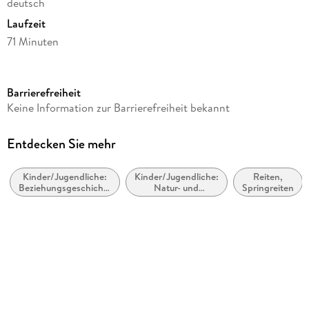
deutsch
Laufzeit
71 Minuten
Altersempfehlung
ab 10 Jahre
Barrierefreiheit
Reihe
Keine Information zur Barrierefreiheit bekannt
Elena - Ein Leben für Pferde, 6
Autor/Autorin
Entdecken Sie mehr
Nele Neuhaus
Kinder/Jugendliche:
Kinder/Jugendliche:
Reiten,
Sprecher/Sprecherin
Beziehungsgeschichten
Natur- und
Springreiten
Various Artists
- Romantik, Liebe
Tiergeschichten
oder Freundschaft
Verlag/Hersteller
Silberfisch
Originalsprache
deutsch
Produktart