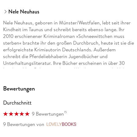
Nele Neuhaus
Nele Neuhaus, geboren in Münster/Westfalen, lebt seit ihrer
Kindheit im Taunus und schreibt bereits ebenso lange. Ihr
2010 erschienener Kriminalroman »Schneewittchen muss
sterben« brachte ihr den großen Durchbruch, heute ist sie die
erfolgreichste Krimiautorin Deutschlands. Außerdem
schreibt die Pferdeliebhaberin Jugendbücher und
Unterhaltungsliteratur. Ihre Bücher erscheinen in über 30
Ländern. Vom Polizeipräsidenten Westhessens wurde Nele
Neuhaus zur Kriminalhauptkommissarin ehrenhalber ernannt.
Bewertungen
Durchschnitt
15
9 Bewertungen
9 Bewertungen
von
LovelyBooks