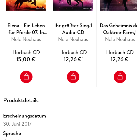
Elena - Ein Leben
Ihr größter Sieg,1
Das Geheimnis de
für Pferde 07. In
Audio-CD
Oaktree-Farm,1
letzter Sekunde
Nele Neuhaus
Nele Neuhaus
Nele Neuhaus
Audio-CD
Hörbuch CD
Hörbuch CD
Hörbuch CD
15,00 €
12,26 €
12,26 €
*
*
*
Produktdetails
Erscheinungsdatum
30. Juni 2017
Sprache