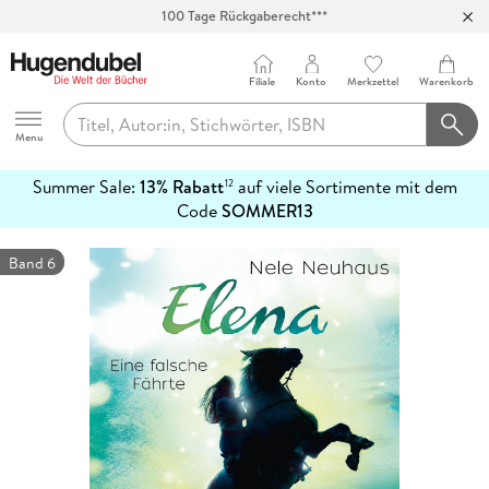
100 Tage Rückgaberecht***
Abholung in über 100 Filialen
Filiale
Konto
Merkzettel
Warenkorb
Hugendubel
Menu
Summer Sale:
13% Rabatt
auf viele Sortimente mit dem
12
mehr
Code
SOMMER13
erfahren
Band 6