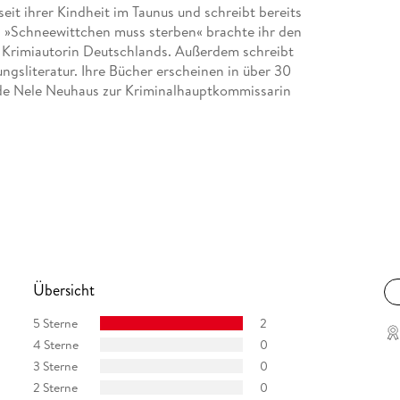
eit ihrer Kindheit im Taunus und schreibt bereits
n »Schneewittchen muss sterben« brachte ihr den
te Krimiautorin Deutschlands. Außerdem schreibt
gsliteratur. Ihre Bücher erscheinen in über 30
de Nele Neuhaus zur Kriminalhauptkommissarin
Übersicht
5 Sterne
2
4 Sterne
0
3 Sterne
0
2 Sterne
0