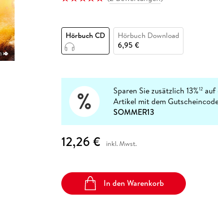
Fremdsprachige Bücher
n Lernhilfen
 Jugendbücher
eiber
Hörbuch Downloads im Bundle
cher
 Vergleich
 Puzzlezubehör
Lernen
New Adult
STABILO
Taschenbücher
hilfen
hriller
 Backen
er
lender
Ratgeber
Hörbuch CD
Hörbuch Download
op
hriller
Romance
6,95 €
Sachbücher
precher:innen
Science Fiction
Fremdsprachige Bücher
Sparen Sie zusätzlich 13%
auf 
12
Artikel mit dem Gutscheincode
SOMMER13
12,26 €
inkl. Mwst.
In den Warenkorb