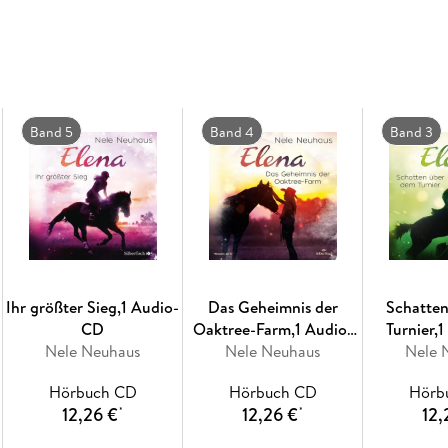
Band 5
Band 4
Band 3
Ihr größter Sieg,1 Audio-
Das Geheimnis der
Schatte
CD
Oaktree-Farm,1 Audio-
Turnier,
Nele Neuhaus
Nele Neuhaus
CD
Nele 
Hörbuch CD
Hörbuch CD
Hörb
12,26 €
12,26 €
12,
*
*