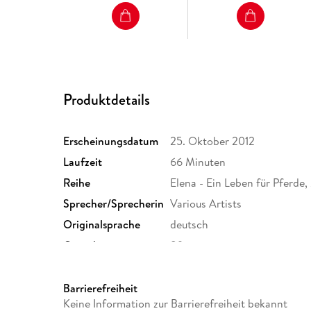
Produktdetails
Erscheinungsdatum
25. Oktober 2012
Laufzeit
66 Minuten
Reihe
Elena - Ein Leben für Pferde,
Sprecher/Sprecherin
Various Artists
Originalsprache
deutsch
Gewicht
89 g
Sonstiges
Jewelcase
Herstelleradresse
Hörbuch Hamburg HHV GmbH,
Barrierefreiheit
Hamburg, produktsicherhei
Keine Information zur Barrierefreiheit bekannt