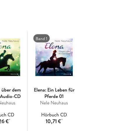
Band 1
n über dem
Elena: Ein Leben für
1 Audio-CD
Pferde 01
Neuhaus
Nele Neuhaus
uch CD
Hörbuch CD
26 €
10,71 €
*
*