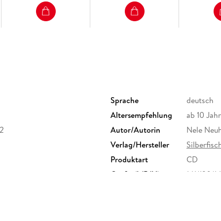
Sprache
deutsch
Altersempfehlung
ab 10 Jah
 2
Autor/Autorin
Nele Neu
Verlag/Hersteller
Silberfisc
Produktart
CD
Größe (L/B/H)
141/130/
GTIN
9783867
 Völckersstraße 18, 22765
t@hoerbuch-hamburg.de