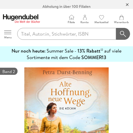
Abholung in über 100 Filialen
Filiale
Konto
Merkzettel
Warenkorb
Hugendubel
Menu
Nur noch heute:
Summer Sale -
13% Rabatt
auf viele
12
mehr
Sortimente mit dem Code
SOMMER13
erfahren
Band 2