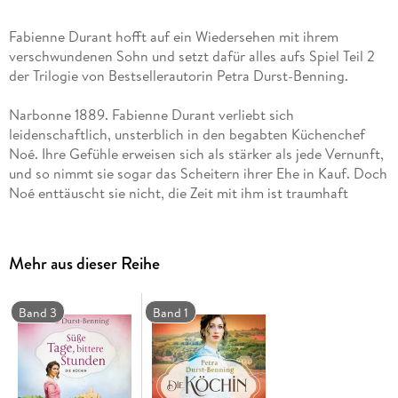
Fabienne Durant hofft auf ein Wiedersehen mit ihrem
verschwundenen Sohn und setzt dafür alles aufs Spiel Teil 2
der Trilogie von Bestsellerautorin Petra Durst-Benning.
Narbonne 1889. Fabienne Durant verliebt sich
leidenschaftlich, unsterblich in den begabten Küchenchef
Noé. Ihre Gefühle erweisen sich als stärker als jede Vernunft,
und so nimmt sie sogar das Scheitern ihrer Ehe in Kauf. Doch
Noé enttäuscht sie nicht, die Zeit mit ihm ist traumhaft
schön. Sie vertraut ihm selbst ihr größtes Geheimnis an: die
Sehnsucht nach ihrem verschwundenen Sohn. Fabienne ahnt
nicht, welches Opfer ihr Liebster für die Suche nach dem
Mehr aus dieser Reihe
kleinen Jungen auf sich nehmen wird . . .
Band 3
Band 1