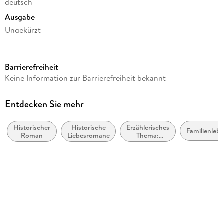
deutsch
Ausgabe
Ungekürzt
Laufzeit
1000 Minuten
Barrierefreiheit
Reihe
Keine Information zur Barrierefreiheit bekannt
Die Köchinnen-Reihe, 1
Autor/Autorin
Entdecken Sie mehr
Petra Durst-Benning
Historischer
Historische
Erzählerisches
Sprecher/Sprecherin
Familienleb
Roman
Liebesromane
Thema:
Svenja Pages
Identität /
Zugehörigkeit
Verlag/Hersteller
Steinbach Sprechende
Produktart
CD
Audioinhalt