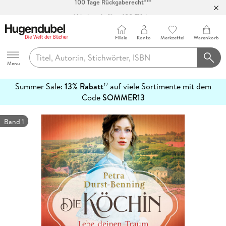
Abholung in über 100 Filialen
Filiale
Konto
Merkzettel
Warenkorb
Hugendubel
Menu
Summer Sale:
13% Rabatt
auf viele Sortimente mit dem
12
mehr
Code
SOMMER13
erfahren
Band 1