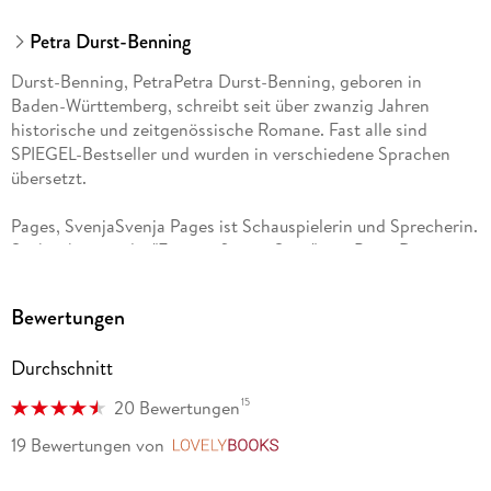
Petra Durst-Benning
Durst-Benning, PetraPetra Durst-Benning, geboren in
Baden-Württemberg, schreibt seit über zwanzig Jahren
historische und zeitgenössische Romane. Fast alle sind
SPIEGEL-Bestseller und wurden in verschiedene Sprachen
übersetzt.
Pages, SvenjaSvenja Pages ist Schauspielerin und Sprecherin.
Sie hat bereits die "Fotografinnen-Saga" von Petra Durst-
Benning gelesen und erhielt dafür gute Resonanz von den
Fans.
Bewertungen
Durchschnitt
15
20 Bewertungen
19 Bewertungen
von
LovelyBooks