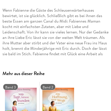
Wenn Fabienne die Gäste des Schleusenwärterhauses
bewirtet, ist sie glücklich. Schließlich gibt es bei ihnen das
beste Essen am ganzen Canal du Midi: Fabiennes Maman
kocht mit einfachsten Zutaten, aber mit Liebe und
Leidenschaft. Von ihr kann sie vieles lernen. Nur der Gedanke
an ihre Liebe Eric lässt sie von der weiten Welt träumen. Als
ihre Mutter aber stirbt und der Vater eine neue Frau ins Haus
holt, brennt die Minderjährige mit Eric durch. Doch der lässt
sie bald im Stich. Fabienne findet mit Glück eine Arbeit als
Küchenhilfe auf einem Weingut. Mit Stéphanie, der Tochter
des Hauses, verbindet sie bald eine ungewöhnliche
Freundschaft. Fabiennes Zukunft scheint rosig, doch das
Mehr aus dieser Reihe
Schicksal wendet sich - und nichts ist mehr, wie es war.
Band 3
Band 2