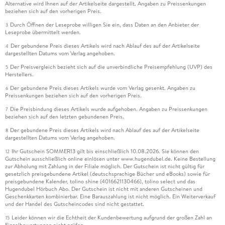
Alternative wird Ihnen auf der Artikelseite dargestellt. Angaben zu Preissenkungen
beziehen sich auf den vorherigen Preis.
Durch Öffnen der Leseprobe willigen Sie ein, dass Daten an den Anbieter der
3
Leseprobe übermittelt werden.
Der gebundene Preis dieses Artikels wird nach Ablauf des auf der Artikelseite
4
dargestellten Datums vom Verlag angehoben.
Der Preisvergleich bezieht sich auf die unverbindliche Preisempfehlung (UVP) des
5
Herstellers.
Der gebundene Preis dieses Artikels wurde vom Verlag gesenkt. Angaben zu
6
Preissenkungen beziehen sich auf den vorherigen Preis.
Die Preisbindung dieses Artikels wurde aufgehoben. Angaben zu Preissenkungen
7
beziehen sich auf den letzten gebundenen Preis.
Der gebundene Preis dieses Artikels wird nach Ablauf des auf der Artikelseite
8
dargestellten Datums vom Verlag angehoben.
Ihr Gutschein SOMMER13 gilt bis einschließlich 10.08.2026. Sie können den
12
Gutschein ausschließlich online einlösen unter www.hugendubel.de. Keine Bestellung
zur Abholung mit Zahlung in der Filiale möglich. Der Gutschein ist nicht gültig für
gesetzlich preisgebundene Artikel (deutschsprachige Bücher und eBooks) sowie für
preisgebundene Kalender, tolino shine (4016621130466), tolino select und das
Hugendubel Hörbuch Abo. Der Gutschein ist nicht mit anderen Gutscheinen und
Geschenkkarten kombinierbar. Eine Barauszahlung ist nicht möglich. Ein Weiterverkauf
und der Handel des Gutscheincodes sind nicht gestattet.
Leider können wir die Echtheit der Kundenbewertung aufgrund der großen Zahl an
15