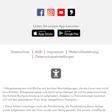
Laden Sie unsere App herunter.
Datenschutz
AGB
Impressum
Widerrufsbelehrung
Datenschutzeinstellungen
Mängelexemplare sind Bücher mit leichten Beschädigungen, die das Lesen aber nicht
1
einschränken. Mängelexemplare sind durch einen Stempel als solche gekennzeichnet.
Die frühere Buchpreisbindung ist aufgehoben. Angaben zu Preissenkungen beziehen
sich auf den gebundenen Preis eines mangelfreien Exemplars.
Diese Artikel unterliegen nicht der Preisbindung, die Preisbindung dieser Artikel
2
wurde aufgehoben oder der Preis wurde vom Verlag gesenkt. Die jeweils zutreffende