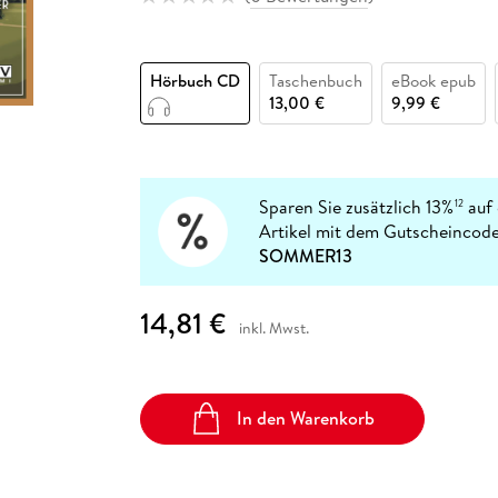
Fremdsprachige Bücher
n Lernhilfen
 Jugendbücher
eiber
Hörbuch Downloads im Bundle
cher
 Vergleich
 Puzzlezubehör
Lernen
New Adult
STABILO
Taschenbücher
hilfen
hriller
 Backen
er
lender
Ratgeber
Hörbuch CD
Taschenbuch
eBook epub
op
hriller
Romance
13,00 €
9,99 €
Sachbücher
precher:innen
Science Fiction
Fremdsprachige Bücher
Sparen Sie zusätzlich 13%
auf 
12
Artikel mit dem Gutscheincode
SOMMER13
14,81 €
inkl. Mwst.
In den Warenkorb