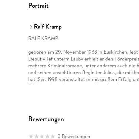
Portrait
Ralf Kramp
RALF KRAMP
geboren am 29. November 1963 in Euskirchen, lebt he
Debüt »Tief unterm Laub« erhielt er den Förderpreis 
mehrere Kriminalromane, unter anderem auch die 
und seinen unsichtbaren Begleiter Julius, die mitt
hat. Seit 1998 veranstaltet er mit großem Erfolg u
Eifel, bei denen hartgesottene Krimifans ihr angele
Mördersuche in die Tat umsetzen können.
Im Jahr 2002 erhielt er den Kulturpreis des Kreises
Bewertungen
Seit 2007 führt er mit seiner Frau Monika in Hill
Krimi-Archiv« mit 30. 000 Bänden, dem »Café She
0 Bewertungen