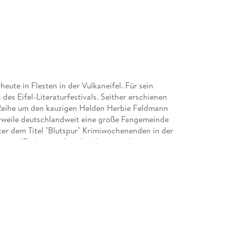
ute in Flesten in der Vulkaneifel. Für sein
des Eifel-Literaturfestivals. Seither erschienen
Reihe um den kauzigen Helden Herbie Feldmann
lerweile deutschlandweit eine große Fangemeinde
nter dem Titel "Blutspur" Krimiwochenenden in der
senes "Fachwissen" endlich bei einer Live-
 Euskirchen.
esheim das »Kriminalhaus« mit dem »Deutschen
rlock« und der Buchhandlung »Lesezeichen«.