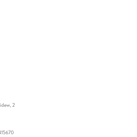
idew, 2
415670