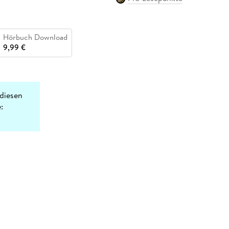
Hörbuch Download
9,99 €
diesen
: