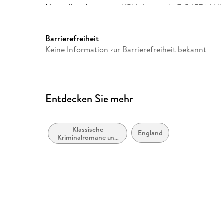
Herstelleradresse
KBV, Am markt 7, 54576 Hill
Barrierefreiheit
Keine Information zur Barrierefreiheit bekannt
Entdecken Sie mehr
Klassische
England
Kriminalromane und
Mystery