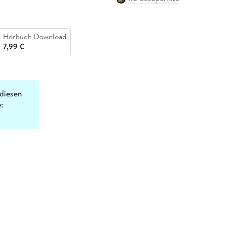
Hörbuch Download
7,99 €
diesen
: