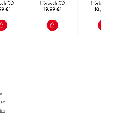
uch CD
Hörbuch CD
Hörbuch CD
99 €
19,99 €
10,33 €
*
*
*
e
dan
dio