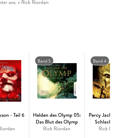
ter uns. «
Rick Riordan
Band 5
Band 4
son - Teil 6
Helden des Olymp 05:
Percy Jackson 04. Die
Das Blut des Olymp
Schlacht um das
Riordan
Rick Riordan
Rick Riordan
Labyrinth