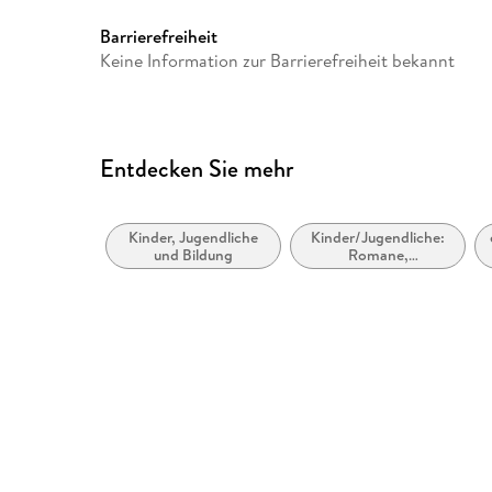
Gewicht
158 g
GTIN
9783785748763
Barrierefreiheit
Keine Information zur Barrierefreiheit bekannt
Entdecken Sie mehr
Kinder, Jugendliche
Kinder/Jugendliche:
und Bildung
Romane,
Erzählungen,
Tatsachenberichte