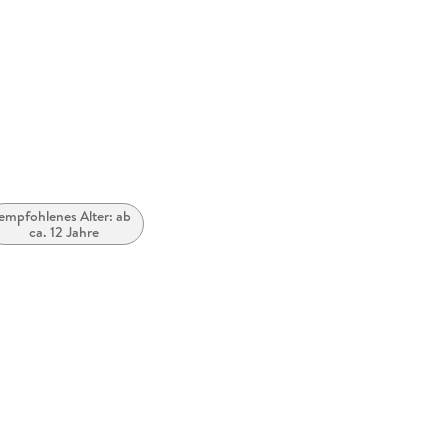
Größe (L/B/H)
124/133/
Herstelleradresse
Bastei Lü
produktsi
empfohlenes Alter: ab
ca. 12 Jahre