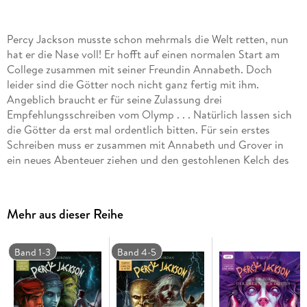
Percy Jackson musste schon mehrmals die Welt retten, nun
hat er die Nase voll! Er hofft auf einen normalen Start am
College zusammen mit seiner Freundin Annabeth. Doch
leider sind die Götter noch nicht ganz fertig mit ihm.
Angeblich braucht er für seine Zulassung drei
Empfehlungsschreiben vom Olymp . . . Natürlich lassen sich
die Götter da erst mal ordentlich bitten. Für sein erstes
Schreiben muss er zusammen mit Annabeth und Grover in
ein neues Abenteuer ziehen und den gestohlenen Kelch des
Ganymed, des Mundschenks der Götter, wiederbeschaffen.
Und die Aufgabe hat es in sich! Lesung.
Gekürzte Ausgabe
Mehr aus dieser Reihe
Band 1-3
Band 4-5