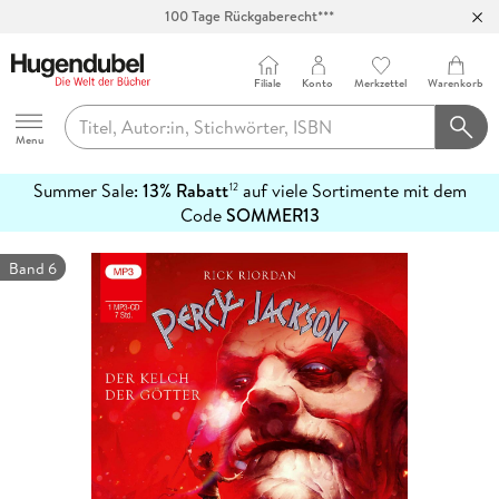
Abholung in über 100 Filialen
Filiale
Konto
Merkzettel
Warenkorb
Hugendubel
Menu
Summer Sale:
13% Rabatt
auf viele Sortimente mit dem
12
mehr
Code
SOMMER13
erfahren
Band 6