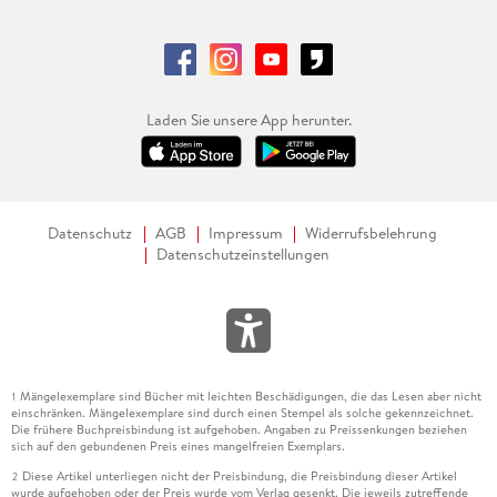
Laden Sie unsere App herunter.
Datenschutz
AGB
Impressum
Widerrufsbelehrung
Datenschutzeinstellungen
Mängelexemplare sind Bücher mit leichten Beschädigungen, die das Lesen aber nicht
1
einschränken. Mängelexemplare sind durch einen Stempel als solche gekennzeichnet.
Die frühere Buchpreisbindung ist aufgehoben. Angaben zu Preissenkungen beziehen
sich auf den gebundenen Preis eines mangelfreien Exemplars.
Diese Artikel unterliegen nicht der Preisbindung, die Preisbindung dieser Artikel
2
wurde aufgehoben oder der Preis wurde vom Verlag gesenkt. Die jeweils zutreffende