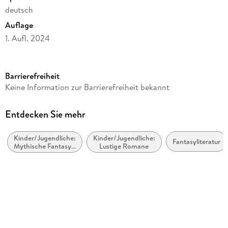
deutsch
Auflage
1. Aufl. 2024
Ausgabe
Gekürzt
Barrierefreiheit
Laufzeit
Keine Information zur Barrierefreiheit bekannt
420 Minuten
Altersempfehlung
Entdecken Sie mehr
ab 12 Jahre
Kinder/Jugendliche:
Kinder/Jugendliche:
Reihe
Fantasyliteratur
Mythische Fantasy /
Lustige Romane
Helden des Olymp / Percy Jackson, 6
Mythische Fiktion
Autor/Autorin
Rick Riordan
Übersetzung
Gabriele Haefs
Sprecher/Sprecherin