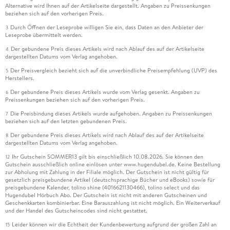
Alternative wird Ihnen auf der Artikelseite dargestellt. Angaben zu Preissenkungen
beziehen sich auf den vorherigen Preis.
Durch Öffnen der Leseprobe willigen Sie ein, dass Daten an den Anbieter der
3
Leseprobe übermittelt werden.
Der gebundene Preis dieses Artikels wird nach Ablauf des auf der Artikelseite
4
dargestellten Datums vom Verlag angehoben.
Der Preisvergleich bezieht sich auf die unverbindliche Preisempfehlung (UVP) des
5
Herstellers.
Der gebundene Preis dieses Artikels wurde vom Verlag gesenkt. Angaben zu
6
Preissenkungen beziehen sich auf den vorherigen Preis.
Die Preisbindung dieses Artikels wurde aufgehoben. Angaben zu Preissenkungen
7
beziehen sich auf den letzten gebundenen Preis.
Der gebundene Preis dieses Artikels wird nach Ablauf des auf der Artikelseite
8
dargestellten Datums vom Verlag angehoben.
Ihr Gutschein SOMMER13 gilt bis einschließlich 10.08.2026. Sie können den
12
Gutschein ausschließlich online einlösen unter www.hugendubel.de. Keine Bestellung
zur Abholung mit Zahlung in der Filiale möglich. Der Gutschein ist nicht gültig für
gesetzlich preisgebundene Artikel (deutschsprachige Bücher und eBooks) sowie für
preisgebundene Kalender, tolino shine (4016621130466), tolino select und das
Hugendubel Hörbuch Abo. Der Gutschein ist nicht mit anderen Gutscheinen und
Geschenkkarten kombinierbar. Eine Barauszahlung ist nicht möglich. Ein Weiterverkauf
und der Handel des Gutscheincodes sind nicht gestattet.
Leider können wir die Echtheit der Kundenbewertung aufgrund der großen Zahl an
15