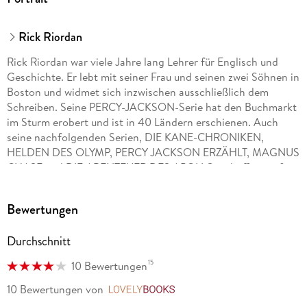
9783785787069
Herstelleradresse
Rick Riordan
Bastei Lübbe AG, Schanzenstr. 6-20, 51063 Köln,
Rick Riordan war viele Jahre lang Lehrer für Englisch und
produktsicherheit@bastei-luebbe.de
Geschichte. Er lebt mit seiner Frau und seinen zwei Söhnen in
Boston und widmet sich inzwischen ausschließlich dem
Schreiben. Seine PERCY-JACKSON-Serie hat den Buchmarkt
im Sturm erobert und ist in 40 Ländern erschienen. Auch
seine nachfolgenden Serien, DIE KANE-CHRONIKEN,
HELDEN DES OLYMP, PERCY JACKSON ERZÄHLT, MAGNUS
CHASE und DIE ABENTEUER DES APOLLO, schafften auf
Anhieb den Sprung auf die internationalen Bestsellerlisten.
Bewertungen
Durchschnitt
15
10 Bewertungen
10 Bewertungen
von
LovelyBooks