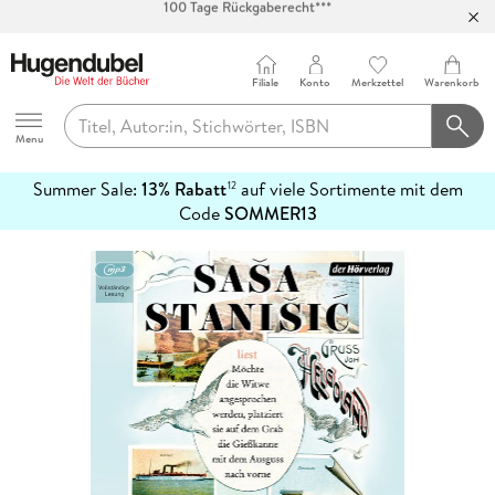
Abholung in über 100 Filialen
Filiale
Konto
Merkzettel
Warenkorb
Hugendubel
Menu
Summer Sale:
13% Rabatt
auf viele Sortimente mit dem
12
mehr
Code
SOMMER13
erfahren