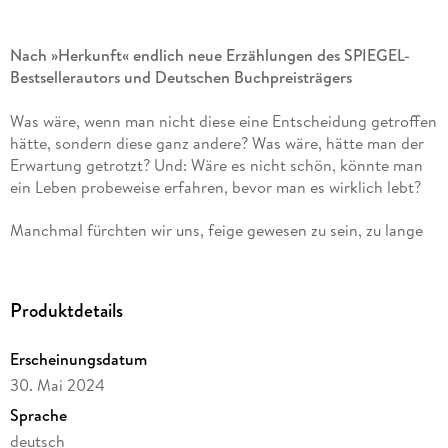
Nach »Herkunft« endlich neue Erzählungen des SPIEGEL-
Bestsellerautors und Deutschen Buchpreisträgers
Was wäre, wenn man nicht diese eine Entscheidung getroffen
hätte, sondern diese ganz andere? Was wäre, hätte man der
Erwartung getrotzt? Und: Wäre es nicht schön, könnte man
ein Leben probeweise erfahren, bevor man es wirklich lebt?
Manchmal fürchten wir uns, feige gewesen zu sein, zu lange
gezögert und etwas verpasst zu haben, das uns ein besseres
Ich beschert hätte, ein größeres Glück und die besser
aussehenden und lustigeren Haustiere und Partner. Die neuen
Produktdetails
Erzählungen von Sasa Stanisic widmen sich diesem
permanenten Grübeln an den Kreuzwegen unserer Biografie,
Erscheinungsdatum
an denen man doch auch einmal einen überraschenderen
Weg hätte gehen, eine unübliche Wahl hätte treffen oder eine
30. Mai 2024
Lüge hätte aussprechen können. So wie die Reinigungskraft,
Sprache
die beschließt, mit einer Bürste aus Ziegenhaar in der Hand,
deutsch