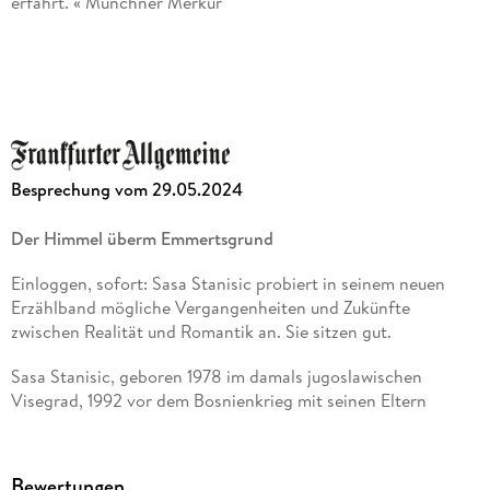
erfährt. « Münchner Merkur
»Diese Besonderheiten zeichnen das Hörbuch aus: In
humorvollen, teilweise skurrilen Geschichten wird über große
Themen wie Tod und Liebe, Endlichkeit des Lebens und
Einsamkeit gesprochen. « Jürgen Israel, Zeitzeichen
»Der Autor liest selbst und ungekürzt, man muss sich erst
Besprechung vom 29.05.2024
etwas anhören, wird dann mit interessanten Geschichten und
viel Humor bzw. Sprachwitz belohnt. « Felix Stenert via
Der Himmel überm Emmertsgrund
Buchprofile/medienprofile
Einloggen, sofort: Sasa Stanisic probiert in seinem neuen
Erzählband mögliche Vergangenheiten und Zukünfte
zwischen Realität und Romantik an. Sie sitzen gut.
Sasa Stanisic, geboren 1978 im damals jugoslawischen
Visegrad, 1992 vor dem Bosnienkrieg mit seinen Eltern
geflüchtet nach Heidelberg, hat seine Jugend im dortigen
Stadtteil Emmertsgrund schon mehrfach zum Thema
autobiographischer oder autofiktionaler Literatur gemacht.
Bewertungen