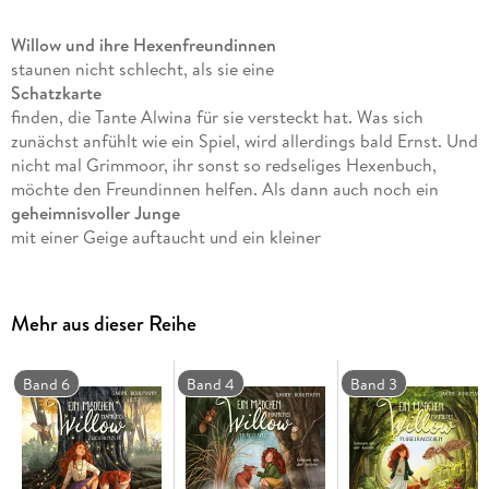
Willow und ihre Hexenfreundinnen
staunen nicht schlecht, als sie eine
Schatzkarte
finden, die Tante Alwina für sie versteckt hat. Was sich
zunächst anfühlt wie ein Spiel, wird allerdings bald Ernst. Und
nicht mal Grimmoor, ihr sonst so redseliges Hexenbuch,
möchte den Freundinnen helfen. Als dann auch noch ein
geheimnisvoller Junge
mit einer Geige auftaucht und ein kleiner
sonderbarer Waldgeist
erwacht, merken die Mädchen, dass irgendetwas nicht mit
rechten Dingen zugeht. Alle scheinen plötzlich hinter diesem
Mehr aus dieser Reihe
Schatz her zu sein - selbst
ein uralter Magier
findet den Weg in Willows Wald. Doch wem kann Willow
Band 6
Band 4
Band 3
trauen? Den Junghexen wird nach und nach bewusst, dass
dies
einer der wertvollsten Schätze der Welt
sein muss. Doch werden sie es schaffen, als Erste das