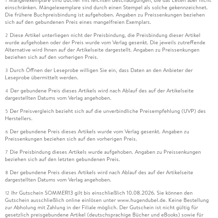
Mängelexemplare sind Bücher mit leichten Beschädigungen, die das Lesen aber nicht
1
einschränken. Mängelexemplare sind durch einen Stempel als solche gekennzeichnet.
Die frühere Buchpreisbindung ist aufgehoben. Angaben zu Preissenkungen beziehen
sich auf den gebundenen Preis eines mangelfreien Exemplars.
Diese Artikel unterliegen nicht der Preisbindung, die Preisbindung dieser Artikel
2
wurde aufgehoben oder der Preis wurde vom Verlag gesenkt. Die jeweils zutreffende
Alternative wird Ihnen auf der Artikelseite dargestellt. Angaben zu Preissenkungen
beziehen sich auf den vorherigen Preis.
Durch Öffnen der Leseprobe willigen Sie ein, dass Daten an den Anbieter der
3
Leseprobe übermittelt werden.
Der gebundene Preis dieses Artikels wird nach Ablauf des auf der Artikelseite
4
dargestellten Datums vom Verlag angehoben.
Der Preisvergleich bezieht sich auf die unverbindliche Preisempfehlung (UVP) des
5
Herstellers.
Der gebundene Preis dieses Artikels wurde vom Verlag gesenkt. Angaben zu
6
Preissenkungen beziehen sich auf den vorherigen Preis.
Die Preisbindung dieses Artikels wurde aufgehoben. Angaben zu Preissenkungen
7
beziehen sich auf den letzten gebundenen Preis.
Der gebundene Preis dieses Artikels wird nach Ablauf des auf der Artikelseite
8
dargestellten Datums vom Verlag angehoben.
Ihr Gutschein SOMMER13 gilt bis einschließlich 10.08.2026. Sie können den
12
Gutschein ausschließlich online einlösen unter www.hugendubel.de. Keine Bestellung
zur Abholung mit Zahlung in der Filiale möglich. Der Gutschein ist nicht gültig für
gesetzlich preisgebundene Artikel (deutschsprachige Bücher und eBooks) sowie für