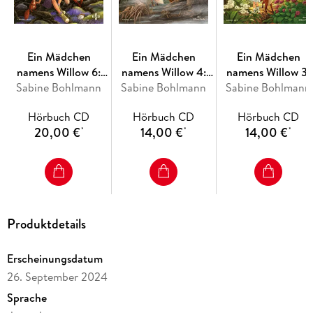
Geheimnis zu lüften?
Ein Mädchen
Ein Mädchen
Ein Mädchen
namens Willow 6:
namens Willow 4:
namens Willow 3:
Sabine Bohlmann
Zwischenzeit
Sabine Bohlmann
Nebeltanz
Sabine Bohlmann
Flügelrauschen
Hörbuch CD
Hörbuch CD
Hörbuch CD
20,00 €
14,00 €
14,00 €
*
*
*
Produktdetails
Erscheinungsdatum
26. September 2024
Sprache