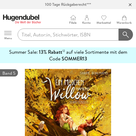
100 Tage Rückgaberecht***
Abholung in über 100 Filialen
Filiale
Konto
Merkzettel
Warenkorb
Hugendubel
Menu
Summer Sale:
13% Rabatt
auf viele Sortimente mit dem
12
mehr
Code
SOMMER13
erfahren
Band 5