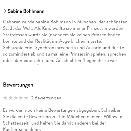
Sabine Bohlmann
Geboren wurde Sabine Bohlmann in München, der schönsten
Stadt der Welt. Als Kind wollte sie immer Prinzessin werden.
Stattdessen wurde sie (nachdem sie keinen Prinzen finden
konnte und der Realität ins Auge blicken musste)
Schauspielerin, Synchronsprecherin und Autorin und durfte
so zumindest ab und zu mal eine Prinzessin spielen, sprechen
oder über eine schreiben. Geschichten fliegen ihr zu wie
Schmetterlinge. Überall und zu allen Tages- und Nachtzeiten
(dann eher wie Nachtfalter). Sabine Bohlmann kann sich
nirgendwo verstecken, die Geschichten finden sie überall.
Bewertungen
Und sie ist sehr glücklich, endlich alles aus ihrem Kopf
rausschreiben zu dürfen. Auf ein blitzeblankes, weißes äh
0 Bewertungen
Computerdokument. Und das Erste, was sie tut, wenn ein
neues Buch in der Post liegt: Sie steckt ihre Nase ganz tief
Es wurden noch keine Bewertungen abgegeben. Schreiben
hinein und genießt diesen wunderbaren Buchduft.
Sie die erste Bewertung zu "Ein Mädchen namens Willow 5:
Schattenzeit" und helfen Sie damit anderen bei der
Kaufentscheidung.