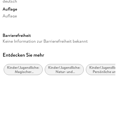
deutsch
Auflage
Auflage
Ausgabe
Ungekürzt
Barrierefreiheit
Laufzeit
Keine Information zur Barrierefreiheit bekannt
280 Minuten
Altersempfehlung
Entdecken Sie mehr
ab 9 Jahre
Kinder/Jugendliche:
Kinder/Jugendliche:
Kinder/Jugendlich
Reihe
Magischer
Natur- und
Persönliche und
Ein Mädchen namens Willow, 5
Realismus,
Tiergeschichten
soziale Themen:
magische Fantasy
Freunde und
Autor/Autorin
Freundschaft
Sabine Bohlmann
Sprecher/Sprecherin
Sabine Bohlmann
Verlag/Hersteller