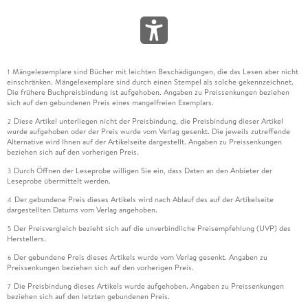
Ich empfinde die Geschichte spannend, die Sprecher passen
genial zur Geschichte und ich war immer wieder überrascht,
welche Wendungen in dieser Geschichte zu finden sind,
deswegen vergebe ich auch fünf Sterne.
Mängelexemplare sind Bücher mit leichten Beschädigungen, die das Lesen aber nicht
1
einschränken. Mängelexemplare sind durch einen Stempel als solche gekennzeichnet.
Die frühere Buchpreisbindung ist aufgehoben. Angaben zu Preissenkungen beziehen
sich auf den gebundenen Preis eines mangelfreien Exemplars.
Diese Artikel unterliegen nicht der Preisbindung, die Preisbindung dieser Artikel
2
wurde aufgehoben oder der Preis wurde vom Verlag gesenkt. Die jeweils zutreffende
Alternative wird Ihnen auf der Artikelseite dargestellt. Angaben zu Preissenkungen
beziehen sich auf den vorherigen Preis.
Durch Öffnen der Leseprobe willigen Sie ein, dass Daten an den Anbieter der
3
Leseprobe übermittelt werden.
Der gebundene Preis dieses Artikels wird nach Ablauf des auf der Artikelseite
4
dargestellten Datums vom Verlag angehoben.
Der Preisvergleich bezieht sich auf die unverbindliche Preisempfehlung (UVP) des
5
Herstellers.
Der gebundene Preis dieses Artikels wurde vom Verlag gesenkt. Angaben zu
6
Preissenkungen beziehen sich auf den vorherigen Preis.
Die Preisbindung dieses Artikels wurde aufgehoben. Angaben zu Preissenkungen
7
beziehen sich auf den letzten gebundenen Preis.