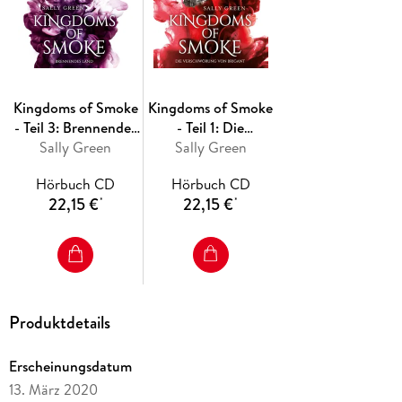
Kingdoms of Smoke
Kingdoms of Smoke
- Teil 3: Brennendes
- Teil 1: Die
Land, 2 Audio-CD, 2
Sally Green
Verschwörung von
Sally Green
MP3
Brigant, 2 Audio-
Hörbuch CD
Hörbuch CD
CD, 2 MP3
22,15 €
22,15 €
*
*
Produktdetails
Erscheinungsdatum
13. März 2020