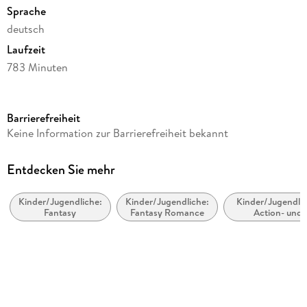
Sprache
deutsch
Laufzeit
783 Minuten
Altersempfehlung
ab 14 Jahre
Barrierefreiheit
Reihe
Keine Information zur Barrierefreiheit bekannt
Kingdoms of Smoke / The Smoke Thieves, 2
Autor/Autorin
Entdecken Sie mehr
Sally Green
Kinder/Jugendliche:
Kinder/Jugendliche:
Kinder/Jugendlic
Übersetzung
Fantasy
Fantasy Romance
Action- und
Alexandra Ernst
Abenteuergeschi
Sprecher/Sprecherin
Monika Oschek, Dagmar Bittner, Marius Clarén, Wanja
Gerick, Maximilian Artajo, Arne Stephan
Illustrationen