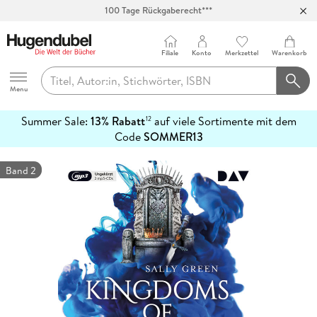
100 Tage Rückgaberecht***
Abholung in über 100 Filialen
Filiale
Konto
Merkzettel
Warenkorb
Hugendubel
Menu
Summer Sale:
13% Rabatt
auf viele Sortimente mit dem
12
mehr
Code
SOMMER13
erfahren
Band 2