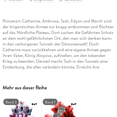
Prinzessin Catherine, Ambrose, Tash, Edyon und March sind
der brigantischen Armee nur knapp entkommen und flüchten
auf das Nördliche Plateau. Dort suchen die Gefährten Schutz
an dem wohl gefährlichsten Ort, den man sich denken kann:
in den verborgenen Tunneln der Dämonenwelt! Doch
Catherine muss zurückkehren und eine eigene Armee gegen
ihren Vater, König Aloysius, aufstellen, um den tobenden
Krieg zu beenden. Derweil macht Tash in den Tunneln eine
Entdeckung, die alles verändern könnte. Erreicht ihre
Nachricht Catherine nicht rechtzeitig, ist der Krieg schon
verloren - und auch die Dämonen verfolgen anscheinend
eigene Pläne. . . Ungekürzte Lesung mit Monika Oschek,
Mehr aus dieser Reihe
Dagmar Bittner, Marius Clarén, Wanja Gerick, Maximilian
Artajo, Arne Stephan2 mp3-CDs | ca. 13 h 3 min
Band 3
Band 1