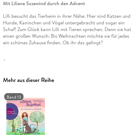
Mit Liliane Susewind durch den Advent
Lilli besucht das Tierheim in ihrer Nähe. Hier sind Katzen und
Hunde, Kaninchen und Vögel untergebracht und sogar ein
Schaf! Zum Glück kann Lilli mit Tieren sprechen. Denn sie hat
einen großen Wunsch: Bis Weihnachten möchte sie für jedes
ein schönes Zuhause finden. Ob ihr das gelingt?
Das besondere
Adventshörbuch
: In 24 Kapiteln sucht Lilli für 24 Tiere ein Zuhause!
Mehr aus dieser Reihe
Catherine Stoyan ist Theaterschauspielerin und ist DIE
Band 13
Interpretin der
Liliane Susewind
-Hörbücher und ein wahres Stimmwunder. Auch 24
verschiedene Tiere spricht sie mit Witz und Gefühl!