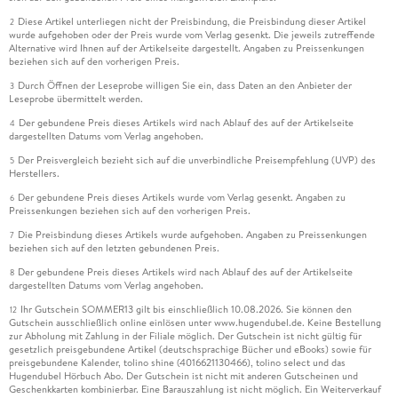
Diese Artikel unterliegen nicht der Preisbindung, die Preisbindung dieser Artikel
2
wurde aufgehoben oder der Preis wurde vom Verlag gesenkt. Die jeweils zutreffende
Alternative wird Ihnen auf der Artikelseite dargestellt. Angaben zu Preissenkungen
beziehen sich auf den vorherigen Preis.
Durch Öffnen der Leseprobe willigen Sie ein, dass Daten an den Anbieter der
3
Leseprobe übermittelt werden.
Der gebundene Preis dieses Artikels wird nach Ablauf des auf der Artikelseite
4
dargestellten Datums vom Verlag angehoben.
Der Preisvergleich bezieht sich auf die unverbindliche Preisempfehlung (UVP) des
5
Herstellers.
Der gebundene Preis dieses Artikels wurde vom Verlag gesenkt. Angaben zu
6
Preissenkungen beziehen sich auf den vorherigen Preis.
Die Preisbindung dieses Artikels wurde aufgehoben. Angaben zu Preissenkungen
7
beziehen sich auf den letzten gebundenen Preis.
Der gebundene Preis dieses Artikels wird nach Ablauf des auf der Artikelseite
8
dargestellten Datums vom Verlag angehoben.
Ihr Gutschein SOMMER13 gilt bis einschließlich 10.08.2026. Sie können den
12
Gutschein ausschließlich online einlösen unter www.hugendubel.de. Keine Bestellung
zur Abholung mit Zahlung in der Filiale möglich. Der Gutschein ist nicht gültig für
gesetzlich preisgebundene Artikel (deutschsprachige Bücher und eBooks) sowie für
preisgebundene Kalender, tolino shine (4016621130466), tolino select und das
Hugendubel Hörbuch Abo. Der Gutschein ist nicht mit anderen Gutscheinen und
Geschenkkarten kombinierbar. Eine Barauszahlung ist nicht möglich. Ein Weiterverkauf