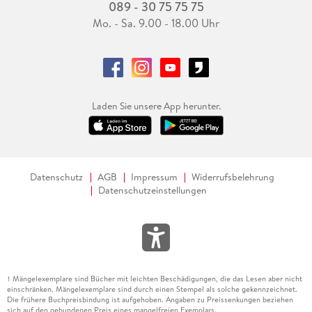
089 - 30 75 75 75
Mo. - Sa. 9.00 - 18.00 Uhr
Laden Sie unsere App herunter.
Datenschutz
AGB
Impressum
Widerrufsbelehrung
Datenschutzeinstellungen
Mängelexemplare sind Bücher mit leichten Beschädigungen, die das Lesen aber nicht
1
einschränken. Mängelexemplare sind durch einen Stempel als solche gekennzeichnet.
Die frühere Buchpreisbindung ist aufgehoben. Angaben zu Preissenkungen beziehen
sich auf den gebundenen Preis eines mangelfreien Exemplars.