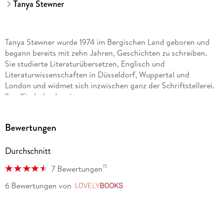
Tanya Stewner
Tanya Stewner wurde 1974 im Bergischen Land geboren und
begann bereits mit zehn Jahren, Geschichten zu schreiben.
Sie studierte Literaturübersetzen, Englisch und
Literaturwissenschaften in Düsseldorf, Wuppertal und
London und widmet sich inzwischen ganz der Schriftstellerei.
Ihre Kinderbuchserie
Liliane Susewind
Bewertungen
ist ein Welterfolg, der fürs Kino verfilmt wurde. Die Autorin
Durchschnitt
lebt mit ihrer Familie am Rhein.
15
7 Bewertungen
Marlene Jablonski wurde 1978 in Danzig, Polen, geboren. Im
6 Bewertungen
von
LovelyBooks
Jahr 2000 erschien ihr erstes Kinderbuch. Heute lebt sie als
freie Schriftstellerin in Berlin, wo sie ihr Zuhause in einen
kleinen Dschungel verwandelt hat. Dort tanzt sie mit Musen,