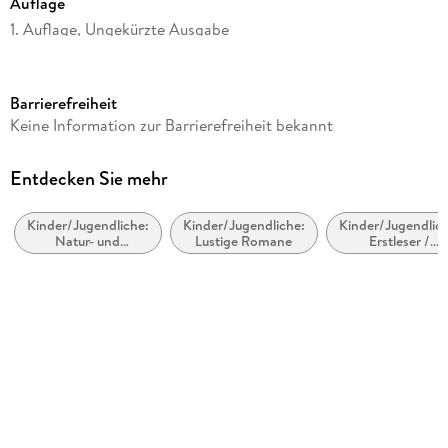
Auflage
1. Auflage, Ungekürzte Ausgabe
Ausgabe
Ungekürzt
Barrierefreiheit
Laufzeit
Keine Information zur Barrierefreiheit bekannt
140 Minuten
Altersempfehlung
Entdecken Sie mehr
ab 4 Jahre
Kinder/Jugendliche:
Kinder/Jugendliche:
Kinder/Jugendlich
Reihe
Natur- und
Lustige Romane
Erstleser /
Liliane Susewind ab 4, 16
Tiergeschichten
Leseanfänger
Autor/Autorin
Tanya Stewner, Marlene Jablonski
Sprecher/Sprecherin
Catherine Stoyan
Band/Orchester
Tanya Stewner, Guido Frommelt