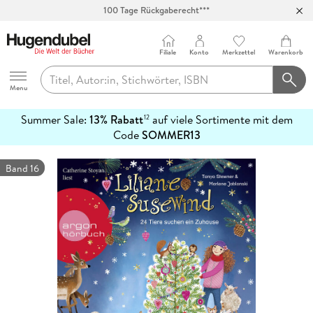
Abholung in über 100 Filialen
Filiale
Konto
Merkzettel
Warenkorb
Hugendubel
Menu
Summer Sale:
13% Rabatt
auf viele Sortimente mit dem
12
mehr
Code
SOMMER13
erfahren
Band 16