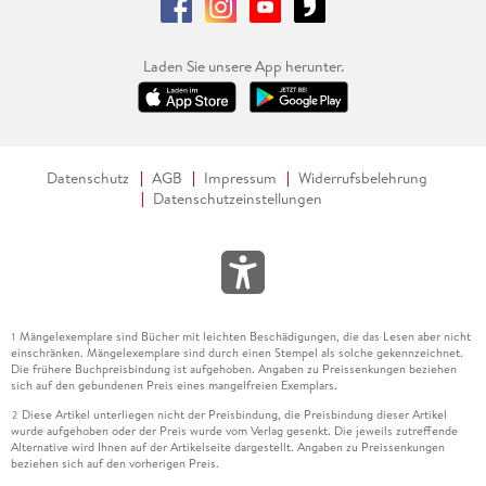
Laden Sie unsere App herunter.
Datenschutz
AGB
Impressum
Widerrufsbelehrung
Datenschutzeinstellungen
Mängelexemplare sind Bücher mit leichten Beschädigungen, die das Lesen aber nicht
1
einschränken. Mängelexemplare sind durch einen Stempel als solche gekennzeichnet.
Die frühere Buchpreisbindung ist aufgehoben. Angaben zu Preissenkungen beziehen
sich auf den gebundenen Preis eines mangelfreien Exemplars.
Diese Artikel unterliegen nicht der Preisbindung, die Preisbindung dieser Artikel
2
wurde aufgehoben oder der Preis wurde vom Verlag gesenkt. Die jeweils zutreffende
Alternative wird Ihnen auf der Artikelseite dargestellt. Angaben zu Preissenkungen
beziehen sich auf den vorherigen Preis.