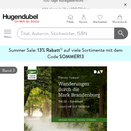
Abholung in über 100 Filialen
Filiale
Konto
Merkzettel
Warenkorb
Hugendubel
Menu
Summer Sale:
13% Rabatt
auf viele Sortimente mit dem
12
mehr
Code
SOMMER13
erfahren
Band 3