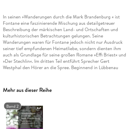
In seinen »Wanderungen durch die Mark Brandenburg « ist
Fontane eine faszinierende Mischung aus detailgetreuer
Beschreibung der märkischen Land- und Ortschaften und
kulturhistorischen Betrachtungen gelungen. Seine
Wanderungen waren für Fontane jedoch nicht nur Ausdruck
seiner tief empfundenen Heimatliebe, sondern dienten ihm
auch als Grundlage für seine großen Romane »Effi Briest« und
»Der Stechlin«. Im dritten Teil entführt Sprecher Gert
Westphal den Hörer an die Spree. Beginnend in Lübbenau
geht es nach Köpenick, an den Müggelsee, nach
Friedrichsfelde, Buch, Werneuchen, Malchow und
Mittenwalde bis nach Teltow, Gröben und Treplin. Lesung mit
Mehr aus dieser Reihe
Gert Westphal1 mp3-CD | ca. 9 h 12 min
Band 2