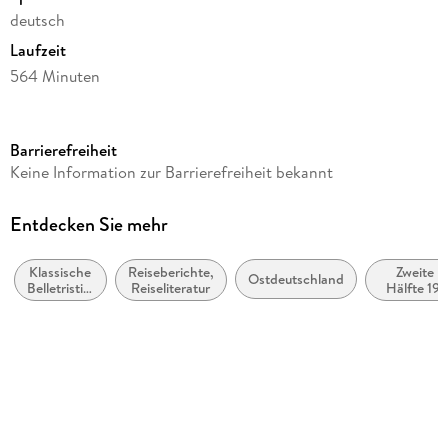
deutsch
Laufzeit
564 Minuten
Reihe
Wanderungen durch die Mark Brandenburg, 3
Barrierefreiheit
Autor/Autorin
Keine Information zur Barrierefreiheit bekannt
Theodor Fontane
Sprecher/Sprecherin
Entdecken Sie mehr
Gert Westphal
Klassische
Reiseberichte,
Zweite
Verlag/Hersteller
Ostdeutschland
Belletristik:
Reiseliteratur
Hälfte 19.
Der Audio Verlag GmbH
allgemein
Jahrhunder
und
(ca. 1850
Produktart
literarisch
bis ca.
1899)
MP3
Audioinhalt
Hörbuch
Gewicht