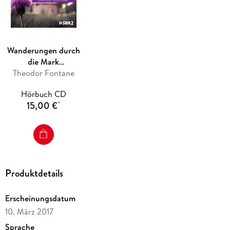
Wanderungen durch
die Mark
Brandenburg - Teil II
Theodor Fontane
Hörbuch CD
15,00 €
*
Produktdetails
Erscheinungsdatum
10. März 2017
Sprache