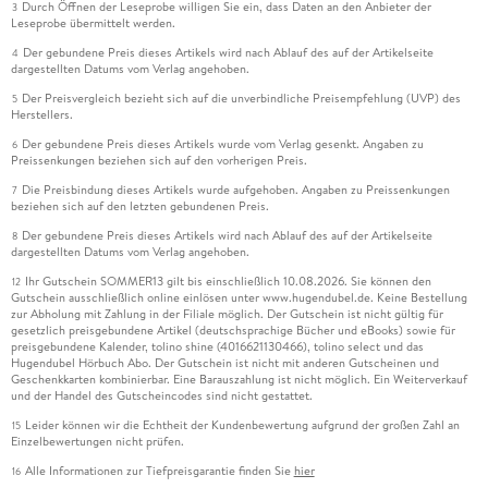
Durch Öffnen der Leseprobe willigen Sie ein, dass Daten an den Anbieter der
3
Leseprobe übermittelt werden.
Der gebundene Preis dieses Artikels wird nach Ablauf des auf der Artikelseite
4
dargestellten Datums vom Verlag angehoben.
Der Preisvergleich bezieht sich auf die unverbindliche Preisempfehlung (UVP) des
5
Herstellers.
Der gebundene Preis dieses Artikels wurde vom Verlag gesenkt. Angaben zu
6
Preissenkungen beziehen sich auf den vorherigen Preis.
Die Preisbindung dieses Artikels wurde aufgehoben. Angaben zu Preissenkungen
7
beziehen sich auf den letzten gebundenen Preis.
Der gebundene Preis dieses Artikels wird nach Ablauf des auf der Artikelseite
8
dargestellten Datums vom Verlag angehoben.
Ihr Gutschein SOMMER13 gilt bis einschließlich 10.08.2026. Sie können den
12
Gutschein ausschließlich online einlösen unter www.hugendubel.de. Keine Bestellung
zur Abholung mit Zahlung in der Filiale möglich. Der Gutschein ist nicht gültig für
gesetzlich preisgebundene Artikel (deutschsprachige Bücher und eBooks) sowie für
preisgebundene Kalender, tolino shine (4016621130466), tolino select und das
Hugendubel Hörbuch Abo. Der Gutschein ist nicht mit anderen Gutscheinen und
Geschenkkarten kombinierbar. Eine Barauszahlung ist nicht möglich. Ein Weiterverkauf
und der Handel des Gutscheincodes sind nicht gestattet.
Leider können wir die Echtheit der Kundenbewertung aufgrund der großen Zahl an
15
Einzelbewertungen nicht prüfen.
Alle Informationen zur Tiefpreisgarantie finden Sie
hier
16