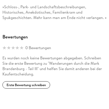
»Schloss-, Park- und Landschaftsbeschreibungen,
Historisches, Anekdotisches, Familienkram und
Spukgeschichten. Mehr kann man am Ende nicht verlangen. «
THEODOR FONTANE ÜBER »WANDERUNGEN DURCH DIE
MARK BRANDENBURG«
Bewertungen
»Es gibt keinen Zweifel: Wer sich eine Bibliothek mit
Weltliteratur in Form von Hörbüchern aufbauen möchte,
0 Bewertungen
kommt an dieser Edition nicht vorbei. « WDR 3
Es wurden noch keine Bewertungen abgegeben. Schreiben
»Hier wird fündig, wer an Hörbuchproduktionen Freude hat,
Sie die erste Bewertung zu "Wanderungen durch die Mark
die nicht schnell hingeschludert sind, sondern mit einer
Brandenburg - Teil III" und helfen Sie damit anderen bei der
Regie-Idee zum Text vom und für den Rundfunk produziert
Kaufentscheidung.
sind. « NDR KULTUR
Erste Bewertung schreiben
»Mehr Zeit hätte man ja immer gern, aber für diese schönen
Hörbücher [. . .] besonders. « WAZ
»Die Hörbuch-Edition Große Werke. Große Stimmen. umfasst
herausragende Lesungen deutschsprachiger Sprecherinnen