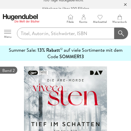
Abholung in über 100 Filialen
Filiale
Konto
Merkzettel
Warenkorb
Hugendubel
Menu
Summer Sale:
13% Rabatt
auf viele Sortimente mit dem
12
mehr
Code
SOMMER13
erfahren
Band 2