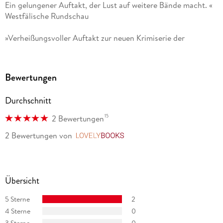
Ein gelungener Auftakt, der Lust auf weitere Bände macht. «
Westfälische Rundschau
»Verheißungsvoller Auftakt zur neuen Krimiserie der
Bestsellerautorin Viveca Sten - mit ebenso brillanter wie
leidenschaftlich engagierter Ermittlerin. « BuchJournal
Bewertungen
Durchschnitt
15
2 Bewertungen
2 Bewertungen
von
LovelyBooks
Übersicht
5 Sterne
2
4 Sterne
0
3 Sterne
0