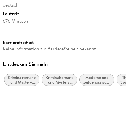
deutsch
Laufzeit
676 Minuten
Reihe
Die Åre-Morde, 2
Barrierefreiheit
Autor/Autorin
Keine Information zur Barrierefreiheit bekannt
Viveca Sten
Übersetzung
Entdecken Sie mehr
Dagmar Lendt
Kriminalromane
Kriminalromane
Moderne und
Thri
Sprecher/Sprecherin
und Mystery:
und Mystery:
zeitgenössische
Spa
Vera Teltz
Polizeiarbeit &
weibliche
Belletristik:
Forensik
Ermittler
allgemein und
Verlag/Hersteller
literarisch
Der Audio Verlag GmbH
Originalsprache
schwedisch
Audioinhalt