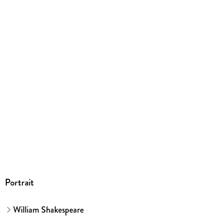
142/125/10 mm
GTIN
9780694516650
Portrait
William Shakespeare