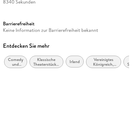
8340 Sekunden
Altersempfehlung
von 7 bis 10 Jahren
Barrierefreiheit
Autor/Autorin
Keine Information zur Barrierefreiheit bekannt
William Shakespeare
Sprecher/Sprecherin
Entdecken Sie mehr
Vanessa Redgrave
Comedy
Klassische
Vereinigtes
Verlag/Hersteller
Irland
und
Theaterstücke,
Königreich,
Sh
CAEDMON
Stand-
Dramen (vor
Großbritannien
up
1900)
Produktart
CD
Audioinhalt
Hörbuch
Gewicht
136 g
Größe (L/B/H)