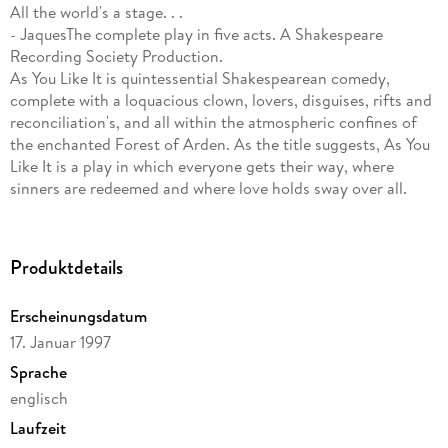
All the world's a stage. . .
- JaquesThe complete play in five acts. A Shakespeare
Recording Society Production.
As You Like It is quintessential Shakespearean comedy,
complete with a loquacious clown, lovers, disguises, rifts and
reconciliation's, and all within the atmospheric confines of
the enchanted Forest of Arden. As the title suggests, As You
Like It is a play in which everyone gets their way, where
sinners are redeemed and where love holds sway over all.
And because it is Shakespeare, even so light a comedy
contains a wealth of keen observations about humanity in
general, and in particular about the age-old tension between
Produktdetails
so-called civilized society and the state of nature from which
it evolved. No less poetically-accomplished than
Erscheinungsdatum
Shakespeare's' more serious works, As You Like It is a
17. Januar 1997
stimulating literary pleasure from start to finish.
Sprache
englisch
Laufzeit