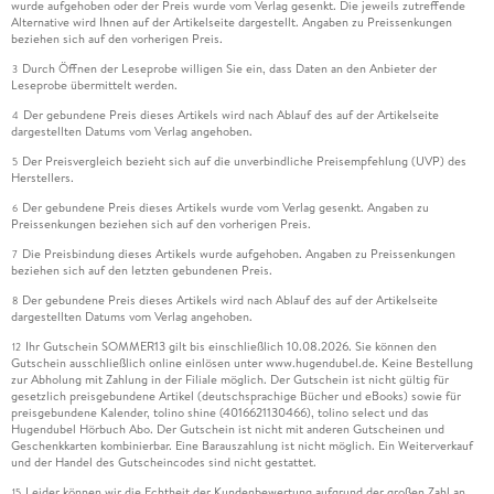
wurde aufgehoben oder der Preis wurde vom Verlag gesenkt. Die jeweils zutreffende
Alternative wird Ihnen auf der Artikelseite dargestellt. Angaben zu Preissenkungen
beziehen sich auf den vorherigen Preis.
Durch Öffnen der Leseprobe willigen Sie ein, dass Daten an den Anbieter der
3
Leseprobe übermittelt werden.
Der gebundene Preis dieses Artikels wird nach Ablauf des auf der Artikelseite
4
dargestellten Datums vom Verlag angehoben.
Der Preisvergleich bezieht sich auf die unverbindliche Preisempfehlung (UVP) des
5
Herstellers.
Der gebundene Preis dieses Artikels wurde vom Verlag gesenkt. Angaben zu
6
Preissenkungen beziehen sich auf den vorherigen Preis.
Die Preisbindung dieses Artikels wurde aufgehoben. Angaben zu Preissenkungen
7
beziehen sich auf den letzten gebundenen Preis.
Der gebundene Preis dieses Artikels wird nach Ablauf des auf der Artikelseite
8
dargestellten Datums vom Verlag angehoben.
Ihr Gutschein SOMMER13 gilt bis einschließlich 10.08.2026. Sie können den
12
Gutschein ausschließlich online einlösen unter www.hugendubel.de. Keine Bestellung
zur Abholung mit Zahlung in der Filiale möglich. Der Gutschein ist nicht gültig für
gesetzlich preisgebundene Artikel (deutschsprachige Bücher und eBooks) sowie für
preisgebundene Kalender, tolino shine (4016621130466), tolino select und das
Hugendubel Hörbuch Abo. Der Gutschein ist nicht mit anderen Gutscheinen und
Geschenkkarten kombinierbar. Eine Barauszahlung ist nicht möglich. Ein Weiterverkauf
und der Handel des Gutscheincodes sind nicht gestattet.
Leider können wir die Echtheit der Kundenbewertung aufgrund der großen Zahl an
15