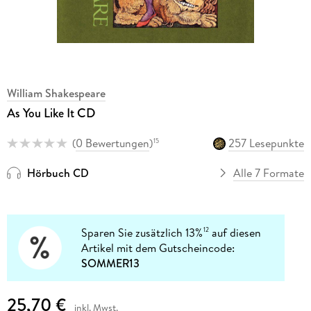
William Shakespeare
As You Like It CD
(
0 Bewertungen
)
257 Lesepunkte
15
Hörbuch CD
Alle 7 Formate
Sparen Sie zusätzlich 13%
auf diesen
12
Artikel mit dem Gutscheincode:
SOMMER13
25,70 €
inkl. Mwst.