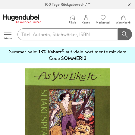
100 Tage Rückgaberecht***
Abholung in über 100 Filialen
Filiale
Konto
Merkzettel
Warenkorb
Hugendubel
Menu
Summer Sale:
13% Rabatt
auf viele Sortimente mit dem
12
mehr
Code
SOMMER13
erfahren