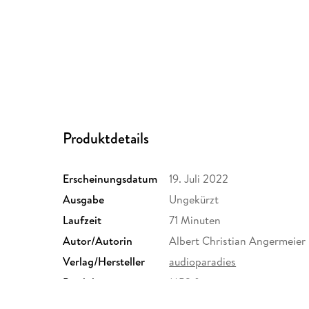
Produktdetails
Erscheinungsdatum
19. Juli 2022
Ausgabe
Ungekürzt
Laufzeit
71 Minuten
Autor/Autorin
Albert Christian Angermeier
Verlag/Hersteller
audioparadies
Produktart
MP3 format
Audioinhalt
Hörbuch