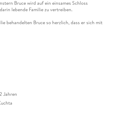
nstern Bruce wird auf ein einsames Schloss
lie behandelten Bruce so herzlich, dass er sich mit
kennen und musste feststellen, die waren gar nicht
 gut, dass er gar nicht mehr wegwollte.
12 Jahren
Kuchta
470752