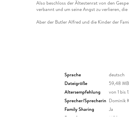
Also beschloss der Ältestenrat von den Gespe
Aber der Butler Alfred und die Kinder der Fami
Und es kam noch besser Bruce lernte Kobolde 
Schließlich gefiel es Bruce auf dem Schloss so
Sprache
deutsch
Dateigröße
59,48 MB
Altersempfehlung
von 1 bis 
Sprecher/Sprecherin
Dominik 
Family Sharing
Ja
Dateiformat
MP3
GTIN
9783987