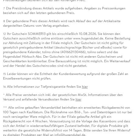
Preissenkungen beziehen sich auf den vorherigen Preis.
Die Preisbindung dieses Artikels wurde aufgehoben. Angaben zu Preissenkungen
7
beziehen sich auf den letzten gebundenen Preis.
Der gebundene Preis dieses Artikels wird nach Ablauf des auf der Artikelseite
8
dargestellten Datums vom Verlag angehoben.
Ihr Gutschein SOMMER13 gilt bis einschließlich 10.08.2026. Sie können den
12
Gutschein ausschließlich online einlösen unter www.hugendubel.de. Keine Bestellung
zur Abholung mit Zahlung in der Filiale möglich. Der Gutschein ist nicht gültig für
gesetzlich preisgebundene Artikel (deutschsprachige Bücher und eBooks) sowie für
preisgebundene Kalender, tolino shine (4016621130466), tolino select und das
Hugendubel Hörbuch Abo. Der Gutschein ist nicht mit anderen Gutscheinen und
Geschenkkarten kombinierbar. Eine Barauszahlung ist nicht möglich. Ein Weiterverkauf
und der Handel des Gutscheincodes sind nicht gestattet.
Leider können wir die Echtheit der Kundenbewertung aufgrund der großen Zahl an
15
Einzelbewertungen nicht prüfen.
Alle Informationen zur Tiefpreisgarantie finden Sie
hier
16
Alle Preise verstehen sich inkl. der gesetzlichen MwSt. Informationen über den
*
Versand und anfallende Versandkosten finden Sie
hier
Alle online gekauften Versandartikel beinhalten ein erweitertes Rückgaberecht von
***
100 Tagen nach Kaufdatum. Die Rücknahme von Bild-, Ton- und Datenträgern ist nur bei
noch versiegelter Ware möglich. Für in der Filiale gekaufte Artikel gilt ein
Rückgaberecht von 4 Wochen. Voraussetzung ist die Vorlage des Kassenbons und dass
sich der Artikel in wiederverkaufsfähigem Zustand befindet. Für digitale Produkte gilt
weiterhin die gesetzliche Widerrufsfrist von 14 Tagen. Bitte senden Sie Ihren Widerruf
zu digitalen Produkten per Mail an info@hugendubel.de.