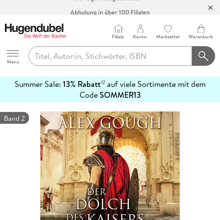
Abholung in über 100 Filialen
Filiale
Konto
Merkzettel
Warenkorb
Hugendubel
Menu
Summer Sale:
13% Rabatt
auf viele Sortimente mit dem
12
mehr
Code
SOMMER13
erfahren
Band 2