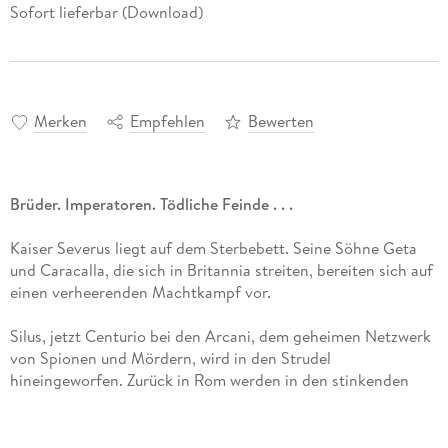
Sofort lieferbar (Download)
Merken
Empfehlen
Bewerten
Brüder. Imperatoren. Tödliche Feinde . . .
Kaiser Severus liegt auf dem Sterbebett. Seine Söhne Geta
und Caracalla, die sich in Britannia streiten, bereiten sich auf
einen verheerenden Machtkampf vor.
Silus, jetzt Centurio bei den Arcani, dem geheimen Netzwerk
von Spionen und Mördern, wird in den Strudel
hineingeworfen. Zurück in Rom werden in den stinkenden
Gassen Ränke geschmiedet. Jeder könnte ein Feind sein
jeder ein Verräter. Als kaiserlicher Assassine wird Silus
Loyalität auf eine harte Probe gestellt. Und da das Imperium