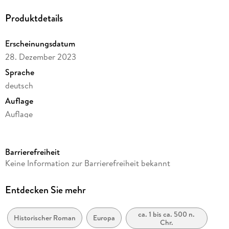
Produktdetails
Erscheinungsdatum
28. Dezember 2023
Sprache
deutsch
Auflage
Auflage
Ausgabe
Ungekürzt
Barrierefreiheit
Dateigröße
Keine Information zur Barrierefreiheit bekannt
573,63 MB
Laufzeit
Entdecken Sie mehr
818 Minuten
ca. 1 bis ca. 500 n.
Reihe
Historischer Roman
Europa
Chr.
Die Assassinen von Rom / Imperial Assassin, 2