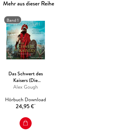
Mehr aus dieser Reihe
unter der Belastung zu zerbrechen beginnt, muss Silus sich
fragen, was wichtiger ist: Rom oder seine eigene Seele?
Band 1
Das Schwert des
Kaisers (Die
Assassinen von Rom
Alex Gough
1)
Hörbuch Download
24,95 €
*