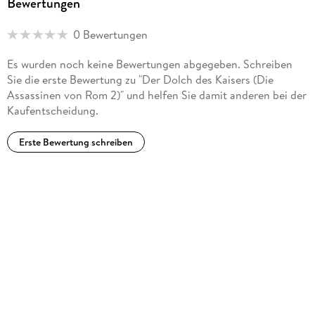
Bewertungen
0 Bewertungen
Es wurden noch keine Bewertungen abgegeben. Schreiben
Erik Borner,
Sie die erste Bewertung zu "Der Dolch des Kaisers (Die
Assassinen von Rom 2)" und helfen Sie damit anderen bei der
1967 in Hemer geboren, arbeitet als Schauspieler, Regisseur
Kaufentscheidung.
und Sprecher. Am Theater war er in Städten wie Bonn,
Wiesbaden und Frankfurt zu sehen. Daneben spielt er auch
Erste Bewertung schreiben
regelmäßig in diversen Fernsehproduktionen mit. Als
Sprecher wirkt er sowohl in Hörbuch- und
Hörspielproduktionen, im Bereich Synchron oder auch in
Werbespots mit.