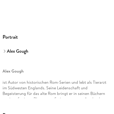
Audioinhalt
Hörbuch
GTIN
9783844935059
Portrait
Alex Gough
Alex Gough
ist Autor von historischen Rom-Serien und lebt als Tierarzt
im Südwesten Englands. Seine Leidenschaft und
Begeisterung für das alte Rom bringt er in seinen Büchern
sowie auf seinem Blog romanfiction. com zum Ausdruck
.