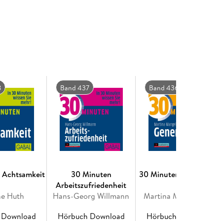
8
Band 437
Band 436
 Achtsamkeit
30 Minuten
30 Minuten Generation
Arbeitszufriedenheit
Y
he Huth
Hans-Georg Willmann
Martina Mangelsdorf
 Download
Hörbuch Download
Hörbuch Download