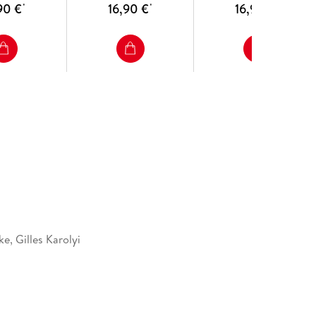
90 €
16,90 €
16,90 €
*
*
*
e, Gilles Karolyi
005796