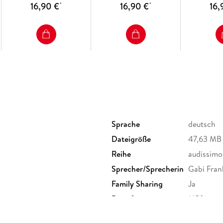
16,90 €
16,90 €
16,
*
*
Sprache
deutsch
Dateigröße
47,63 MB
Reihe
audissimo
Sprecher/Sprecherin
Gabi Frank
Family Sharing
Ja
Dateiformat
MP3
GTIN
9783862