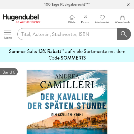
100 Tage Rückgaberecht***
Abholung in über 100 Filialen
Filiale
Konto
Merkzettel
Warenkorb
Hugendubel
Menu
Summer Sale:
13% Rabatt
auf viele Sortimente mit dem
12
mehr
Code
SOMMER13
erfahren
Band 6