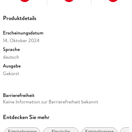
Produktdetails
Erscheinungsdatum
14. Oktober 2024
Sprache
deutsch
Ausgabe
Gekürzt
Dateigröße
231,01 MB
Barrierefreiheit
Laufzeit
Keine Information zur Barrierefreiheit bekannt
316 Minuten
Altersempfehlung
Entdecken Sie mehr
ab 16 Jahre
Kriminalromane
Klassische
Kriminalromane
Reihe