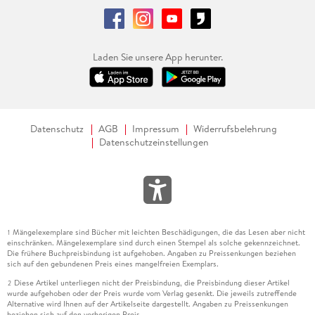
Laden Sie unsere App herunter.
Datenschutz
AGB
Impressum
Widerrufsbelehrung
Datenschutzeinstellungen
Mängelexemplare sind Bücher mit leichten Beschädigungen, die das Lesen aber nicht
1
einschränken. Mängelexemplare sind durch einen Stempel als solche gekennzeichnet.
Die frühere Buchpreisbindung ist aufgehoben. Angaben zu Preissenkungen beziehen
sich auf den gebundenen Preis eines mangelfreien Exemplars.
Diese Artikel unterliegen nicht der Preisbindung, die Preisbindung dieser Artikel
2
wurde aufgehoben oder der Preis wurde vom Verlag gesenkt. Die jeweils zutreffende
Alternative wird Ihnen auf der Artikelseite dargestellt. Angaben zu Preissenkungen
beziehen sich auf den vorherigen Preis.