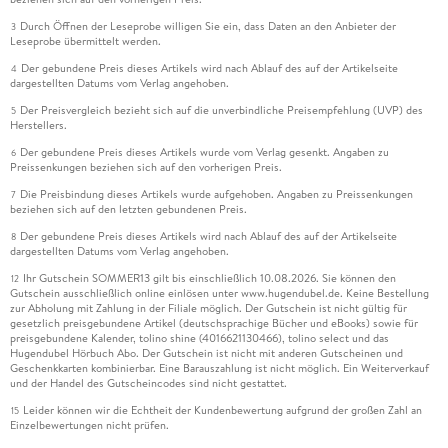
Durch Öffnen der Leseprobe willigen Sie ein, dass Daten an den Anbieter der
3
Leseprobe übermittelt werden.
Der gebundene Preis dieses Artikels wird nach Ablauf des auf der Artikelseite
4
dargestellten Datums vom Verlag angehoben.
Der Preisvergleich bezieht sich auf die unverbindliche Preisempfehlung (UVP) des
5
Herstellers.
Der gebundene Preis dieses Artikels wurde vom Verlag gesenkt. Angaben zu
6
Preissenkungen beziehen sich auf den vorherigen Preis.
Die Preisbindung dieses Artikels wurde aufgehoben. Angaben zu Preissenkungen
7
beziehen sich auf den letzten gebundenen Preis.
Der gebundene Preis dieses Artikels wird nach Ablauf des auf der Artikelseite
8
dargestellten Datums vom Verlag angehoben.
Ihr Gutschein SOMMER13 gilt bis einschließlich 10.08.2026. Sie können den
12
Gutschein ausschließlich online einlösen unter www.hugendubel.de. Keine Bestellung
zur Abholung mit Zahlung in der Filiale möglich. Der Gutschein ist nicht gültig für
gesetzlich preisgebundene Artikel (deutschsprachige Bücher und eBooks) sowie für
preisgebundene Kalender, tolino shine (4016621130466), tolino select und das
Hugendubel Hörbuch Abo. Der Gutschein ist nicht mit anderen Gutscheinen und
Geschenkkarten kombinierbar. Eine Barauszahlung ist nicht möglich. Ein Weiterverkauf
und der Handel des Gutscheincodes sind nicht gestattet.
Leider können wir die Echtheit der Kundenbewertung aufgrund der großen Zahl an
15
Einzelbewertungen nicht prüfen.