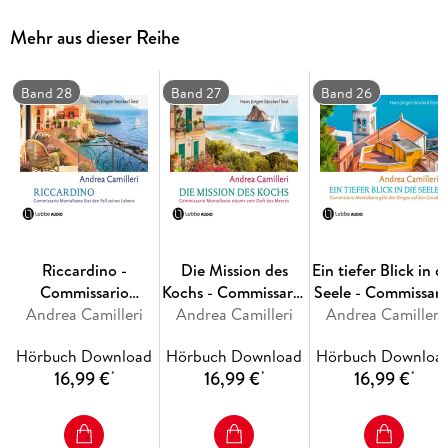
Montalbano schon bald, dass mehr als ein simpler Betrug
hinter Garganos mysteriösem Verschwinden steckt . . .
Mehr aus dieser Reihe
Band 28
Band 27
Band 26
Riccardino -
Die Mission des
Ein tiefer Blick in d
Commissario
Kochs - Commissario
Seele - Commissari
Andrea Camilleri
Montalbano -
Montalbano, Teil 27
Andrea Camilleri
Montalbano, Ban
Andrea Camilleri
Commissario
26
Hörbuch Download
Hörbuch Download
Hörbuch Downloa
Montalbano löst den
16,99 €
16,99 €
16,99 €
*
*
*
Fall seines Lebens,
Teil 28