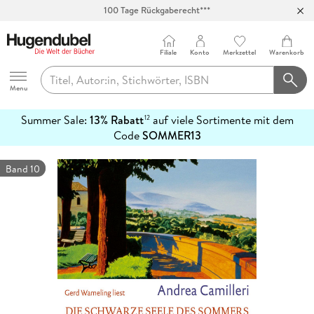
100 Tage Rückgaberecht***
Abholung in über 100 Filialen
Filiale
Konto
Merkzettel
Warenkorb
Hugendubel
Menu
Summer Sale:
13% Rabatt
auf viele Sortimente mit dem
12
mehr
Code
SOMMER13
erfahren
Band 10