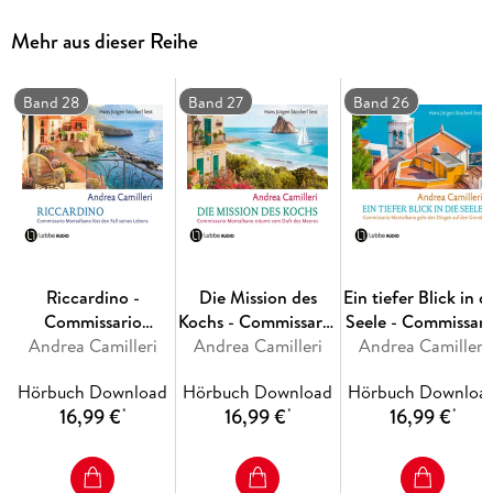
Mehr aus dieser Reihe
Band 28
Band 27
Band 26
Riccardino -
Die Mission des
Ein tiefer Blick in d
Commissario
Kochs - Commissario
Seele - Commissari
Andrea Camilleri
Montalbano -
Montalbano, Teil 27
Andrea Camilleri
Montalbano, Ban
Andrea Camilleri
Commissario
26
Hörbuch Download
Hörbuch Download
Hörbuch Downloa
Montalbano löst den
16,99 €
16,99 €
16,99 €
*
*
*
Fall seines Lebens,
Teil 28