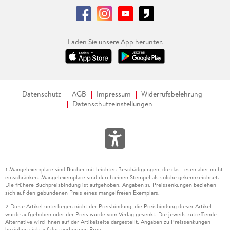
Laden Sie unsere App herunter.
Datenschutz
AGB
Impressum
Widerrufsbelehrung
Datenschutzeinstellungen
Mängelexemplare sind Bücher mit leichten Beschädigungen, die das Lesen aber nicht
1
einschränken. Mängelexemplare sind durch einen Stempel als solche gekennzeichnet.
Die frühere Buchpreisbindung ist aufgehoben. Angaben zu Preissenkungen beziehen
sich auf den gebundenen Preis eines mangelfreien Exemplars.
Diese Artikel unterliegen nicht der Preisbindung, die Preisbindung dieser Artikel
2
wurde aufgehoben oder der Preis wurde vom Verlag gesenkt. Die jeweils zutreffende
Alternative wird Ihnen auf der Artikelseite dargestellt. Angaben zu Preissenkungen
beziehen sich auf den vorherigen Preis.