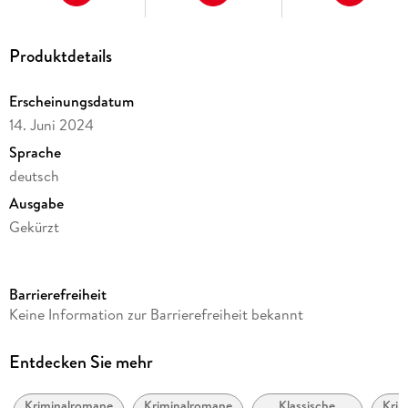
Produktdetails
Erscheinungsdatum
14. Juni 2024
Sprache
deutsch
Ausgabe
Gekürzt
Dateigröße
278,44 MB
Barrierefreiheit
Laufzeit
Keine Information zur Barrierefreiheit bekannt
239 Minuten
Reihe
Entdecken Sie mehr
Commissario Montalbano, 10
Kriminalromane
Kriminalromane
Klassische
Krim
Autor/Autorin