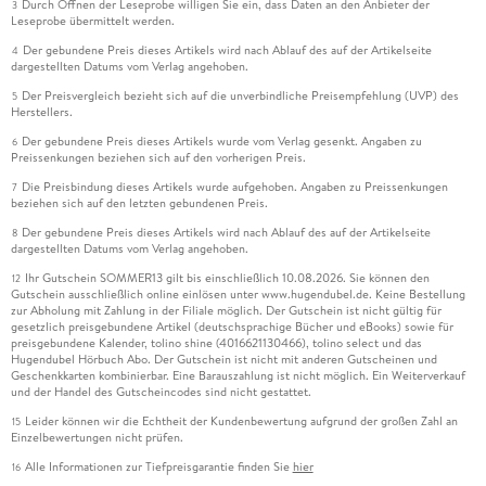
Durch Öffnen der Leseprobe willigen Sie ein, dass Daten an den Anbieter der
3
Leseprobe übermittelt werden.
Der gebundene Preis dieses Artikels wird nach Ablauf des auf der Artikelseite
4
dargestellten Datums vom Verlag angehoben.
Der Preisvergleich bezieht sich auf die unverbindliche Preisempfehlung (UVP) des
5
Herstellers.
Der gebundene Preis dieses Artikels wurde vom Verlag gesenkt. Angaben zu
6
Preissenkungen beziehen sich auf den vorherigen Preis.
Die Preisbindung dieses Artikels wurde aufgehoben. Angaben zu Preissenkungen
7
beziehen sich auf den letzten gebundenen Preis.
Der gebundene Preis dieses Artikels wird nach Ablauf des auf der Artikelseite
8
dargestellten Datums vom Verlag angehoben.
Ihr Gutschein SOMMER13 gilt bis einschließlich 10.08.2026. Sie können den
12
Gutschein ausschließlich online einlösen unter www.hugendubel.de. Keine Bestellung
zur Abholung mit Zahlung in der Filiale möglich. Der Gutschein ist nicht gültig für
gesetzlich preisgebundene Artikel (deutschsprachige Bücher und eBooks) sowie für
preisgebundene Kalender, tolino shine (4016621130466), tolino select und das
Hugendubel Hörbuch Abo. Der Gutschein ist nicht mit anderen Gutscheinen und
Geschenkkarten kombinierbar. Eine Barauszahlung ist nicht möglich. Ein Weiterverkauf
und der Handel des Gutscheincodes sind nicht gestattet.
Leider können wir die Echtheit der Kundenbewertung aufgrund der großen Zahl an
15
Einzelbewertungen nicht prüfen.
Alle Informationen zur Tiefpreisgarantie finden Sie
hier
16