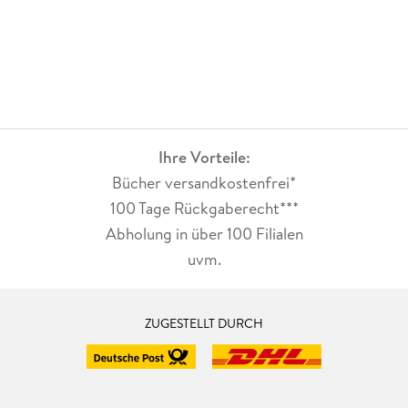
und Geräuschen wird das Hörbuch zu einem spannenden
Erlebnis.
Das Cover passt zur Reihe, schön bunt und vielseitig
gestaltet, da gibt es viel zu entdecken.
Ihre Vorteile:
Bücher versandkostenfrei*
100 Tage Rückgaberecht***
Abholung in über 100 Filialen
uvm.
ZUGESTELLT DURCH