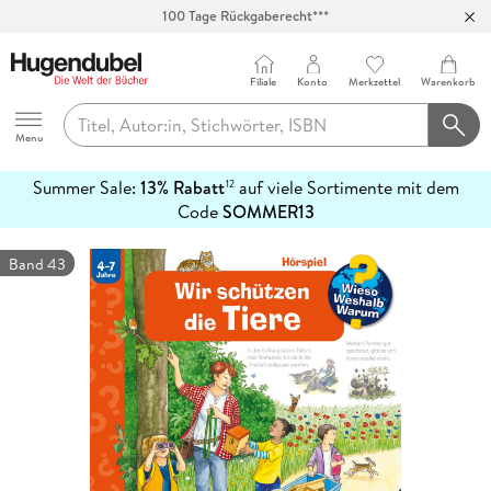
100 Tage Rückgaberecht***
Abholung in über 100 Filialen
Filiale
Konto
Merkzettel
Warenkorb
Hugendubel
Menu
Summer Sale:
13% Rabatt
auf viele Sortimente mit dem
12
mehr
Code
SOMMER13
erfahren
Band 43