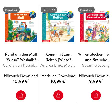
Hörspiel begeistert für Artenvielfalt und zeigt, was Tiere
gefährdet. Wieso? Weshalb? Warum? Wir schützen die Tiere
Band 74
Band 73
Band 72
gibt Tipps, wie Kinder ab vier Jahren Tieren helfen können,
und passt zu Themenwochen in Kindergärten und Schulen.
Rund um den Müll
Komm mit zum
Wir entdecken Fest
[Wieso? Weshalb?
Reiten [Wieso?
und Bräuche
Warum? Folge 74]
Carola von Kessel, Joachim Krause
Weshalb? Warum?
Andrea Erne, Melanie Brockamp
[Wieso? Weshalb?
Susanne Szesny
Folge 73]
Warum? Folge 72]
Hörbuch Download
Hörbuch Download
Hörbuch Downloa
10,99 €
10,99 €
9,99 €
*
*
*