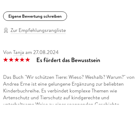
Eigene Bewertung schreiben
Zur Empfehlungsrangliste
Von
Tanja
am
27.08.2024
Es fördert das Bewusstsein
Das Buch "Wir schützen Tiere: Wieso? Weshalb? Warum?" von
Andrea Erne ist eine gelungene Ergänzung zur beliebten
Kinderbuchreihe. Es verbindet komplexe Themen wie
Artenschutz und Tierschutz auf kindgerechte und
unterhaltsame Weise zu einer spannenden Geschichte.
Die verschiedenen Bedrohungen für Tiere und die Bedeutung
des Naturschutzes werden leicht und verständlich erklärt.
Es werden zahlreiche Tierarten vorgestellt, was die Neugier
von kleinen Zuhörern weckt.