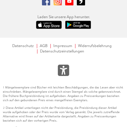
Laden Sie unsere App herunter.
Datenschutz
AGB
Impressum
Widerrufsbelehrung
Datenschutzeinstellungen
Mängelexemplare sind Bücher mit leichten Beschädigungen, die das Lesen aber nicht
1
einschränken. Mängelexemplare sind durch einen Stempel als solche gekennzeichnet.
Die frühere Buchpreisbindung ist aufgehoben. Angaben zu Preissenkungen beziehen
sich auf den gebundenen Preis eines mangelfreien Exemplars.
Diese Artikel unterliegen nicht der Preisbindung, die Preisbindung dieser Artikel
2
wurde aufgehoben oder der Preis wurde vom Verlag gesenkt. Die jeweils zutreffende
Alternative wird Ihnen auf der Artikelseite dargestellt. Angaben zu Preissenkungen
beziehen sich auf den vorherigen Preis.