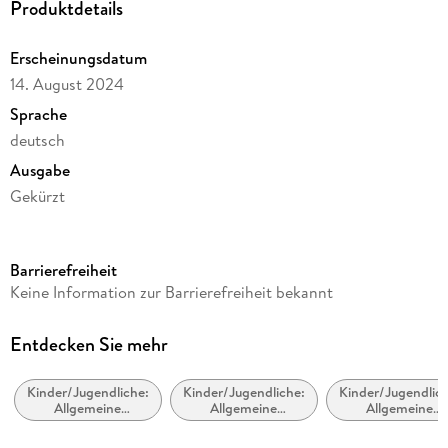
Produktdetails
Erscheinungsdatum
14. August 2024
Sprache
deutsch
Ausgabe
Gekürzt
Dateigröße
81,40 MB
Barrierefreiheit
Laufzeit
Keine Information zur Barrierefreiheit bekannt
72 Minuten
Altersempfehlung
Entdecken Sie mehr
ab 4 Jahre
Kinder/Jugendliche:
Kinder/Jugendliche:
Kinder/Jugendlich
Reihe
Allgemeine
Allgemeine
Allgemeine
Wieso? Weshalb? Warum?, 43
Interessen: Flora
Interessen:
Interessen:
und Fauna
Reptilien und
Allgemeinbildun