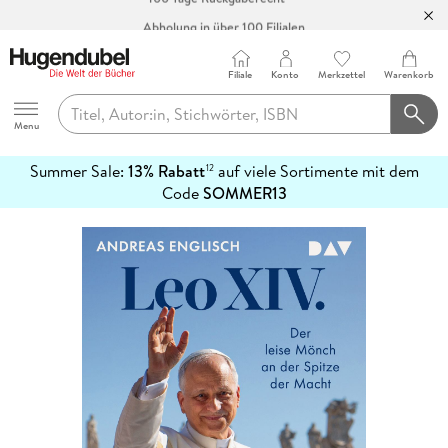
Abholung in über 100 Filialen
Filiale
Konto
Merkzettel
Warenkorb
Hugendubel
Menu
Summer Sale:
13% Rabatt
auf viele Sortimente mit dem
12
mehr
Code
SOMMER13
erfahren