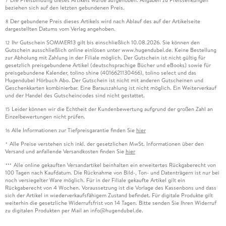
7
beziehen sich auf den letzten gebundenen Preis.
Der gebundene Preis dieses Artikels wird nach Ablauf des auf der Artikelseite
8
dargestellten Datums vom Verlag angehoben.
Ihr Gutschein SOMMER13 gilt bis einschließlich 10.08.2026. Sie können den
12
Gutschein ausschließlich online einlösen unter www.hugendubel.de. Keine Bestellung
zur Abholung mit Zahlung in der Filiale möglich. Der Gutschein ist nicht gültig für
gesetzlich preisgebundene Artikel (deutschsprachige Bücher und eBooks) sowie für
preisgebundene Kalender, tolino shine (4016621130466), tolino select und das
Hugendubel Hörbuch Abo. Der Gutschein ist nicht mit anderen Gutscheinen und
Geschenkkarten kombinierbar. Eine Barauszahlung ist nicht möglich. Ein Weiterverkauf
und der Handel des Gutscheincodes sind nicht gestattet.
Leider können wir die Echtheit der Kundenbewertung aufgrund der großen Zahl an
15
Einzelbewertungen nicht prüfen.
Alle Informationen zur Tiefpreisgarantie finden Sie
hier
16
Alle Preise verstehen sich inkl. der gesetzlichen MwSt. Informationen über den
*
Versand und anfallende Versandkosten finden Sie
hier
Alle online gekauften Versandartikel beinhalten ein erweitertes Rückgaberecht von
***
100 Tagen nach Kaufdatum. Die Rücknahme von Bild-, Ton- und Datenträgern ist nur bei
noch versiegelter Ware möglich. Für in der Filiale gekaufte Artikel gilt ein
Rückgaberecht von 4 Wochen. Voraussetzung ist die Vorlage des Kassenbons und dass
sich der Artikel in wiederverkaufsfähigem Zustand befindet. Für digitale Produkte gilt
weiterhin die gesetzliche Widerrufsfrist von 14 Tagen. Bitte senden Sie Ihren Widerruf
zu digitalen Produkten per Mail an info@hugendubel.de.