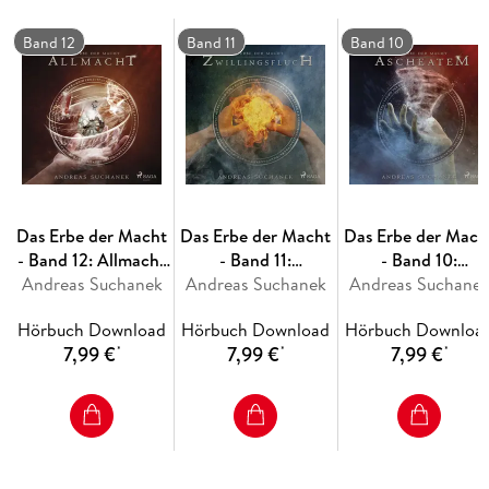
Das Böse holt zum großen Schlag aus, um den Wall endgültig
zu zerschmettern. Machtvolle Zauber, gefährliche Artefakte,
Band 12
Band 11
Band 10
uralte Katakomben und geheime Archive. Die Lichtkämpfer
und der Rat des Lichts Johanna von Orleans, Leonardo da
Vinci, und weitere Größen der Menschheitsgeschichte stellen
sich gegen das Böse. -
Das Erbe der Macht
Das Erbe der Macht
Das Erbe der Mach
- Band 12: Allmacht
- Band 11:
- Band 10:
Andreas Suchanek
(Urban Fantasy)
Andreas Suchanek
Zwillingsfluch
Ascheatem (Urba
Andreas Suchane
(Urban Fantasy)
Fantasy)
Hörbuch Download
Hörbuch Download
Hörbuch Downloa
7,99 €
7,99 €
7,99 €
*
*
*