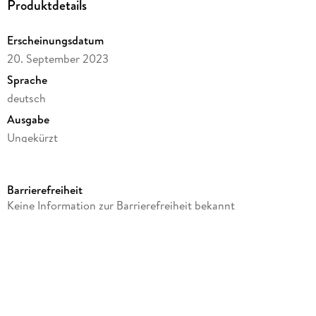
Produktdetails
Erscheinungsdatum
20. September 2023
Sprache
deutsch
Ausgabe
Ungekürzt
Dateigröße
2.306,39 MB
Barrierefreiheit
Laufzeit
Keine Information zur Barrierefreiheit bekannt
3155 Minuten
Altersempfehlung
ab 12 Jahre
Reihe
Das Erbe der Macht