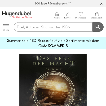
100 Tage Rückgaberecht***
Abholung in über 100 Filialen
Filiale
Konto
Merkzettel
Warenkorb
Hugendubel
Menu
Summer Sale:
13% Rabatt
auf viele Sortimente mit dem
12
mehr
Code
SOMMER13
erfahren