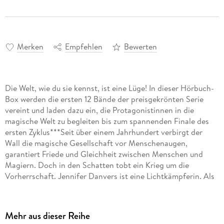
Merken
Empfehlen
Bewerten
Die Welt, wie du sie kennst, ist eine Lüge! In dieser Hörbuch-
Box werden die ersten 12 Bände der preisgekrönten Serie
vereint und laden dazu ein, die Protagonistinnen in die
magische Welt zu begleiten bis zum spannenden Finale des
ersten Zyklus***Seit über einem Jahrhundert verbirgt der
Wall die magische Gesellschaft vor Menschenaugen,
garantiert Friede und Gleichheit zwischen Menschen und
Magiern. Doch in den Schatten tobt ein Krieg um die
Vorherrschaft. Jennifer Danvers ist eine Lichtkämpferin. Als
ihr Freund und Kampfgefährte stirbt, erwacht mit Alexander
Kent ein neuer Erbe der Macht, der von ihr in die Welt der
Magie eingeführt werden muss. Keiner von beiden ahnt, dass
Mehr aus dieser Reihe
das Gleichgewicht der Kräfte außer Kontrolle geraten ist.