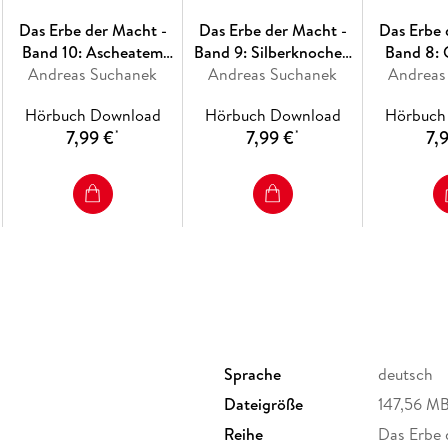
"Lern erst mal was Gescheites, Bub." Nein, da
Das Erbe der Macht -
Das Erbe der Macht -
Das Erbe 
nach seiner Geburt hörte, das kam später. Geb
Band 10: Ascheatem
Band 9: Silberknochen
Band 8:
Pfalz. Gemäß übereinstimmenden Aussagen div
Andreas Suchanek
(Urban Fantasy)
Andreas Suchanek
(Urban Fantasy)
Andreas
(Urban
immensen und andauernden Lautstärke, die er 
Umtausch angemahnt. "Mamma, können wir ihn
Hörbuch Download
Hörbuch Download
Hörbuch
nehmen?" Glücklicherweise galt hier: Vom Umt
7,99 €
7,99 €
7,
*
*
glückliche Kindheit und turbulente Jugend. Nat
verraten, das würde zum einen den Spannung
nichts mehr für seine Memoiren übrig . . .
Sprache
deutsch
Dateigröße
147,56 M
Reihe
Das Erbe 