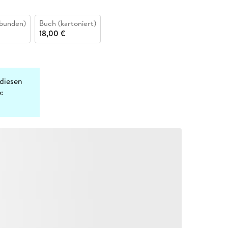
bunden)
Buch (kartoniert)
18,00 €
diesen
: