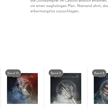
die Lichtkämpfer im Castillo endlich erfahren
sie einen waghalsigen Plan. Niemand ahnt, dass 
Steig jetzt ein! Nominiert für den Skoutz-Aw
Band 10
Band 9
Band 8
Machtvolle Zauber, gefährliche Artefakte, ur
Lichtkämpfer und der Rat des Lichts - Johann