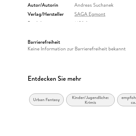
Autor/Autorin
Andreas Suchanek
Verlag/Hersteller
SAGA Egmont
Produktart
MP3 format
Audioinhalt
Hörbuch
Barrierefreiheit
Keine Information zur Barrierefreiheit bekannt
Entdecken Sie mehr
Kinder/Jugendliche:
empfohl
Urban Fantasy
Krimis
ca