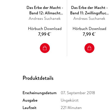
Das Erbe der Macht -
Das Erbe der Macht -
Band 12: Allmacht
Band 11: Zwillingsfluch
Andreas Suchanek
(Urban Fantasy)
Andreas Suchanek
(Urban Fantasy)
Hörbuch Download
Hörbuch Download
7,99 €
7,99 €
*
*
Produktdetails
Erscheinungsdatum
07. September 2018
Ausgabe
Ungekürzt
Laufzeit
221 Minuten