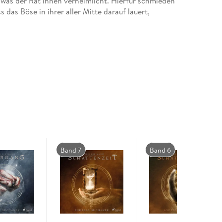
, was der Rat ihnen verheimlicht. Hierfür schmieden
das Böse in ihrer aller Mitte darauf lauert,
ard 2018 Silber- und Bronze-Gewinner beim
Band 7
Band 6
alte Katakomben und geheime Archive. Die
a von Orleans, Leonardo da Vinci, und weitere