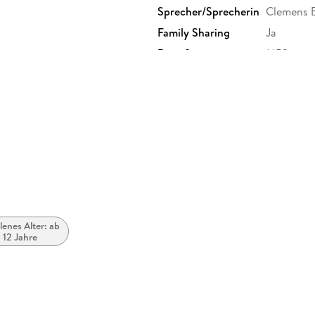
Sprecher/Sprecherin
Clemens 
Family Sharing
Ja
Dateiformat
MP3
GTIN
9788726
enes Alter: ab
. 12 Jahre