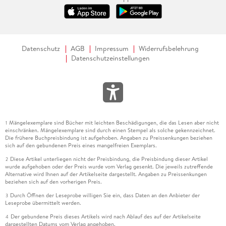
Datenschutz
AGB
Impressum
Widerrufsbelehrung
Datenschutzeinstellungen
Mängelexemplare sind Bücher mit leichten Beschädigungen, die das Lesen aber nicht
1
einschränken. Mängelexemplare sind durch einen Stempel als solche gekennzeichnet.
Die frühere Buchpreisbindung ist aufgehoben. Angaben zu Preissenkungen beziehen
sich auf den gebundenen Preis eines mangelfreien Exemplars.
Diese Artikel unterliegen nicht der Preisbindung, die Preisbindung dieser Artikel
2
wurde aufgehoben oder der Preis wurde vom Verlag gesenkt. Die jeweils zutreffende
Alternative wird Ihnen auf der Artikelseite dargestellt. Angaben zu Preissenkungen
beziehen sich auf den vorherigen Preis.
Durch Öffnen der Leseprobe willigen Sie ein, dass Daten an den Anbieter der
3
Leseprobe übermittelt werden.
Der gebundene Preis dieses Artikels wird nach Ablauf des auf der Artikelseite
4
dargestellten Datums vom Verlag angehoben.