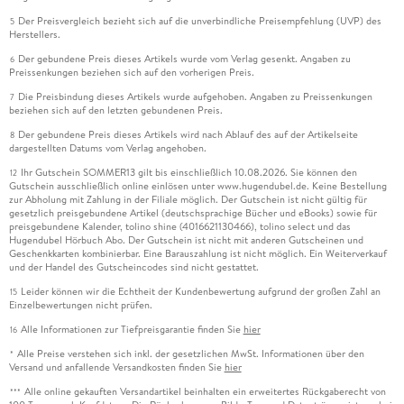
Der Preisvergleich bezieht sich auf die unverbindliche Preisempfehlung (UVP) des
5
Herstellers.
Der gebundene Preis dieses Artikels wurde vom Verlag gesenkt. Angaben zu
6
Preissenkungen beziehen sich auf den vorherigen Preis.
Die Preisbindung dieses Artikels wurde aufgehoben. Angaben zu Preissenkungen
7
beziehen sich auf den letzten gebundenen Preis.
Der gebundene Preis dieses Artikels wird nach Ablauf des auf der Artikelseite
8
dargestellten Datums vom Verlag angehoben.
Ihr Gutschein SOMMER13 gilt bis einschließlich 10.08.2026. Sie können den
12
Gutschein ausschließlich online einlösen unter www.hugendubel.de. Keine Bestellung
zur Abholung mit Zahlung in der Filiale möglich. Der Gutschein ist nicht gültig für
gesetzlich preisgebundene Artikel (deutschsprachige Bücher und eBooks) sowie für
preisgebundene Kalender, tolino shine (4016621130466), tolino select und das
Hugendubel Hörbuch Abo. Der Gutschein ist nicht mit anderen Gutscheinen und
Geschenkkarten kombinierbar. Eine Barauszahlung ist nicht möglich. Ein Weiterverkauf
und der Handel des Gutscheincodes sind nicht gestattet.
Leider können wir die Echtheit der Kundenbewertung aufgrund der großen Zahl an
15
Einzelbewertungen nicht prüfen.
Alle Informationen zur Tiefpreisgarantie finden Sie
hier
16
Alle Preise verstehen sich inkl. der gesetzlichen MwSt. Informationen über den
*
Versand und anfallende Versandkosten finden Sie
hier
Alle online gekauften Versandartikel beinhalten ein erweitertes Rückgaberecht von
***