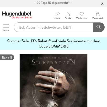
Abholung in über 100 Filialen
Filiale
Konto
Merkzettel
Warenkorb
Hugendubel
Menu
Summer Sale:
13% Rabatt
auf viele Sortimente mit dem
12
mehr
Code
SOMMER13
erfahren
Band 5