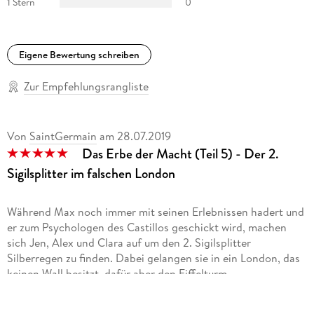
1 Stern
0
Eigene Bewertung schreiben
Zur Empfehlungsrangliste
Von
SaintGermain
am
28.07.2019
Das Erbe der Macht (Teil 5) - Der 2.
Sigilsplitter im falschen London
Während Max noch immer mit seinen Erlebnissen hadert und
er zum Psychologen des Castillos geschickt wird, machen
sich Jen, Alex und Clara auf um den 2. Sigilsplitter
Silberregen zu finden. Dabei gelangen sie in ein London, das
keinen Wall besitzt, dafür aber den Eiffelturm.
Das Cover des (Hör-) Buchs ist einfach wieder brillant. Es