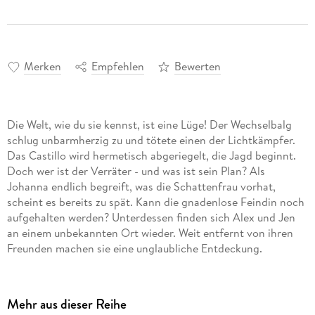
Merken
Empfehlen
Bewerten
Die Welt, wie du sie kennst, ist eine Lüge! Der Wechselbalg
schlug unbarmherzig zu und tötete einen der Lichtkämpfer.
Das Castillo wird hermetisch abgeriegelt, die Jagd beginnt.
Doch wer ist der Verräter - und was ist sein Plan? Als
Johanna endlich begreift, was die Schattenfrau vorhat,
scheint es bereits zu spät. Kann die gnadenlose Feindin noch
aufgehalten werden? Unterdessen finden sich Alex und Jen
an einem unbekannten Ort wieder. Weit entfernt von ihren
Freunden machen sie eine unglaubliche Entdeckung.
Machtvolle Zauber, gefährliche Artefakte, uralte Katakomben
und geheime Archive. Die Lichtkämpfer und der Rat des
Lichts - Johanna von Orleans, Leonardo da Vinci, und weitere
Mehr aus dieser Reihe
Größen der Menschheitsgeschichte - stellen sich gegen das