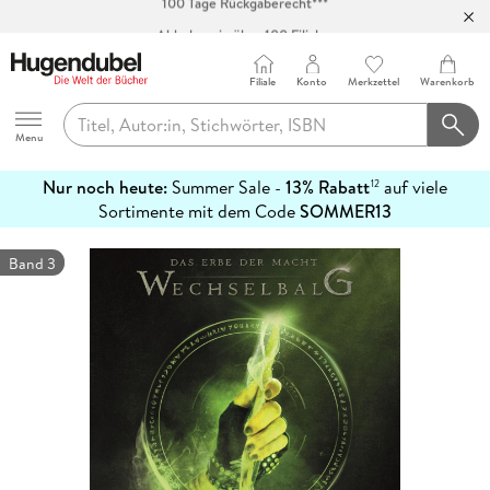
Abholung in über 100 Filialen
Filiale
Konto
Merkzettel
Warenkorb
Hugendubel
Menu
Nur noch heute:
Summer Sale -
13% Rabatt
auf viele
12
mehr
Sortimente mit dem Code
SOMMER13
erfahren
Band 3