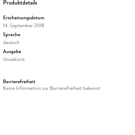
Produktdetails
Erscheinungsdatum
14. September 2018
Sprache
deutsch
Ausgabe
Ungekürzt
Dateigröße
156,43 MB
Barrierefreiheit
Laufzeit
Keine Information zur Barrierefreiheit bekannt
231 Minuten
Reihe
Das Erbe der Macht, 3
Autor/Autorin
Andreas Suchanek