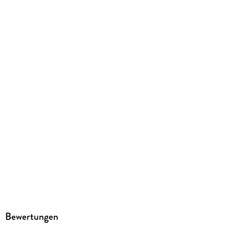
Michael Wilhelm
Verlag/Hersteller
Soundriver
Family Sharing
Ja
Produktart
MP3 format
Dateiformat
MP3
Audioinhalt
Hörbuch
GTIN
4066004650487
Bewertungen