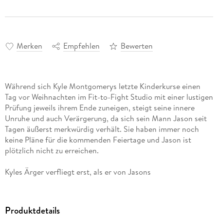
Merken
Empfehlen
Bewerten
Während sich Kyle Montgomerys letzte Kinderkurse einen
Tag vor Weihnachten im Fit-to-Fight Studio mit einer lustigen
Prüfung jeweils ihrem Ende zuneigen, steigt seine innere
Unruhe und auch Verärgerung, da sich sein Mann Jason seit
Tagen äußerst merkwürdig verhält. Sie haben immer noch
keine Pläne für die kommenden Feiertage und Jason ist
Kyles Ärger verfliegt erst, als er von Jasons
Überraschungsplänen erfährt, die Feiertage in ihrem
Feriendomizil in Big Sur zu verbringen. Obwohl sie vereinbart
haben, sich nichts zu schenken, erfüllt Jason dort Kyle einen
Produktdetails