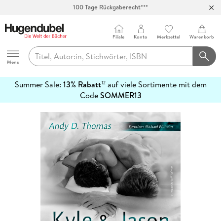
100 Tage Rückgaberecht***
Abholung in über 100 Filialen
Filiale
Konto
Merkzettel
Warenkorb
Hugendubel
Menu
Summer Sale:
13% Rabatt
auf viele Sortimente mit dem
12
mehr
Code
SOMMER13
erfahren