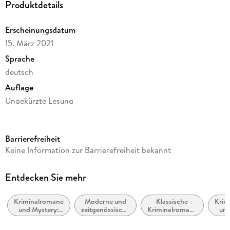
Produktdetails
Erscheinungsdatum
15. März 2021
Sprache
deutsch
Auflage
Ungekürzte Lesung
Ausgabe
Ungekürzt
Barrierefreiheit
Dateigröße
Keine Information zur Barrierefreiheit bekannt
490,38 MB
Laufzeit
Entdecken Sie mehr
646 Minuten
Kriminalromane
Moderne und
Klassische
Krim
Reihe
und Mystery:
zeitgenössische
Kriminalromane
und
Boisen & Nyborg ermitteln, 3
Polizeiarbeit &
Belletristik:
und Mystery
Cos
Forensik
allgemein und