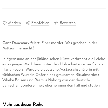
Merken
Empfehlen
Bewerten
Ganz Dänemark feiert. Einer mordet. Was geschah in der
Mittsommernacht?
In Egernsund an der jütländischen Küste verbrennt die Leiche
eines jungen Mädchens unter den Holzscheiten eines Sankt-
Hans-Feuers. Wurde die deutsche Austauschschülerin mit
türkischen Wurzeln Opfer eines grausamen Ritualmordes?
Vibeke Boisen und Rasmus Nyborg von der deutsch-
dänischen Sondereinheit übernehmen den Fall und stoßen
auf eine Mauer des Schweigens. Die Bewohner der
beschaulichen dänischen Küstenstadt sind sich einig: Der
Täter kommt von außerhalb. Als eine Spur zu den Betreibern
Mehr aus dieser Reihe
der örtlichen Ziegelei führt, beginnt der Zusammenhalt der