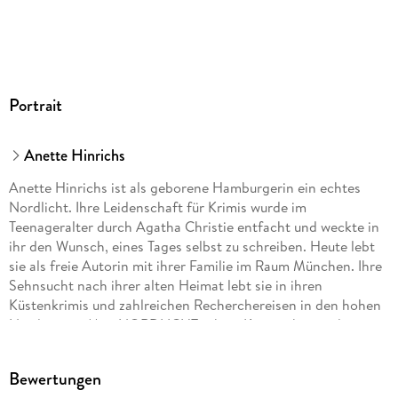
Portrait
Anette Hinrichs
Anette Hinrichs ist als geborene Hamburgerin ein echtes
Nordlicht. Ihre Leidenschaft für Krimis wurde im
Teenageralter durch Agatha Christie entfacht und weckte in
ihr den Wunsch, eines Tages selbst zu schreiben. Heute lebt
sie als freie Autorin mit ihrer Familie im Raum München. Ihre
Sehnsucht nach ihrer alten Heimat lebt sie in ihren
Küstenkrimis und zahlreichen Recherchereisen in den hohen
Norden aus. Mit »NORDLICHT«, ihrer Krimireihe um das
deutsch-dänische Ermittlerteam Vibeke Boisen und Rasmus
Nyborg, begeistert Anette Hinrichs ihre Leserinnen und
Bewertungen
Leser und steht regelmäßig auf der Bestsellerliste.