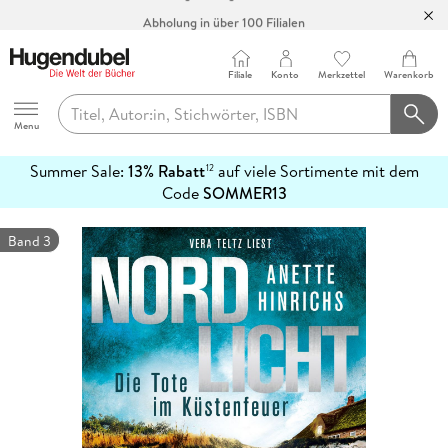
Abholung in über 100 Filialen
Filiale
Konto
Merkzettel
Warenkorb
Hugendubel
Menu
Summer Sale:
13% Rabatt
auf viele Sortimente mit dem
12
mehr
Code
SOMMER13
erfahren
Band 3