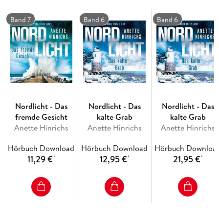
eingeschworenen Gemeinschaft zu bröckeln . . .
Band 7
Band 6
Band 6
Ungekürzte Lesung mit Vera Teltz
ca. 10h 46min
Nordlicht - Das
Nordlicht - Das
Nordlicht - Das
fremde Gesicht
kalte Grab
kalte Grab
Anette Hinrichs
Anette Hinrichs
Anette Hinrichs
Hörbuch Download
Hörbuch Download
Hörbuch Downloa
11,29 €
12,95 €
21,95 €
*
*
*