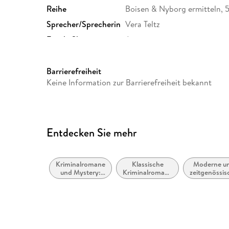
Reihe
Boisen & Nyborg ermitteln, 
Sprecher/Sprecherin
Vera Teltz
Family Sharing
Ja
Dateiformat
MP3
GTIN
9783837164107
Barrierefreiheit
Keine Information zur Barrierefreiheit bekannt
Entdecken Sie mehr
Kriminalromane
Klassische
Moderne u
und Mystery:
Kriminalromane
zeitgenössis
Polizeiarbeit &
und Mystery
Belletristik
Forensik
allgemein u
literarisc