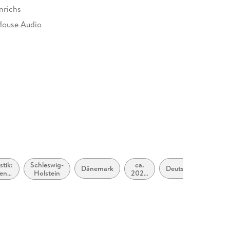
nrichs
ouse Audio
at
stik:
Schleswig-
ca.
Dänemark
Deutsch
en,
Holstein
2020
fe,
bis
ve:
ca.
,
2029
er,
ust