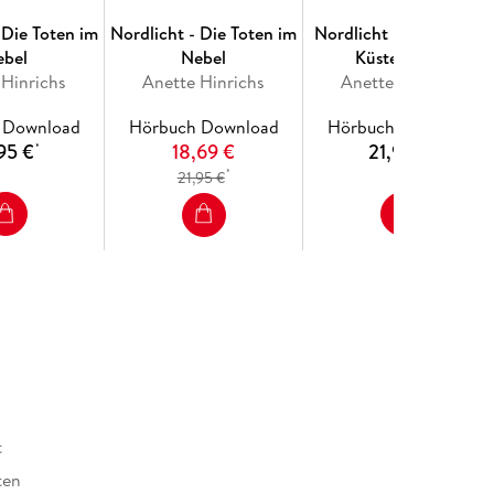
 Die Toten im
Nordlicht - Die Toten im
Nordlicht - Die Tote im
ebel
Nebel
Küstenfeuer
 Hinrichs
Anette Hinrichs
Anette Hinrichs
 Download
Hörbuch Download
Hörbuch Download
95 €
18,69 €
21,95 €
*
*
*
21,95 €
t
ten