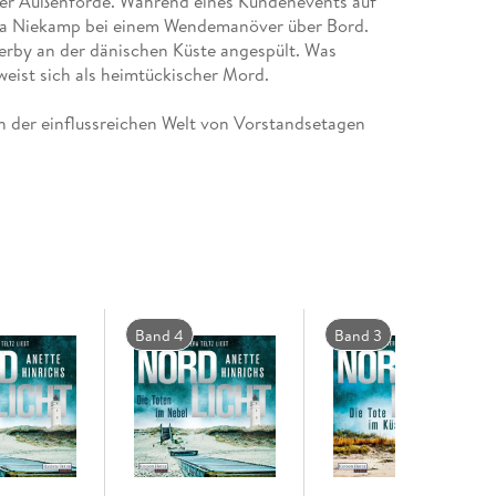
ger Außenförde. Während eines Kundenevents auf
skia Niekamp bei einem Wendemanöver über Bord.
erby an der dänischen Küste angespült. Was
rweist sich als heimtückischer Mord.
 der einflussreichen Welt von Vorstandsetagen
uf eine Verbindung zu einem alten, ungelösten Fall
 auf die Spur
Band 4
Band 3