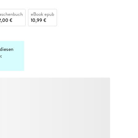
aschenbuch
eBook epub
2,00 €
10,99 €
diesen
: