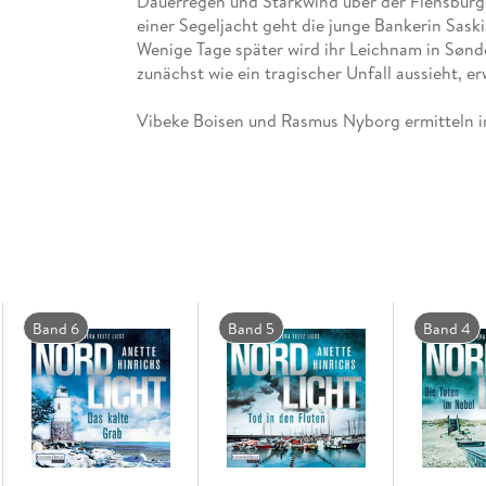
Dauerregen und Starkwind über der Flensbur
einer Segeljacht geht die junge Bankerin Sa
Wenige Tage später wird ihr Leichnam in Sønd
zunächst wie ein tragischer Unfall aussieht, e
Vibeke Boisen und Rasmus Nyborg ermitteln in
und gut betuchten Kunden. Doch erst als sie a
stoßen, kommen sie den wahren Hintergründen
Ungekürzte Lesung mit Vera Teltz
10h 53min
Band 6
Band 5
Band 4