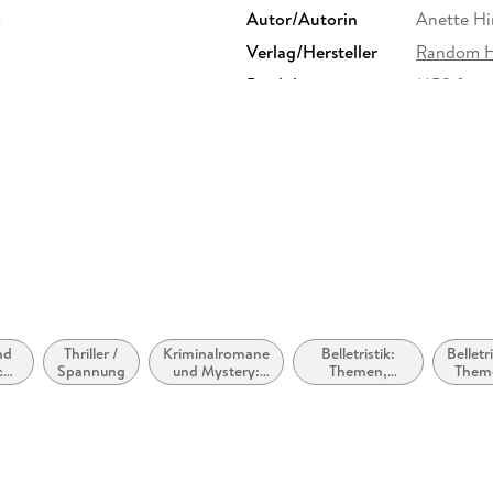
5
Autor/Autorin
Anette Hi
Verlag/Hersteller
Random H
Produktart
MP3 form
Audioinhalt
Hörbuch
nd
Thriller /
Kriminalromane
Belletristik:
Belletri
che
Spannung
und Mystery:
Themen,
Them
:
weibliche
Stoffe, Motive:
Stof
nd
Ermittler
Regionalroman
Moti
h
Tod
Trau
Verl