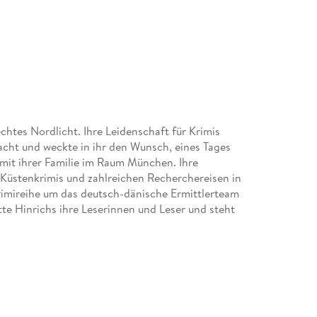
chtes Nordlicht. Ihre Leidenschaft für Krimis
acht und weckte in ihr den Wunsch, eines Tages
n mit ihrer Familie im Raum München. Ihre
n Küstenkrimis und zahlreichen Recherchereisen in
imireihe um das deutsch-dänische Ermittlerteam
e Hinrichs ihre Leserinnen und Leser und steht