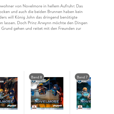
wohner von Novelmore in hellem Aufruhr: Das
trocken und auch die beiden Brunnen haben kein
ers will König John das dringend benötigte
en lassen. Doch Prinz Arwynn möchte den Dingen
 Grund gehen und reitet mit den Freunden zur
Abenteuer: Dario entdeckt das Geheimnis einer
eren Verhältnis zu Wölfen auf die Spur und
Anführer der verfeindeten Burnham Raiders und
Band 8
Band 7