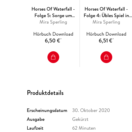
Horses Of Waterfall -
Horses Of Waterfall -
Folge 5: Sorge um
Folge 4: Übles Spiel in
Mira Sperling
Lioness
der Horse Academy
Mira Sperling
Hörbuch Download
Hörbuch Download
6,50 €
6,51 €
*
*
Produktdetails
Erscheinungsdatum
30. Oktober 2020
Ausgabe
Gekürzt
Laufzeit
62 Minuten