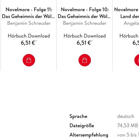
Novelmore - Folge 11:
Novelmore - Folge 10:
Novelmore 
Das Geheimnis der Wölfe
Das Geheimnis der Wölfe
Land de
Benjamin Schreuder
- Teil 2
Benjamin Schreuder
- Teil 1
Angela
Ra
Hörbuch Download
Hörbuch Download
Hörbuch
6,51 €
6,51 €
6,
*
*
Sprache
deutsch
Dateigröße
74,53 MB
Altersempfehlung
von 5 bis 