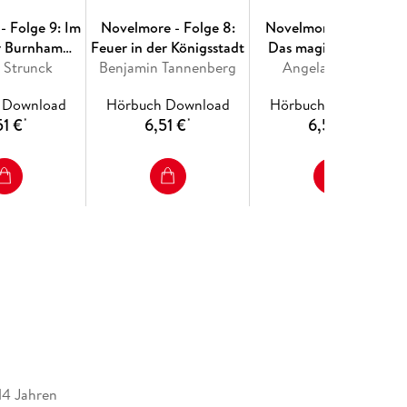
- Folge 9: Im
Novelmore - Folge 8:
Novelmore - Folge 7:
r Burnham
Feuer in der Königsstadt
Das magische Schilf
 Strunck
iders
Benjamin Tannenberg
Angela Strunck
 Download
Hörbuch Download
Hörbuch Download
51 €
6,51 €
6,51 €
*
*
*
14 Jahren