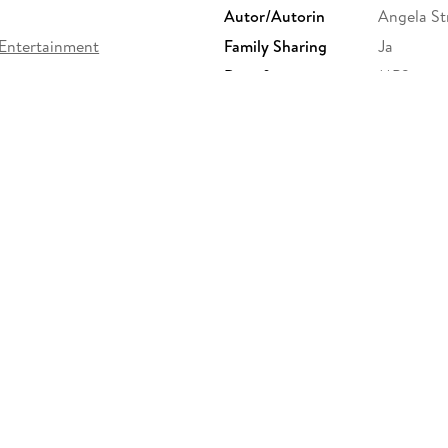
Autor/Autorin
Angela St
Entertainment
Family Sharing
Ja
Dateiformat
MP3
GTIN
40640667