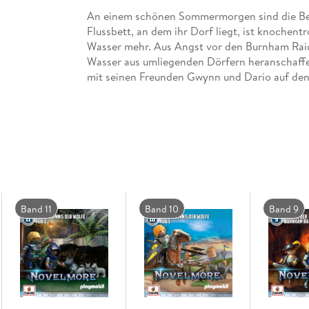
An einem schönen Sommermorgen sind die Be
Flussbett, an dem ihr Dorf liegt, ist knochen
Wasser mehr. Aus Angst vor den Burnham Raid
Wasser aus umliegenden Dörfern heranschaff
mit seinen Freunden Gwynn und Dario auf den
Quelle des Flusses. Es wird eine Reise voller 
versteckten Höhle, Gwynn kommt ihrem besond
Arwynn steht Bayron Burnham gegenüber dem 
ärgsten Widersacher seines Vaters
Band 11
Band 10
Band 9