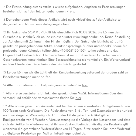
Die Preisbindung dieses Artikels wurde aufgehoben. Angaben zu Preissenkungen
7
beziehen sich auf den letzten gebundenen Preis.
Der gebundene Preis dieses Artikels wird nach Ablauf des auf der Artikelseite
8
dargestellten Datums vom Verlag angehoben.
Ihr Gutschein SOMMER13 gilt bis einschließlich 10.08.2026. Sie können den
12
Gutschein ausschließlich online einlösen unter www.hugendubel.de. Keine Bestellung
zur Abholung mit Zahlung in der Filiale möglich. Der Gutschein ist nicht gültig für
gesetzlich preisgebundene Artikel (deutschsprachige Bücher und eBooks) sowie für
preisgebundene Kalender, tolino shine (4016621130466), tolino select und das
Hugendubel Hörbuch Abo. Der Gutschein ist nicht mit anderen Gutscheinen und
Geschenkkarten kombinierbar. Eine Barauszahlung ist nicht möglich. Ein Weiterverkauf
und der Handel des Gutscheincodes sind nicht gestattet.
Leider können wir die Echtheit der Kundenbewertung aufgrund der großen Zahl an
15
Einzelbewertungen nicht prüfen.
Alle Informationen zur Tiefpreisgarantie finden Sie
hier
16
Alle Preise verstehen sich inkl. der gesetzlichen MwSt. Informationen über den
*
Versand und anfallende Versandkosten finden Sie
hier
Alle online gekauften Versandartikel beinhalten ein erweitertes Rückgaberecht von
***
100 Tagen nach Kaufdatum. Die Rücknahme von Bild-, Ton- und Datenträgern ist nur bei
noch versiegelter Ware möglich. Für in der Filiale gekaufte Artikel gilt ein
Rückgaberecht von 4 Wochen. Voraussetzung ist die Vorlage des Kassenbons und dass
sich der Artikel in wiederverkaufsfähigem Zustand befindet. Für digitale Produkte gilt
weiterhin die gesetzliche Widerrufsfrist von 14 Tagen. Bitte senden Sie Ihren Widerruf
zu digitalen Produkten per Mail an info@hugendubel.de.