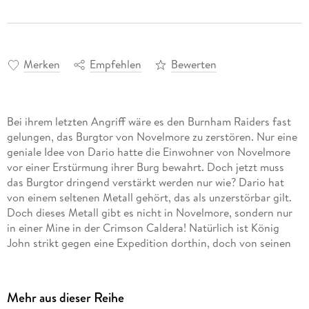
Merken
Empfehlen
Bewerten
Bei ihrem letzten Angriff wäre es den Burnham Raiders fast
gelungen, das Burgtor von Novelmore zu zerstören. Nur eine
geniale Idee von Dario hatte die Einwohner von Novelmore
vor einer Erstürmung ihrer Burg bewahrt. Doch jetzt muss
das Burgtor dringend verstärkt werden nur wie? Dario hat
von einem seltenen Metall gehört, das als unzerstörbar gilt.
Doch dieses Metall gibt es nicht in Novelmore, sondern nur
in einer Mine in der Crimson Caldera! Natürlich ist König
John strikt gegen eine Expedition dorthin, doch von seinen
Bedenken haben sich Arwynn, Gwynn und Dario noch nie
aufhalten lassen. Also starten die drei Freunde zu einem
neuen Abenteuer ins Land der Feinde und machen dort eine
Mehr aus dieser Reihe
sehr gefährliche Entdeckung. . .