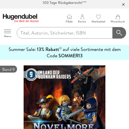
Abholung in über 100 Filialen
Filiale
Konto
Merkzettel
Warenkorb
Hugendubel
Menu
Summer Sale:
13% Rabatt
auf viele Sortimente mit dem
12
mehr
Code
SOMMER13
erfahren
Band 9