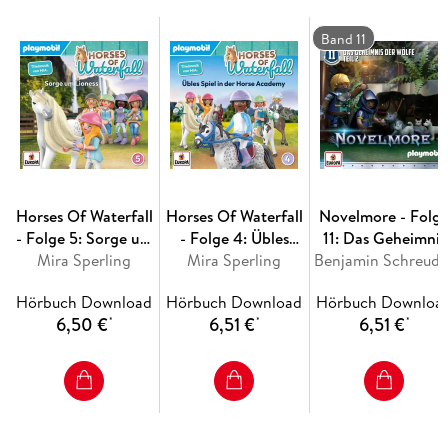
Band 11
Horses Of Waterfall
Horses Of Waterfall
Novelmore - Folg
- Folge 5: Sorge um
- Folge 4: Übles
11: Das Geheimnis
Mira Sperling
Lioness
Spiel in der Horse
Mira Sperling
Benjamin Schreude
der Wölfe - Teil 2
Academy
Hörbuch Download
Hörbuch Download
Hörbuch Downloa
6,50 €
6,51 €
6,51 €
*
*
*