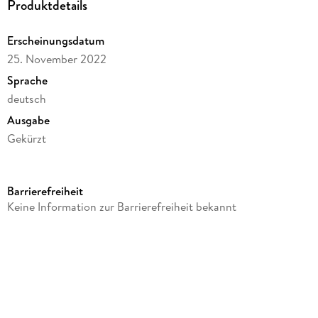
Produktdetails
Erscheinungsdatum
25. November 2022
Sprache
deutsch
Ausgabe
Gekürzt
Dateigröße
73,40 MB
Barrierefreiheit
Laufzeit
Keine Information zur Barrierefreiheit bekannt
64 Minuten
Altersempfehlung
von 5 bis 14 Jahren
Reihe
PLAYMOBIL Hörspiele, 9