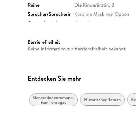
Reihe
Die Kinderärztin, 3
Sprecher/Sprecherin
Karoline Mask von Oppen
Originalsprache
deutsch
Produktart
MP3 format
Audioinhalt
Hörbuch
Barrierefreiheit
Keine Information zur Barrierefreiheit bekannt
Entdecken Sie mehr
Generationenromane,
Historischer Roman
Be
Familiensagas