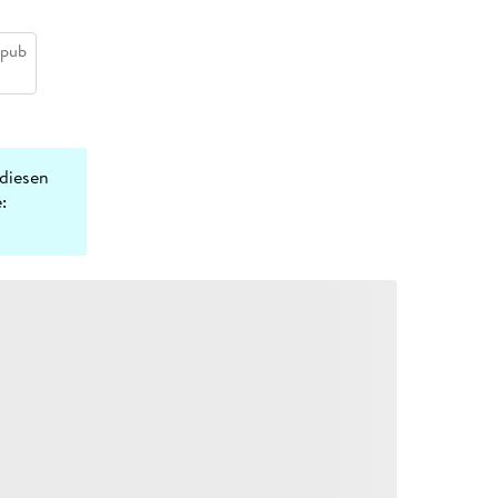
epub
diesen
: