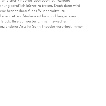
ilian bisher kinderlos geblieben ist. Marlene
planung beruflich kürzer zu treten. Doch dann wird
lene brennt darauf, das Wundermittel zu
eben retten. Marlene ist hin- und hergerissen
m Glück. Ihre Schwester Emma, inzwischen
anz anderer Art: Ihr Sohn Theodor verbringt immer
kalisieren. Theodor droht ihr zu entgleiten, doch
d gegen die neuen politischen Kräfte zu kämpfen.
ern Marlene und Emma und die »Kinderklinik
n von Karoline Mask von Oppen.