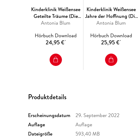
Kinderklinik Weißensee
Kinderklinik Weißensee
Geteilte Träume (Die
Jahre der Hoffnung (Die
Kinderärztin 4)
Antonia Blum
Kinderärztin 2)
Antonia Blum
Hörbuch Download
Hörbuch Download
24,95 €
25,95 €
*
*
Produktdetails
Erscheinungsdatum
29. September 2022
Auflage
Auflage
Dateigröße
593,40 MB