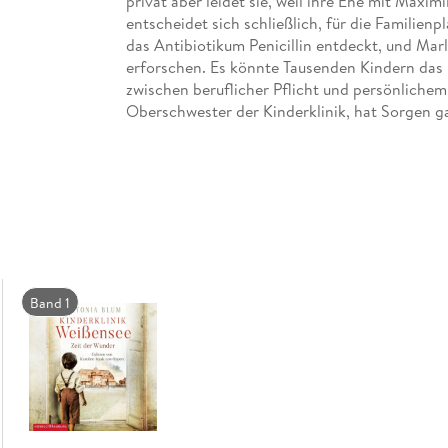
privat aber leidet sie, weil ihre Ehe mit Maxim
entscheidet sich schließlich, für die Familien
das Antibiotikum Penicillin entdeckt, und Mar
erforschen. Es könnte Tausenden Kindern das L
zwischen beruflicher Pflicht und persönliche
Oberschwester der Kinderklinik, hat Sorgen g
mehr Zeit mit Freunden, die sich politisch radi
Emma ist fest entschlossen, um ihren Sohn un
Der dritte historische Roman um die Schwest
Weißensee« einfühlsam und mitreißend gelese
Band 1