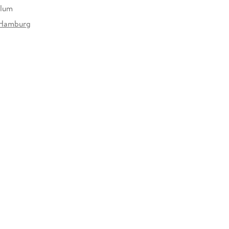
Blum
Hamburg
31198