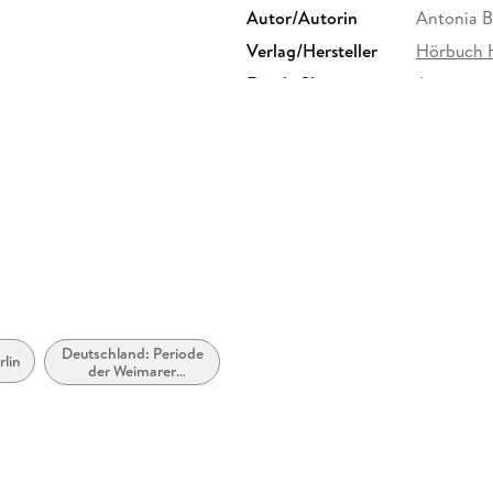
Autor/Autorin
Antonia 
Verlag/Hersteller
Hörbuch 
Family Sharing
Ja
Dateiformat
MP3
GTIN
97838449
Deutschland: Periode
rlin
der Weimarer
Republik (1918 bis
1933)