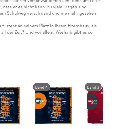
it sechs Jahren verschwundenen Leni Benz um Hilfe
, dass er es nicht kann. Zu viele Fragen sind
f dem Schulweg verschwand und nie mehr gesehen
f, steht an seinem Platz in ihrem Elternhaus, als
all der Zeit? Und vor allem: Weshalb gibt es so
ibt sich auf die Spur des Täters . . .
Band 4
Band 3