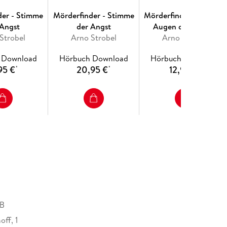
der - Stimme
Mörderfinder - Stimme
Mörderfinder - Mit den
 Angst
der Angst
Augen des Opfers
Strobel
Arno Strobel
Arno Strobel
 Download
Hörbuch Download
Hörbuch Download
95 €
20,95 €
12,95 €
*
*
*
MB
ff, 1