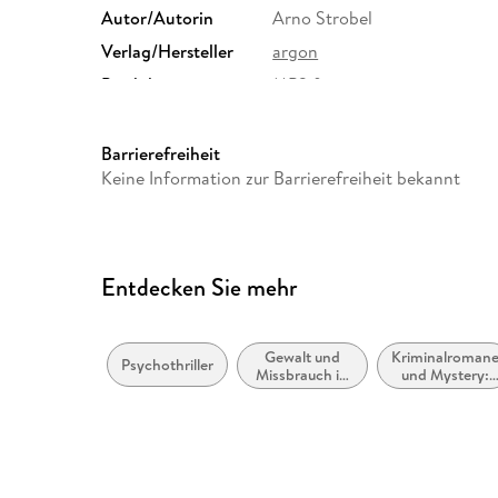
Autor/Autorin
Arno Strobel
Verlag/Hersteller
argon
Produktart
MP3 format
Audioinhalt
Hörbuch
Barrierefreiheit
Keine Information zur Barrierefreiheit bekannt
Entdecken Sie mehr
Gewalt und
Kriminalroman
Psychothriller
Missbrauch in
und Mystery:
der
Polizeiarbeit &
Gesellschaft
Forensik