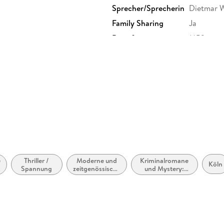
Sprecher/Sprecherin
Dietmar 
Family Sharing
Ja
Dateiformat
MP3
GTIN
9783732
e
Thriller /
Moderne und
Kriminalromane
Köln
Spannung
zeitgenössische
und Mystery:
Belletristik:
Privatdetektiv /
allgemein und
Amateurdetektive
literarisch