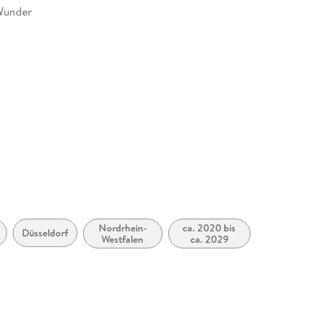
Wunder
455386
Nordrhein-
ca. 2020 bis
Düsseldorf
Westfalen
ca. 2029