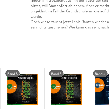
finden ihn trotzdem. Als ihn der Vater der se
bittet, will Max sofort ablehnen. Aber er merkt
ungeklärt im Fall der Grundschülerin, die au
wurde.
Doch wieso taucht jetzt Lenis Ranzen wieder au
sei nichts geschehen? Wie kann das sein, nach 
viele Parallelen zu einem aktuellen Fall? Max beg
Band 5
Band 5
Band 4