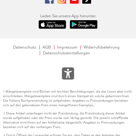
Laden Sie unsere App herunter.
Datenschutz
AGB
Impressum
Widerrufsbelehrung
Datenschutzeinstellungen
Mängelexemplare sind Bücher mit leichten Beschädigungen, die das Lesen aber nicht
1
einschränken. Mängelexemplare sind durch einen Stempel als solche gekennzeichnet.
Die frühere Buchpreisbindung ist aufgehoben. Angaben zu Preissenkungen beziehen
sich auf den gebundenen Preis eines mangelfreien Exemplars.
Diese Artikel unterliegen nicht der Preisbindung, die Preisbindung dieser Artikel
2
wurde aufgehoben oder der Preis wurde vom Verlag gesenkt. Die jeweils zutreffende
Alternative wird Ihnen auf der Artikelseite dargestellt. Angaben zu Preissenkungen
beziehen sich auf den vorherigen Preis.
Durch Öffnen der Leseprobe willigen Sie ein, dass Daten an den Anbieter der
3