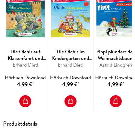
Die Olchis auf
Die Olchis im
Pippi plündert de
Klassenfahrt und
Kindergarten und
Weihnachtsbaum
andere Geschichten
Erhard Dietl
zwei weitere
Erhard Dietl
und eine weitere
Astrid Lindgren
Geschichten
Geschichte
Hörbuch Download
Hörbuch Download
Hörbuch Downloa
4,99 €
4,99 €
4,99 €
*
*
*
Produktdetails