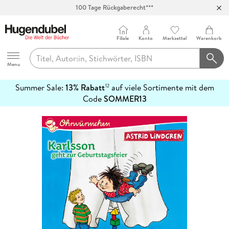
Abholung in über 100 Filialen
Filiale
Konto
Merkzettel
Warenkorb
Hugendubel
Menu
Summer Sale:
13% Rabatt
auf viele Sortimente mit dem
12
mehr
Code
SOMMER13
erfahren