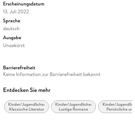
Erscheinungsdatum
13. Juli 2022
Sprache
deutsch
Ausgabe
Ungekürzt
Dateigröße
26,67 MB
Barrierefreiheit
Laufzeit
Keine Information zur Barrierefreiheit bekannt
27 Minuten
Altersempfehlung
Entdecken Sie mehr
von 4 bis 6 Jahren
Kinder/Jugendliche:
Kinder/Jugendliche:
Kinder/Jugendlic
Reihe
Klassische Literatur
Lustige Romane
Persönliche un
Ohrwürmchen
soziale Themen
Selbstwahrnehm
Autor/Autorin
und
Selbstwertgefüh
Astrid Lindgren