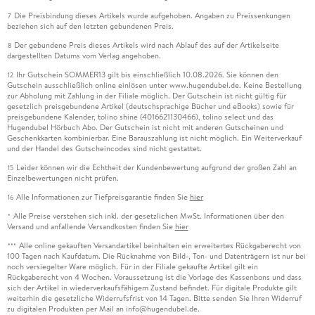
Die Preisbindung dieses Artikels wurde aufgehoben. Angaben zu Preissenkungen
7
beziehen sich auf den letzten gebundenen Preis.
Der gebundene Preis dieses Artikels wird nach Ablauf des auf der Artikelseite
8
dargestellten Datums vom Verlag angehoben.
Ihr Gutschein SOMMER13 gilt bis einschließlich 10.08.2026. Sie können den
12
Gutschein ausschließlich online einlösen unter www.hugendubel.de. Keine Bestellung
zur Abholung mit Zahlung in der Filiale möglich. Der Gutschein ist nicht gültig für
gesetzlich preisgebundene Artikel (deutschsprachige Bücher und eBooks) sowie für
preisgebundene Kalender, tolino shine (4016621130466), tolino select und das
Hugendubel Hörbuch Abo. Der Gutschein ist nicht mit anderen Gutscheinen und
Geschenkkarten kombinierbar. Eine Barauszahlung ist nicht möglich. Ein Weiterverkauf
und der Handel des Gutscheincodes sind nicht gestattet.
Leider können wir die Echtheit der Kundenbewertung aufgrund der großen Zahl an
15
Einzelbewertungen nicht prüfen.
Alle Informationen zur Tiefpreisgarantie finden Sie
hier
16
Alle Preise verstehen sich inkl. der gesetzlichen MwSt. Informationen über den
*
Versand und anfallende Versandkosten finden Sie
hier
Alle online gekauften Versandartikel beinhalten ein erweitertes Rückgaberecht von
***
100 Tagen nach Kaufdatum. Die Rücknahme von Bild-, Ton- und Datenträgern ist nur bei
noch versiegelter Ware möglich. Für in der Filiale gekaufte Artikel gilt ein
Rückgaberecht von 4 Wochen. Voraussetzung ist die Vorlage des Kassenbons und dass
sich der Artikel in wiederverkaufsfähigem Zustand befindet. Für digitale Produkte gilt
weiterhin die gesetzliche Widerrufsfrist von 14 Tagen. Bitte senden Sie Ihren Widerruf
zu digitalen Produkten per Mail an info@hugendubel.de.