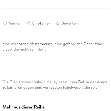
Merken
Empfehlen
Bewerten
Eine verbotene Abstammung. Eine gefährliche Gabe. Eine
Die Gladiatorenschülerin Hailey hat nur ein Ziel: in der Arena
zu kämpfen gegen jene verhassten Fabelwesen, die seit
langem die halbe Welt kontrollieren. Doch ein Bluttest
verändert alles. Hailey trägt das Omega-Gen, das nur die
mystischen Wesen besitzen. Sie ist halb Mensch, halb Sylphe.
Mehr aus dieser Reihe