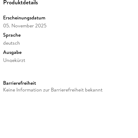
Produktdetails
Erscheinungsdatum
05. November 2025
Sprache
deutsch
Ausgabe
Ungekürzt
Dateigröße
375,77 MB
Barrierefreiheit
Laufzeit
Keine Information zur Barrierefreiheit bekannt
555 Minuten
Reihe
Das Omega-Gen, 1
Autor/Autorin
Ava Cooper