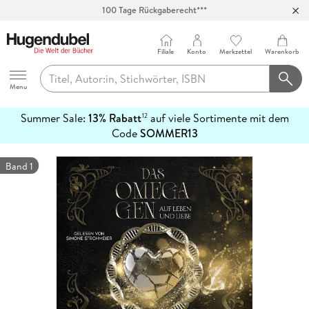
100 Tage Rückgaberecht***
Abholung in über 100 Filialen
Filiale
Konto
Merkzettel
Warenkorb
Hugendubel
Menu
Summer Sale:
13% Rabatt
auf viele Sortimente mit dem
12
mehr
Code
SOMMER13
erfahren
Band 1