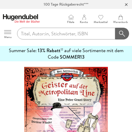
Abholung in über 100 Filialen
Filiale
Konto
Merkzettel
Warenkorb
Hugendubel
Menu
Summer Sale:
13% Rabatt
auf viele Sortimente mit dem
12
mehr
Code
SOMMER13
erfahren