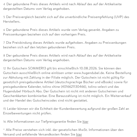
Der gebundene Preis dieses Artikels wird nach Ablauf des auf der Artikelseite
4
dargestellten Datums vom Verlag angehoben.
Der Preisvergleich bezieht sich auf die unverbindliche Preisempfehlung (UVP) des
5
Herstellers.
Der gebundene Preis dieses Artikels wurde vom Verlag gesenkt. Angaben zu
6
Preissenkungen beziehen sich auf den vorherigen Preis.
Die Preisbindung dieses Artikels wurde aufgehoben. Angaben zu Preissenkungen
7
beziehen sich auf den letzten gebundenen Preis.
Der gebundene Preis dieses Artikels wird nach Ablauf des auf der Artikelseite
8
dargestellten Datums vom Verlag angehoben.
Ihr Gutschein SOMMER13 gilt bis einschließlich 10.08.2026. Sie können den
12
Gutschein ausschließlich online einlösen unter www.hugendubel.de. Keine Bestellung
zur Abholung mit Zahlung in der Filiale möglich. Der Gutschein ist nicht gültig für
gesetzlich preisgebundene Artikel (deutschsprachige Bücher und eBooks) sowie für
preisgebundene Kalender, tolino shine (4016621130466), tolino select und das
Hugendubel Hörbuch Abo. Der Gutschein ist nicht mit anderen Gutscheinen und
Geschenkkarten kombinierbar. Eine Barauszahlung ist nicht möglich. Ein Weiterverkauf
und der Handel des Gutscheincodes sind nicht gestattet.
Leider können wir die Echtheit der Kundenbewertung aufgrund der großen Zahl an
15
Einzelbewertungen nicht prüfen.
Alle Informationen zur Tiefpreisgarantie finden Sie
hier
16
Alle Preise verstehen sich inkl. der gesetzlichen MwSt. Informationen über den
*
Versand und anfallende Versandkosten finden Sie
hier