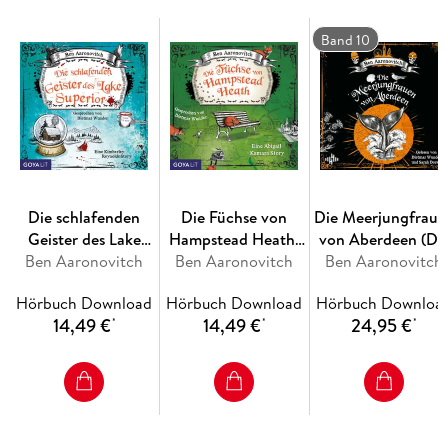
Ungekürzte Lesung.
Band 10
Die schlafenden
Die Füchse von
Die Meerjungfraue
Geister des Lake
Hampstead Heath.
von Aberdeen (Di
Ben Aaronovitch
Superior
Ben Aaronovitch
Eine Abigail-
Flüsse-von-London
Ben Aaronovitch
(Ungekürzt)
Kamara-Story
Reihe (Peter Grant
Hörbuch Download
Hörbuch Download
Hörbuch Downloa
10)
14,49 €
14,49 €
24,95 €
*
*
*