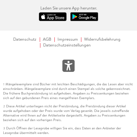
Laden Sie unsere App herunter.
Datenschutz
AGB
Impressum
Widerrufsbelehrung
Datenschutzeinstellungen
Mängelexemplare sind Bücher mit leichten Beschädigungen, die das Lesen aber nicht
1
einschränken. Mängelexemplare sind durch einen Stempel als solche gekennzeichnet.
Die frühere Buchpreisbindung ist aufgehoben. Angaben zu Preissenkungen beziehen
sich auf den gebundenen Preis eines mangelfreien Exemplars.
Diese Artikel unterliegen nicht der Preisbindung, die Preisbindung dieser Artikel
2
wurde aufgehoben oder der Preis wurde vom Verlag gesenkt. Die jeweils zutreffende
Alternative wird Ihnen auf der Artikelseite dargestellt. Angaben zu Preissenkungen
beziehen sich auf den vorherigen Preis.
Durch Öffnen der Leseprobe willigen Sie ein, dass Daten an den Anbieter der
3
Leseprobe übermittelt werden.