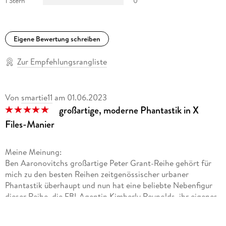
1 Stern
0
Eigene Bewertung schreiben
Zur Empfehlungsrangliste
Von
smartie11
am
01.06.2023
großartige, moderne Phantastik in X
Files-Manier
Meine Meinung:
Ben Aaronovitchs großartige Peter Grant-Reihe gehört für
mich zu den besten Reihen zeitgenössischer urbaner
Phantastik überhaupt und nun hat eine beliebte Nebenfigur
dieser Reihe, die FBI-Agentin Kimberly Reynolds, ihr eigenes
Spin-Off bekommen! Entsprechend benötigt man auch keine
Vorkenntnisse für dieses Buch, aber als Peter Grant-Fan wird