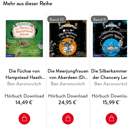
Mehr aus dieser Reihe
erscheint noch vor der englischen Originalausgabe! Dietmar
Wunder spricht das Hörbuch mit der Lizenz zum Zaubern.
Band 10
Band 9
Die Füchse von
Die Meerjungfrauen
Die Silberkammer i
Hampstead Heath.
von Aberdeen (Die
der Chancery Lan
Ben Aaronovitch
Eine Abigail-
Flüsse-von-London-
Ben Aaronovitch
Ben Aaronovitch
Kamara-Story
Reihe (Peter Grant)
Hörbuch Download
Hörbuch Download
Hörbuch Downloa
10)
14,49 €
24,95 €
15,99 €
*
*
*