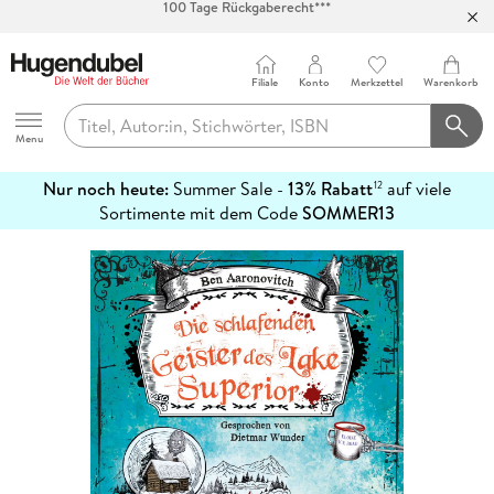
Abholung in über 100 Filialen
Filiale
Konto
Merkzettel
Warenkorb
Hugendubel
Menu
Nur noch heute:
Summer Sale -
13% Rabatt
auf viele
12
mehr
Sortimente mit dem Code
SOMMER13
erfahren