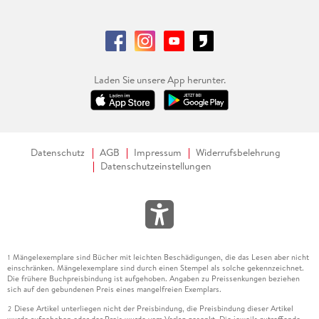
Laden Sie unsere App herunter.
Datenschutz
AGB
Impressum
Widerrufsbelehrung
Datenschutzeinstellungen
Mängelexemplare sind Bücher mit leichten Beschädigungen, die das Lesen aber nicht
1
einschränken. Mängelexemplare sind durch einen Stempel als solche gekennzeichnet.
Die frühere Buchpreisbindung ist aufgehoben. Angaben zu Preissenkungen beziehen
sich auf den gebundenen Preis eines mangelfreien Exemplars.
Diese Artikel unterliegen nicht der Preisbindung, die Preisbindung dieser Artikel
2
wurde aufgehoben oder der Preis wurde vom Verlag gesenkt. Die jeweils zutreffende