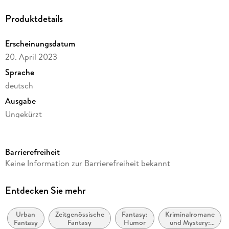
Produktdetails
Erscheinungsdatum
20. April 2023
Sprache
deutsch
Ausgabe
Ungekürzt
Dateigröße
254,62 MB
Barrierefreiheit
Laufzeit
Keine Information zur Barrierefreiheit bekannt
311 Minuten
Reihe
Entdecken Sie mehr
Die Flüsse von London - Peter Grant / Rivers of London
Urban
Zeitgenössische
Fantasy:
Kriminalromane
Autor/Autorin
Fantasy
Fantasy
Humor
und Mystery:
Ben Aaronovitch