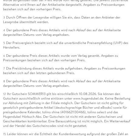
Alternative wird Ihnen auf der Artikelseite dargestellt. Angaben zu Preissenkungen
beziehen sich auf den vorherigen Preis.
Durch Öffnen der Leseprobe willigen Sie ein, dass Daten an den Anbieter der
3
Leseprobe übermittelt werden.
Der gebundene Preis dieses Artikels wird nach Ablauf des auf der Artikelseite
4
dargestellten Datums vom Verlag angehoben.
Der Preisvergleich bezieht sich auf die unverbindliche Preisempfehlung (UVP) des
5
Herstellers.
Der gebundene Preis dieses Artikels wurde vom Verlag gesenkt. Angaben zu
6
Preissenkungen beziehen sich auf den vorherigen Preis.
Die Preisbindung dieses Artikels wurde aufgehoben. Angaben zu Preissenkungen
7
beziehen sich auf den letzten gebundenen Preis.
Der gebundene Preis dieses Artikels wird nach Ablauf des auf der Artikelseite
8
dargestellten Datums vom Verlag angehoben.
Ihr Gutschein SOMMER13 gilt bis einschließlich 10.08.2026. Sie können den
12
Gutschein ausschließlich online einlösen unter www.hugendubel.de. Keine Bestellung
zur Abholung mit Zahlung in der Filiale möglich. Der Gutschein ist nicht gültig für
gesetzlich preisgebundene Artikel (deutschsprachige Bücher und eBooks) sowie für
preisgebundene Kalender, tolino shine (4016621130466), tolino select und das
Hugendubel Hörbuch Abo. Der Gutschein ist nicht mit anderen Gutscheinen und
Geschenkkarten kombinierbar. Eine Barauszahlung ist nicht möglich. Ein Weiterverkauf
und der Handel des Gutscheincodes sind nicht gestattet.
Leider können wir die Echtheit der Kundenbewertung aufgrund der großen Zahl an
15