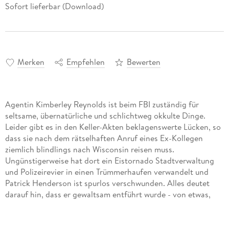
Sofort lieferbar (Download)
Merken
Empfehlen
Bewerten
Agentin Kimberley Reynolds ist beim FBI zuständig für
seltsame, übernatürliche und schlichtweg okkulte Dinge.
Leider gibt es in den Keller-Akten beklagenswerte Lücken, so
dass sie nach dem rätselhaften Anruf eines Ex-Kollegen
ziemlich blindlings nach Wisconsin reisen muss.
Ungünstigerweise hat dort ein Eistornado Stadtverwaltung
und Polizeirevier in einen Trümmerhaufen verwandelt und
Patrick Henderson ist spurlos verschwunden. Alles deutet
darauf hin, dass er gewaltsam entführt wurde - von etwas,
das kein Mensch war. Unversehens hat Reynolds einen Fall
am Hals, gegen den jede "Akte X" wie ein Kinderspiel aussieht.
Der neue Kurzkrimi von Bestsellerautor Ben Aaronovitch