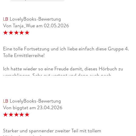
LovelyBooks-Bewertung
Von Tanja_Wue
am
02.05.2026
Eine tolle Fortsetzung und ich liebe einfach diese Gruppe 4.
Tolle Ermittlerreihe!
Ich hatte wieder so eine Freude damit, dieses Hörbuch zu
verschlingen. Sehr gut vertont und dann auch noch
spannend und fesselnd.Wie bereits in Band eins
kennengelernt, werden wir hier weiter die Gruppe 4
verfolgen und auch der neue Fall hat es sich in
LovelyBooks-Bewertung
sich.Empfehlung für diese Reihe! Bitte unbedingt ab Band
Von biggtat
am
23.04.2026
eins beginnen. Es sind in sich abgeschlossene Fälle aber die
Geschichte der Protagonisten beginnen ab Band eins.
Starker und spannender zweiter Teil mit tollem