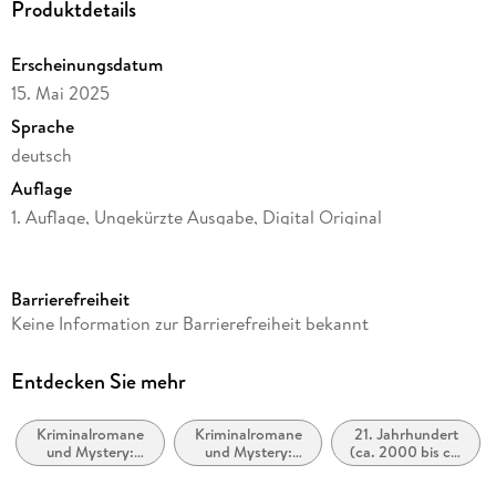
Produktdetails
Erscheinungsdatum
15. Mai 2025
Sprache
deutsch
Auflage
1. Auflage, Ungekürzte Ausgabe, Digital Original
Ausgabe
Ungekürzt
Barrierefreiheit
Dateigröße
Keine Information zur Barrierefreiheit bekannt
496,18 MB
Laufzeit
Entdecken Sie mehr
671 Minuten
Kriminalromane
Kriminalromane
21. Jahrhundert
Reihe
und Mystery:
und Mystery:
(ca. 2000 bis ca.
Gruppe 4 ermittelt, 2
Polizeiarbeit &
weibliche
2100)
Forensik
Ermittler