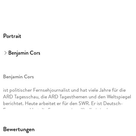
Portrait
Benjamin Cors
Benjamin Cors
ist politischer Fernsehjournalist und hat viele Jahre für die
ARD Tagesschau, die ARD Tagesthemen und den Weltspiegel
berichtet. Heute arbeitet er für den SWR. Er ist Deutsch-
Franzose und hat die Sommer seiner Kindheit in der
Normandie verbracht. Seine Krimireihe um den
charismatischen Personenschützer Nicolas Guerlain hat eine
Bewertungen
große Fangemeinde, seine Bücher landen regelmäßig auf der