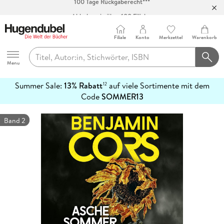
Abholung in über 100 Filialen
Filiale
Konto
Merkzettel
Warenkorb
Hugendubel
Menu
Summer Sale:
13% Rabatt
auf viele Sortimente mit dem
12
mehr
Code
SOMMER13
erfahren
Band 2