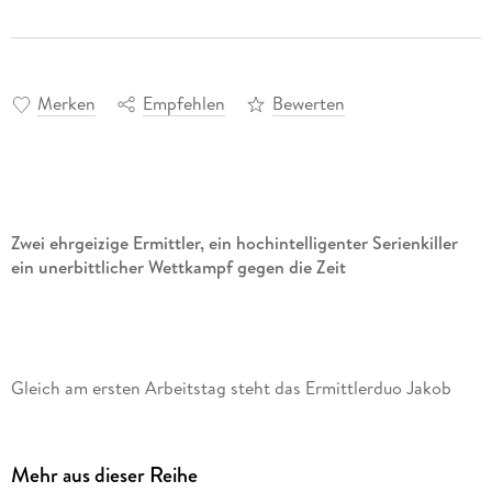
Merken
Empfehlen
Bewerten
Zwei ehrgeizige Ermittler, ein hochintelligenter Serienkiller
ein unerbittlicher Wettkampf gegen die Zeit
Gleich am ersten Arbeitstag steht das Ermittlerduo Jakob
Krogh und Mila Weiss vor einem Rätsel. Am Rande einer
Ermittlung stoßen sie auf die Leiche einer älteren Frau, die
nachweislich nach ihrem Tod noch lebend gesehen wurde.
Mehr aus dieser Reihe
Wie ist das möglich? Kurz darauf wird ein junger Student in