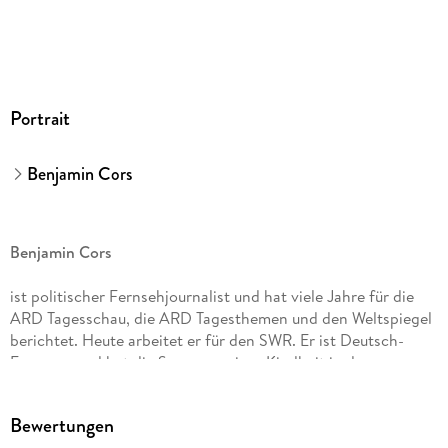
GTIN
9783844937428
Portrait
Benjamin Cors
Benjamin Cors
ist politischer Fernsehjournalist und hat viele Jahre für die
ARD Tagesschau, die ARD Tagesthemen und den Weltspiegel
berichtet. Heute arbeitet er für den SWR. Er ist Deutsch-
Franzose und hat die Sommer seiner Kindheit in der
Normandie verbracht. Seine Krimireihe um den
charismatischen Personenschützer Nicolas Guerlain hat eine
Bewertungen
große Fangemeinde, seine Bücher landen regelmäßig auf der