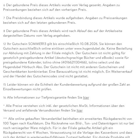
Der gebundene Preis dieses Artikels wurde vom Verlag gesenkt. Angaben zu
6
Preissenkungen beziehen sich auf den vorherigen Preis.
Die Preisbindung dieses Artikels wurde aufgehoben. Angaben zu Preissenkungen
7
beziehen sich auf den letzten gebundenen Preis.
Der gebundene Preis dieses Artikels wird nach Ablauf des auf der Artikelseite
8
dargestellten Datums vom Verlag angehoben.
Ihr Gutschein SOMMER13 gilt bis einschließlich 10.08.2026. Sie können den
12
Gutschein ausschließlich online einlösen unter www.hugendubel.de. Keine Bestellung
zur Abholung mit Zahlung in der Filiale möglich. Der Gutschein ist nicht gültig für
gesetzlich preisgebundene Artikel (deutschsprachige Bücher und eBooks) sowie für
preisgebundene Kalender, tolino shine (4016621130466), tolino select und das
Hugendubel Hörbuch Abo. Der Gutschein ist nicht mit anderen Gutscheinen und
Geschenkkarten kombinierbar. Eine Barauszahlung ist nicht möglich. Ein Weiterverkauf
und der Handel des Gutscheincodes sind nicht gestattet.
Leider können wir die Echtheit der Kundenbewertung aufgrund der großen Zahl an
15
Einzelbewertungen nicht prüfen.
Alle Informationen zur Tiefpreisgarantie finden Sie
hier
16
Alle Preise verstehen sich inkl. der gesetzlichen MwSt. Informationen über den
*
Versand und anfallende Versandkosten finden Sie
hier
Alle online gekauften Versandartikel beinhalten ein erweitertes Rückgaberecht von
***
100 Tagen nach Kaufdatum. Die Rücknahme von Bild-, Ton- und Datenträgern ist nur bei
noch versiegelter Ware möglich. Für in der Filiale gekaufte Artikel gilt ein
Rückgaberecht von 4 Wochen. Voraussetzung ist die Vorlage des Kassenbons und dass
sich der Artikel in wiederverkaufsfähigem Zustand befindet. Für digitale Produkte gilt