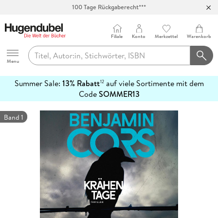
Abholung in über 100 Filialen
Filiale
Konto
Merkzettel
Warenkorb
Hugendubel
Menu
Summer Sale:
13% Rabatt
auf viele Sortimente mit dem
12
mehr
Code
SOMMER13
erfahren
Band 1