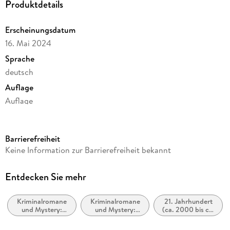
Produktdetails
Erscheinungsdatum
16. Mai 2024
Sprache
deutsch
Auflage
Auflage
Ausgabe
Ungekürzt
Barrierefreiheit
Dateigröße
Keine Information zur Barrierefreiheit bekannt
507,04 MB
Laufzeit
Entdecken Sie mehr
637 Minuten
Kriminalromane
Kriminalromane
21. Jahrhundert
Reihe
und Mystery:
und Mystery:
(ca. 2000 bis ca.
Gruppe 4 ermittelt, 1
Polizeiarbeit &
weibliche
2100)
Forensik
Ermittler