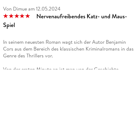
Von Dimue
am
12.05.2024
Nervenaufreibendes Katz- und Maus-
Spiel
In seinem neuesten Roman wagt sich der Autor Benjamin
Cors aus dem Bereich des klassischen Kriminalromans in das
Genre des Thrillers vor.
Von der ersten Minute an ist man von der Geschichte
gefesselt. Der Prolog beginnt aus der Täterperspektive,
danach werden die beiden Chefermittler vorgestellt. Mia
Weiss hat sich von Wien in die Kleinstadt versetzen lassen
und Jakob Krogh kehrt nach einer längeren Auszeit am Meer
in sein altes Revier zurück. Die Gruppe 4 wurde neuformiert,
mit hochspezialisierten Außenseitern, die es mit den Grenzen
der Polizeiarbeit nicht immer so genau nehmen. Mit
Ausnahme von Mia Weiss, obwohl auch sie im Laufe des
Falles an die Grenzen ihrer moralischen und ethischen
Überzeugungen stößt. Denn noch vor der ersten