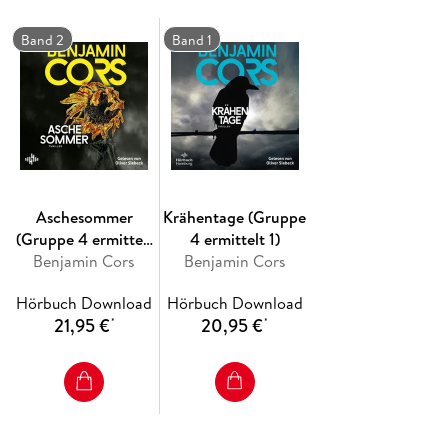
ganz offenbar Mila in seiner Gewalt hat
Der bisher düsterste Fall des Ermittlerduos gelesen von
Band 2
Band 1
Oliver Siebeck.
Aschesommer
Krähentage (Gruppe
(Gruppe 4 ermittelt
4 ermittelt 1)
Benjamin Cors
2)
Benjamin Cors
Hörbuch Download
Hörbuch Download
21,95 €
20,95 €
*
*