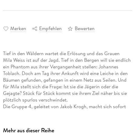
Merken
Empfehlen
Bewerten
Tief in den Wäldern wartet die Erlösung und das Grauen
Mila Weiss ist auf der Jagd. Tief in den Bergen will sie endlich
ein Phantom aus ihrer Vergangenheit stellen: Johannes
Toblach. Doch am Tag ihrer Ankunft wird eine Leiche in den
Bäumen gefunden, gefangen in einem Netz aus Seilen. Und
für Mila stellt sich die Frage: Ist sie die Jägerin oder die
Gejagte? Stück für Stück kommt sie ihrem Ziel näher bis sie
plötzlich spurlos verschwindet.
Die Gruppe 4, geleitet von Jakob Krogh, macht sich sofort
auf die Suche. Sie stoßen auf ein abgelegenes Bergdorf, in
dem nur das Schweigen noch dichter ist als der Nebel. Das
Team wird in das grausame Spiel eines Serienmörders
Mehr aus dieser Reihe
verstrickt, der sich in den Schatten der Wälder verbirgt. Und