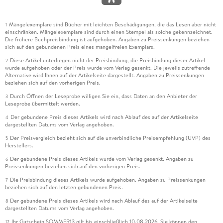
Mängelexemplare sind Bücher mit leichten Beschädigungen, die das Lesen aber nicht
1
einschränken. Mängelexemplare sind durch einen Stempel als solche gekennzeichnet.
Die frühere Buchpreisbindung ist aufgehoben. Angaben zu Preissenkungen beziehen
sich auf den gebundenen Preis eines mangelfreien Exemplars.
Diese Artikel unterliegen nicht der Preisbindung, die Preisbindung dieser Artikel
2
wurde aufgehoben oder der Preis wurde vom Verlag gesenkt. Die jeweils zutreffende
Alternative wird Ihnen auf der Artikelseite dargestellt. Angaben zu Preissenkungen
beziehen sich auf den vorherigen Preis.
Durch Öffnen der Leseprobe willigen Sie ein, dass Daten an den Anbieter der
3
Leseprobe übermittelt werden.
Der gebundene Preis dieses Artikels wird nach Ablauf des auf der Artikelseite
4
dargestellten Datums vom Verlag angehoben.
Der Preisvergleich bezieht sich auf die unverbindliche Preisempfehlung (UVP) des
5
Herstellers.
Der gebundene Preis dieses Artikels wurde vom Verlag gesenkt. Angaben zu
6
Preissenkungen beziehen sich auf den vorherigen Preis.
Die Preisbindung dieses Artikels wurde aufgehoben. Angaben zu Preissenkungen
7
beziehen sich auf den letzten gebundenen Preis.
Der gebundene Preis dieses Artikels wird nach Ablauf des auf der Artikelseite
8
dargestellten Datums vom Verlag angehoben.
Ihr Gutschein SOMMER13 gilt bis einschließlich 10.08.2026. Sie können den
12