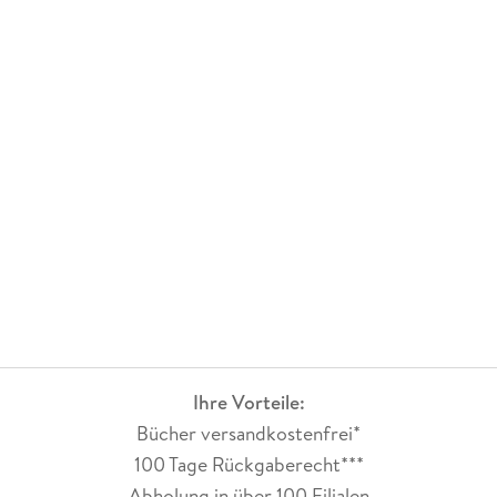
Herrgott, ich liebe Wendungen.
Und hier kommen sie (im positiven Sinne) zuhauf.
Das Hörbuch habe ich tatsächlich bis in die Tiefe Nacht
verschlungen, weil ich vor lauter Dramatik und Spannung eh
nicht hätte schlafen können.
SO geht Thriller! Grossartig!
Ihre Vorteile:
Bücher versandkostenfrei*
100 Tage Rückgaberecht***
Abholung in über 100 Filialen