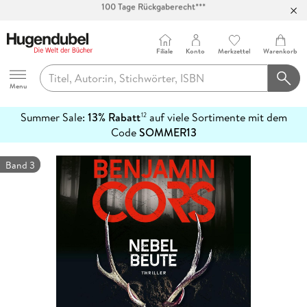
Abholung in über 100 Filialen
Filiale
Konto
Merkzettel
Warenkorb
Hugendubel
Menu
Summer Sale:
13% Rabatt
auf viele Sortimente mit dem
12
mehr
Code
SOMMER13
erfahren
Band 3