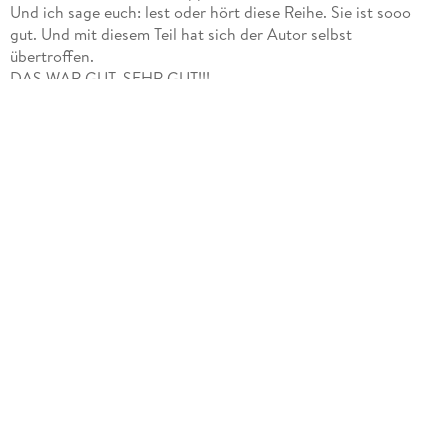
Und ich sage euch: lest oder hört diese Reihe. Sie ist sooo
gut. Und mit diesem Teil hat sich der Autor selbst
übertroffen.
DAS WAR GUT, SEHR GUT!!!
Das Hörbuch aus dem Hause @hoerbuchhamburg dauert 10
Std und wird wieder super von Oliver Siebeck gelesen.
Diesmal ermittelt Gruppe 4 getrennt, was aber der Story
keinen Abbruch tut. Im Gegenteil, so bekommen wir noch
mehr Spannung an mehr Schauplätzen.
Die Protagonisten der Ermittlergruppe sind allesamt clever
und sympathisch. Allen voran Mila, die hier ein Solo erhält
und massiv in Gefahr gerät.
Umso besser, wenn auf das Team Verlass ist und es
eingespielt ist.
Die Story an sich: Leichen, ne Menge Verdächtige und
Spuren, die ins Nichts führen.
Und dann Wendungen.