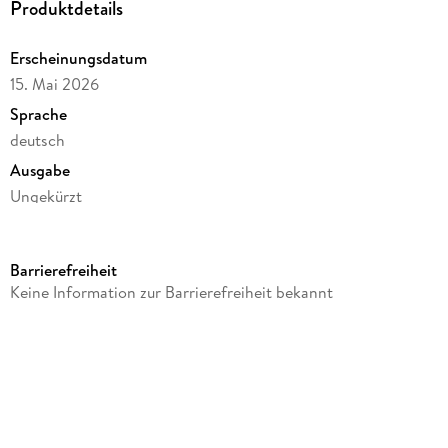
Produktdetails
Erscheinungsdatum
15. Mai 2026
Sprache
deutsch
Ausgabe
Ungekürzt
Dateigröße
451,36 MB
Barrierefreiheit
Laufzeit
Keine Information zur Barrierefreiheit bekannt
609 Minuten
Reihe
Gruppe 4 ermittelt, 3
Autor/Autorin
Benjamin Cors