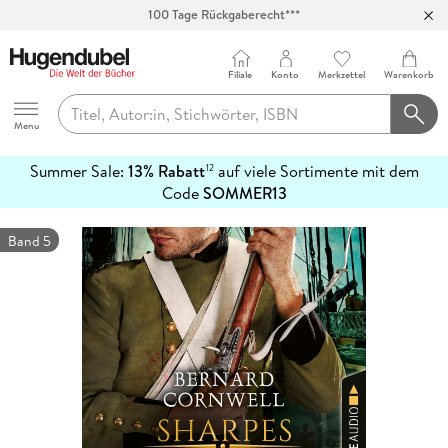
Abholung in über 100 Filialen
Filiale
Konto
Merkzettel
Warenkorb
Hugendubel
Menu
Summer Sale:
13% Rabatt
auf viele Sortimente mit dem
12
mehr
Code
SOMMER13
erfahren
Band 5