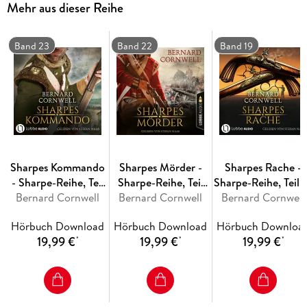
Mehr aus dieser Reihe
Überfluss erkennt Sharpe bald, dass der Feind in den eigenen
Reihen lauert ...
Band 23
Band 22
Band 19
Sharpes Kommando
Sharpes Mörder -
Sharpes Rache -
- Sharpe-Reihe, Teil
Sharpe-Reihe, Teil
Sharpe-Reihe, Teil 
Bernard Cornwell
23
Bernard Cornwell
22
Bernard Cornwell
Hörbuch Download
Hörbuch Download
Hörbuch Downloa
19,99 €
19,99 €
19,99 €
*
*
*