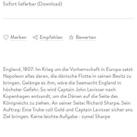
Sofort lieferbar (Download)
Merken
Empfehlen
Bewerten
England, 1807: Im Krieg um die Vorherrschaft in Europa setzt
Napoleon alles daran, die dänische Flotte in seinen Besitz zu
bringen. Gelänge es ihm, wäre die Seemacht England in
höchster Gefahr. So wird Captain John Lavisser nach
Kopenhagen entsandt, um die Dänen auf die Seite des
Königreichs zu ziehen. An seiner Seite: Richard Sharpe. Sein
Auftrag: Eine Truhe voll Gold und Captain Lavisser sicher ans
Ziel bringen. Keine leichte Aufgabe - zumal Sharpe
angeschlagen ist. Als Quartiersmeister fühlt er sich
degradiert, und er ist auch noch nicht über den Tod seiner
großen Liebe und den Verlust seines Hauses hinweg. Zu allem