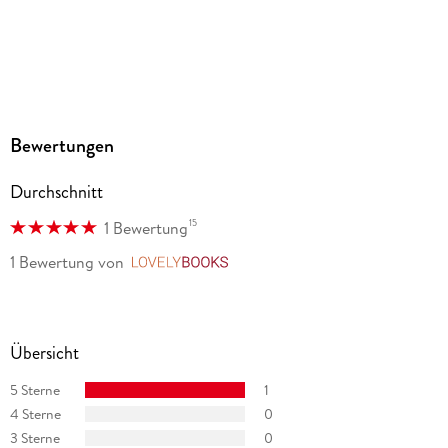
Produktart
MP3 format
Dateiformat
MP3
Audioinhalt
Bewertungen
Hörbuch
Durchschnitt
GTIN
9783754003824
15
1 Bewertung
1 Bewertung
von
LovelyBooks
Übersicht
5 Sterne
1
4 Sterne
0
3 Sterne
0