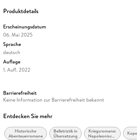
Produktdetails
Erscheinungsdatum
06. Mai 2025
Sprache
deutsch
Auflage
1. Aufl. 2022
Ausgabe
Ungekürzt
Barrierefreiheit
Dateigröße
Keine Information zur Barrierefreiheit bekannt
446,29 MB
Laufzeit
Entdecken Sie mehr
569 Minuten
Historische
Belletristik in
Kriegsromane:
Altersempfehlung
Kopen
Abenteuerromane
Übersetzung
Napoleonische
ab 16 Jahre