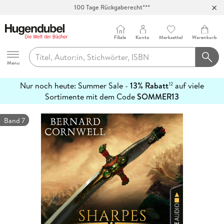
100 Tage Rückgaberecht***
Abholung in über 100 Filialen
Filiale
Konto
Merkzettel
Warenkorb
Hugendubel
Menu
Nur noch heute: Summer Sale -
13% Rabatt
auf viele
12
mehr
Sortimente mit dem Code
SOMMER13
erfahren
Band 7