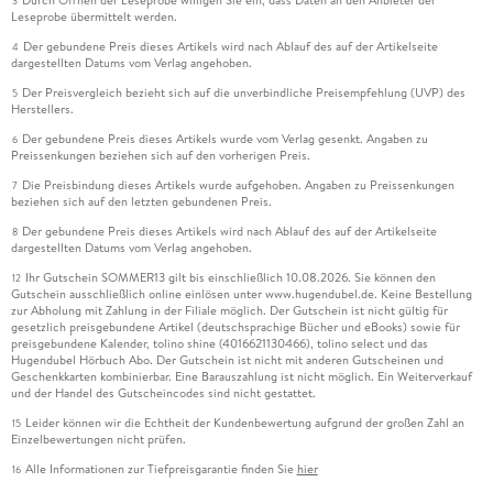
3
Leseprobe übermittelt werden.
Der gebundene Preis dieses Artikels wird nach Ablauf des auf der Artikelseite
4
dargestellten Datums vom Verlag angehoben.
Der Preisvergleich bezieht sich auf die unverbindliche Preisempfehlung (UVP) des
5
Herstellers.
Der gebundene Preis dieses Artikels wurde vom Verlag gesenkt. Angaben zu
6
Preissenkungen beziehen sich auf den vorherigen Preis.
Die Preisbindung dieses Artikels wurde aufgehoben. Angaben zu Preissenkungen
7
beziehen sich auf den letzten gebundenen Preis.
Der gebundene Preis dieses Artikels wird nach Ablauf des auf der Artikelseite
8
dargestellten Datums vom Verlag angehoben.
Ihr Gutschein SOMMER13 gilt bis einschließlich 10.08.2026. Sie können den
12
Gutschein ausschließlich online einlösen unter www.hugendubel.de. Keine Bestellung
zur Abholung mit Zahlung in der Filiale möglich. Der Gutschein ist nicht gültig für
gesetzlich preisgebundene Artikel (deutschsprachige Bücher und eBooks) sowie für
preisgebundene Kalender, tolino shine (4016621130466), tolino select und das
Hugendubel Hörbuch Abo. Der Gutschein ist nicht mit anderen Gutscheinen und
Geschenkkarten kombinierbar. Eine Barauszahlung ist nicht möglich. Ein Weiterverkauf
und der Handel des Gutscheincodes sind nicht gestattet.
Leider können wir die Echtheit der Kundenbewertung aufgrund der großen Zahl an
15
Einzelbewertungen nicht prüfen.
Alle Informationen zur Tiefpreisgarantie finden Sie
hier
16