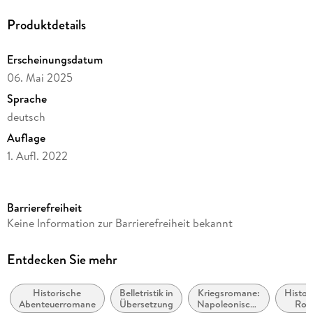
Produktdetails
Erscheinungsdatum
06. Mai 2025
Sprache
deutsch
Auflage
1. Aufl. 2022
Ausgabe
Ungekürzt
Barrierefreiheit
Dateigröße
Keine Information zur Barrierefreiheit bekannt
550,20 MB
Laufzeit
Entdecken Sie mehr
635 Minuten
Historische
Belletristik in
Kriegsromane:
Histor
Altersempfehlung
Abenteuerromane
Übersetzung
Napoleonische
Rom
ab 16 Jahre