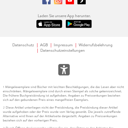
Laden Sie unsere App herunter.
Datenschutz
AGB
Impressum
Widerrufsbelehrung
Datenschutzeinstellungen
Mängelexemplare sind Bücher mit leichten Beschädigungen, die das Lesen aber nicht
1
einschränken. Mängelexemplare sind durch einen Stempel als solche gekennzeichnet.
Die frühere Buchpreisbindung ist aufgehoben. Angaben zu Preissenkungen beziehen
sich auf den gebundenen Preis eines mangelfreien Exemplars.
Diese Artikel unterliegen nicht der Preisbindung, die Preisbindung dieser Artikel
2
wurde aufgehoben oder der Preis wurde vom Verlag gesenkt. Die jeweils zutreffende
Alternative wird Ihnen auf der Artikelseite dargestellt. Angaben zu Preissenkungen
beziehen sich auf den vorherigen Preis.
Durch Öffnen der Leseprobe willigen Sie ein, dass Daten an den Anbieter der