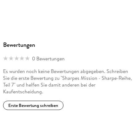
Produktart
MP3 format
Dateiformat
MP3
Audioinhalt
Bewertungen
Hörbuch
0 Bewertungen
GTIN
9783754003848
Es wurden noch keine Bewertungen abgegeben. Schreiben
Sie die erste Bewertung zu "Sharpes Mission - Sharpe-Reihe,
Teil 7" und helfen Sie damit anderen bei der
Kaufentscheidung.
Erste Bewertung schreiben