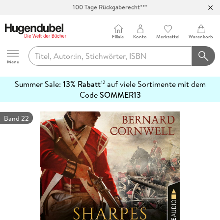
100 Tage Rückgaberecht***
Abholung in über 100 Filialen
Filiale
Konto
Merkzettel
Warenkorb
Hugendubel
Menu
Summer Sale:
13% Rabatt
auf viele Sortimente mit dem
12
mehr
Code
SOMMER13
erfahren
Band 22