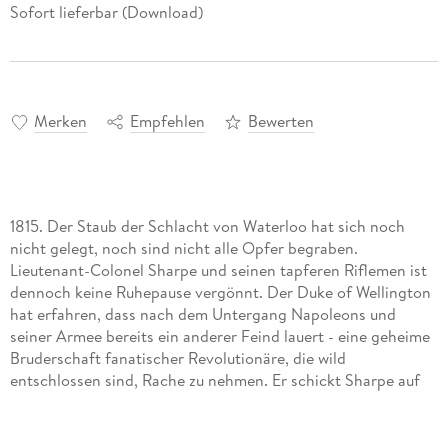
Sofort lieferbar (Download)
Merken
Empfehlen
Bewerten
1815. Der Staub der Schlacht von Waterloo hat sich noch
nicht gelegt, noch sind nicht alle Opfer begraben.
Lieutenant-Colonel Sharpe und seinen tapferen Riflemen ist
dennoch keine Ruhepause vergönnt. Der Duke of Wellington
hat erfahren, dass nach dem Untergang Napoleons und
seiner Armee bereits ein anderer Feind lauert - eine geheime
Bruderschaft fanatischer Revolutionäre, die wild
entschlossen sind, Rache zu nehmen. Er schickt Sharpe auf
ein neues Schlachtfeld, ins Labyrinth der Straßen von Paris,
wo die Linien zwischen Freund und Feind verwischen. Dort
soll er einen gefährlichen Attentäter ausfindig machen und