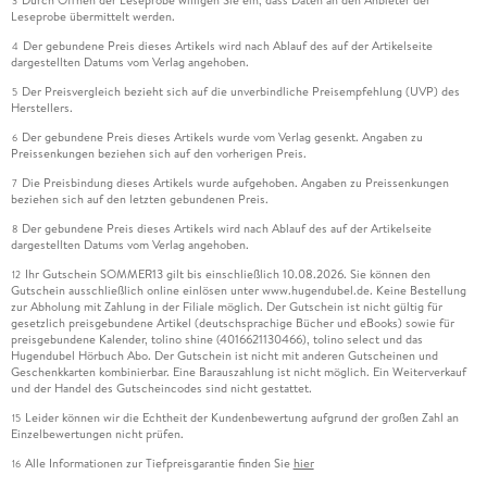
3
Leseprobe übermittelt werden.
Der gebundene Preis dieses Artikels wird nach Ablauf des auf der Artikelseite
4
dargestellten Datums vom Verlag angehoben.
Der Preisvergleich bezieht sich auf die unverbindliche Preisempfehlung (UVP) des
5
Herstellers.
Der gebundene Preis dieses Artikels wurde vom Verlag gesenkt. Angaben zu
6
Preissenkungen beziehen sich auf den vorherigen Preis.
Die Preisbindung dieses Artikels wurde aufgehoben. Angaben zu Preissenkungen
7
beziehen sich auf den letzten gebundenen Preis.
Der gebundene Preis dieses Artikels wird nach Ablauf des auf der Artikelseite
8
dargestellten Datums vom Verlag angehoben.
Ihr Gutschein SOMMER13 gilt bis einschließlich 10.08.2026. Sie können den
12
Gutschein ausschließlich online einlösen unter www.hugendubel.de. Keine Bestellung
zur Abholung mit Zahlung in der Filiale möglich. Der Gutschein ist nicht gültig für
gesetzlich preisgebundene Artikel (deutschsprachige Bücher und eBooks) sowie für
preisgebundene Kalender, tolino shine (4016621130466), tolino select und das
Hugendubel Hörbuch Abo. Der Gutschein ist nicht mit anderen Gutscheinen und
Geschenkkarten kombinierbar. Eine Barauszahlung ist nicht möglich. Ein Weiterverkauf
und der Handel des Gutscheincodes sind nicht gestattet.
Leider können wir die Echtheit der Kundenbewertung aufgrund der großen Zahl an
15
Einzelbewertungen nicht prüfen.
Alle Informationen zur Tiefpreisgarantie finden Sie
hier
16