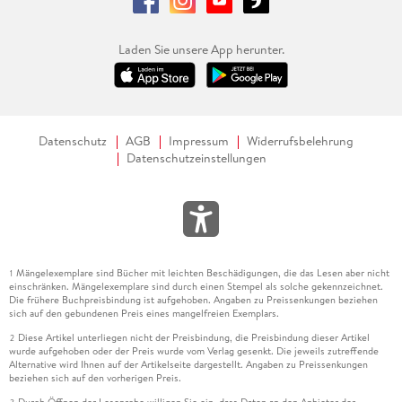
Laden Sie unsere App herunter.
Datenschutz
AGB
Impressum
Widerrufsbelehrung
Datenschutzeinstellungen
Mängelexemplare sind Bücher mit leichten Beschädigungen, die das Lesen aber nicht
1
einschränken. Mängelexemplare sind durch einen Stempel als solche gekennzeichnet.
Die frühere Buchpreisbindung ist aufgehoben. Angaben zu Preissenkungen beziehen
sich auf den gebundenen Preis eines mangelfreien Exemplars.
Diese Artikel unterliegen nicht der Preisbindung, die Preisbindung dieser Artikel
2
wurde aufgehoben oder der Preis wurde vom Verlag gesenkt. Die jeweils zutreffende
Alternative wird Ihnen auf der Artikelseite dargestellt. Angaben zu Preissenkungen
beziehen sich auf den vorherigen Preis.
Durch Öffnen der Leseprobe willigen Sie ein, dass Daten an den Anbieter der