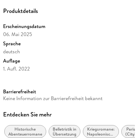
Produktdetails
Erscheinungsdatum
06. Mai 2025
Sprache
deutsch
Auflage
1. Aufl. 2022
Ausgabe
Ungekürzt
Barrierefreiheit
Dateigröße
Keine Information zur Barrierefreiheit bekannt
436,53 MB
Laufzeit
Entdecken Sie mehr
617 Minuten
Historische
Belletristik in
Kriegsromane:
Paris
Altersempfehlung
Abenteuerromane
Übersetzung
Napoleonische
(City)
ab 16 Jahre