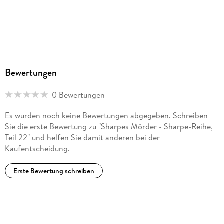
Produktart
MP3 format
Dateiformat
MP3
Audioinhalt
Bewertungen
Hörbuch
0 Bewertungen
GTIN
9783754003763
Es wurden noch keine Bewertungen abgegeben. Schreiben
Sie die erste Bewertung zu "Sharpes Mörder - Sharpe-Reihe,
Teil 22" und helfen Sie damit anderen bei der
Kaufentscheidung.
Erste Bewertung schreiben