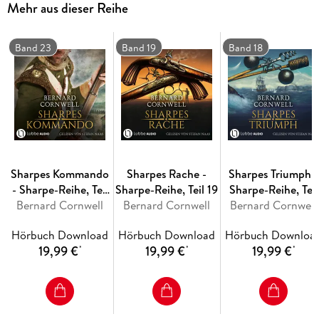
Mehr aus dieser Reihe
ihn vernichten - oder bei dem Versuch sterben ...
Band 23
Band 19
Band 18
Sharpes Kommando
Sharpes Rache -
Sharpes Triumph -
- Sharpe-Reihe, Teil
Sharpe-Reihe, Teil 19
Sharpe-Reihe, Teil
Bernard Cornwell
23
Bernard Cornwell
Bernard Cornwell
18
Hörbuch Download
Hörbuch Download
Hörbuch Downloa
19,99 €
19,99 €
19,99 €
*
*
*