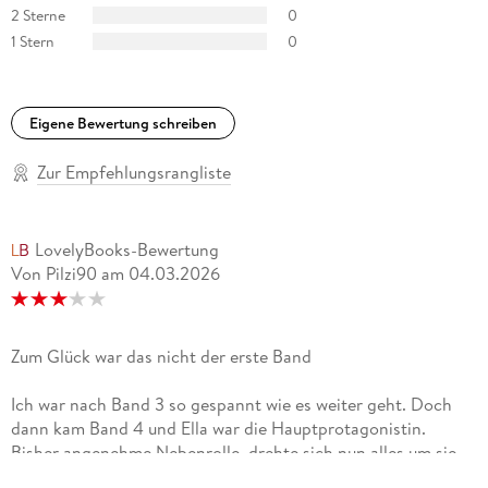
2 Sterne
0
1 Stern
0
Eigene Bewertung schreiben
Zur Empfehlungsrangliste
LovelyBooks-Bewertung
Von Pilzi90
am
04.03.2026
Zum Glück war das nicht der erste Band
Ich war nach Band 3 so gespannt wie es weiter geht. Doch
dann kam Band 4 und Ella war die Hauptprotagonistin.
Bisher angenehme Nebenrolle, drehte sich nun alles um sie
und es war unerträglich. Ella ging mir das komplette Buch so