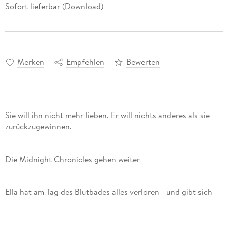
Sofort lieferbar (Download)
Merken
Empfehlen
Bewerten
Sie will ihn nicht mehr lieben. Er will nichts anderes als sie
zurückzugewinnen.
Die Midnight Chronicles gehen weiter
Ella hat am Tag des Blutbades alles verloren - und gibt sich
selbst die Schuld daran. Als einziger Ausweg bleibt der Soul
Huntress die Flucht nach Prag, weit weg von all dem, was sie
quält. Doch dann steht ausgerechnet die eine Person wieder