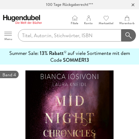
100 Tage Rückgaberecht***
Abholung in über 100 Filialen
Filiale
Konto
Merkzettel
Warenkorb
Hugendubel
Menu
Summer Sale:
13% Rabatt
auf viele Sortimente mit dem
12
mehr
Code
SOMMER13
erfahren
Band 4