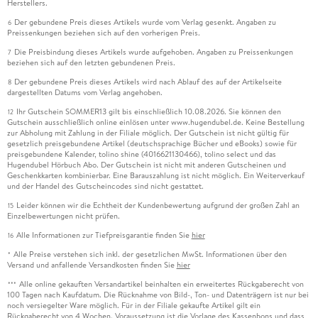
Herstellers.
Der gebundene Preis dieses Artikels wurde vom Verlag gesenkt. Angaben zu
6
Preissenkungen beziehen sich auf den vorherigen Preis.
Die Preisbindung dieses Artikels wurde aufgehoben. Angaben zu Preissenkungen
7
beziehen sich auf den letzten gebundenen Preis.
Der gebundene Preis dieses Artikels wird nach Ablauf des auf der Artikelseite
8
dargestellten Datums vom Verlag angehoben.
Ihr Gutschein SOMMER13 gilt bis einschließlich 10.08.2026. Sie können den
12
Gutschein ausschließlich online einlösen unter www.hugendubel.de. Keine Bestellung
zur Abholung mit Zahlung in der Filiale möglich. Der Gutschein ist nicht gültig für
gesetzlich preisgebundene Artikel (deutschsprachige Bücher und eBooks) sowie für
preisgebundene Kalender, tolino shine (4016621130466), tolino select und das
Hugendubel Hörbuch Abo. Der Gutschein ist nicht mit anderen Gutscheinen und
Geschenkkarten kombinierbar. Eine Barauszahlung ist nicht möglich. Ein Weiterverkauf
und der Handel des Gutscheincodes sind nicht gestattet.
Leider können wir die Echtheit der Kundenbewertung aufgrund der großen Zahl an
15
Einzelbewertungen nicht prüfen.
Alle Informationen zur Tiefpreisgarantie finden Sie
hier
16
Alle Preise verstehen sich inkl. der gesetzlichen MwSt. Informationen über den
*
Versand und anfallende Versandkosten finden Sie
hier
Alle online gekauften Versandartikel beinhalten ein erweitertes Rückgaberecht von
***
100 Tagen nach Kaufdatum. Die Rücknahme von Bild-, Ton- und Datenträgern ist nur bei
noch versiegelter Ware möglich. Für in der Filiale gekaufte Artikel gilt ein
Rückgaberecht von 4 Wochen. Voraussetzung ist die Vorlage des Kassenbons und dass