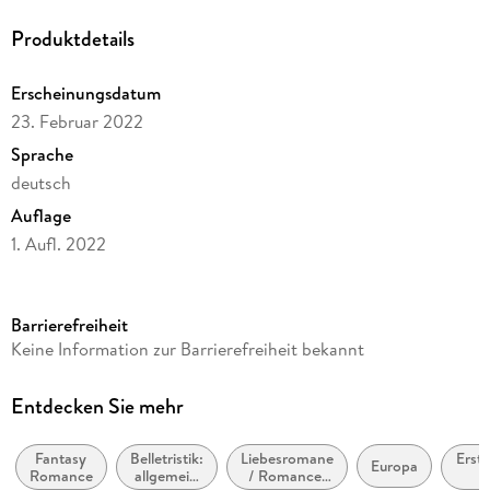
Produktdetails
Erscheinungsdatum
23. Februar 2022
Sprache
deutsch
Auflage
1. Aufl. 2022
Ausgabe
Ungekürzt
Barrierefreiheit
Dateigröße
Keine Information zur Barrierefreiheit bekannt
520,04 MB
Laufzeit
Entdecken Sie mehr
750 Minuten
Fantasy
Belletristik:
Liebesromane
Erste
Altersempfehlung
Europa
Romance
allgemein
/ Romance:
ab 16 Jahre