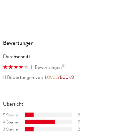
Audioinhalt
Hörbuch
GTIN
9783966350846
Bewertungen
Durchschnitt
15
11 Bewertungen
11 Bewertungen
von
LovelyBooks
Übersicht
5 Sterne
2
4 Sterne
7
3 Sterne
2