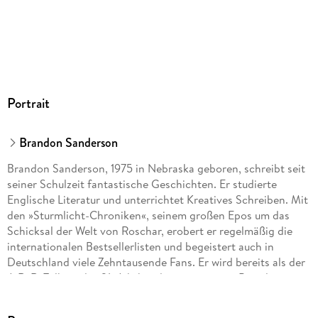
MP3 format
Dateiformat
MP3
Audioinhalt
Hörbuch
Portrait
GTIN
9783837169508
Brandon Sanderson
Brandon Sanderson, 1975 in Nebraska geboren, schreibt seit
seiner Schulzeit fantastische Geschichten. Er studierte
Englische Literatur und unterrichtet Kreatives Schreiben. Mit
den »Sturmlicht-Chroniken«, seinem großen Epos um das
Schicksal der Welt von Roschar, erobert er regelmäßig die
internationalen Bestsellerlisten und begeistert auch in
Deutschland viele Zehntausende Fans. Er wird bereits als der
J. R. R. Tolkien des 21. Jahrhunderts gepriesen. Brandon
Sanderson lebt mit seiner Familie in Provo, Utah.