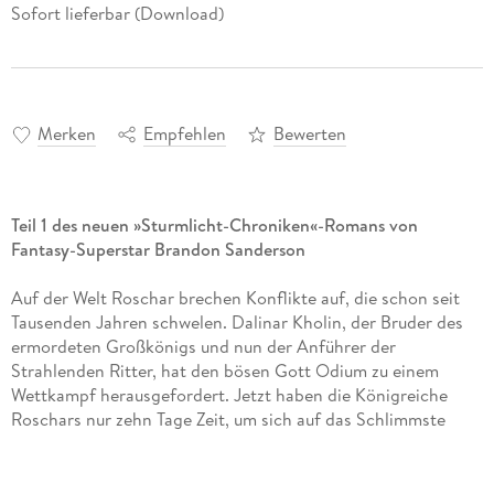
Sofort lieferbar (Download)
Merken
Empfehlen
Bewerten
Teil 1 des neuen »Sturmlicht-Chroniken«-Romans von
Fantasy-Superstar Brandon Sanderson
Auf der Welt Roschar brechen Konflikte auf, die schon seit
Tausenden Jahren schwelen. Dalinar Kholin, der Bruder des
ermordeten Großkönigs und nun der Anführer der
Strahlenden Ritter, hat den bösen Gott Odium zu einem
Wettkampf herausgefordert. Jetzt haben die Königreiche
Roschars nur zehn Tage Zeit, um sich auf das Schlimmste
vorzubereiten. Das Schicksal der ganzen Welt und das des
gesamten Kosmeer steht auf Messers Schneide.