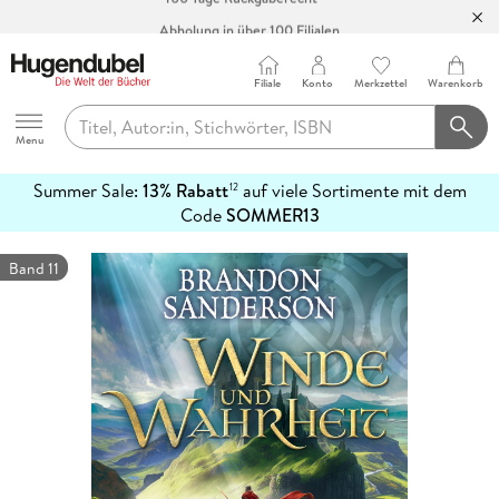
Abholung in über 100 Filialen
Filiale
Konto
Merkzettel
Warenkorb
Hugendubel
Menu
Summer Sale:
13% Rabatt
auf viele Sortimente mit dem
12
mehr
Code
SOMMER13
erfahren
Band 11