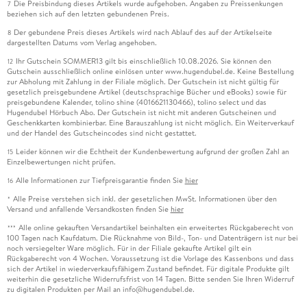
Die Preisbindung dieses Artikels wurde aufgehoben. Angaben zu Preissenkungen
7
beziehen sich auf den letzten gebundenen Preis.
Der gebundene Preis dieses Artikels wird nach Ablauf des auf der Artikelseite
8
dargestellten Datums vom Verlag angehoben.
Ihr Gutschein SOMMER13 gilt bis einschließlich 10.08.2026. Sie können den
12
Gutschein ausschließlich online einlösen unter www.hugendubel.de. Keine Bestellung
zur Abholung mit Zahlung in der Filiale möglich. Der Gutschein ist nicht gültig für
gesetzlich preisgebundene Artikel (deutschsprachige Bücher und eBooks) sowie für
preisgebundene Kalender, tolino shine (4016621130466), tolino select und das
Hugendubel Hörbuch Abo. Der Gutschein ist nicht mit anderen Gutscheinen und
Geschenkkarten kombinierbar. Eine Barauszahlung ist nicht möglich. Ein Weiterverkauf
und der Handel des Gutscheincodes sind nicht gestattet.
Leider können wir die Echtheit der Kundenbewertung aufgrund der großen Zahl an
15
Einzelbewertungen nicht prüfen.
Alle Informationen zur Tiefpreisgarantie finden Sie
hier
16
Alle Preise verstehen sich inkl. der gesetzlichen MwSt. Informationen über den
*
Versand und anfallende Versandkosten finden Sie
hier
Alle online gekauften Versandartikel beinhalten ein erweitertes Rückgaberecht von
***
100 Tagen nach Kaufdatum. Die Rücknahme von Bild-, Ton- und Datenträgern ist nur bei
noch versiegelter Ware möglich. Für in der Filiale gekaufte Artikel gilt ein
Rückgaberecht von 4 Wochen. Voraussetzung ist die Vorlage des Kassenbons und dass
sich der Artikel in wiederverkaufsfähigem Zustand befindet. Für digitale Produkte gilt
weiterhin die gesetzliche Widerrufsfrist von 14 Tagen. Bitte senden Sie Ihren Widerruf
zu digitalen Produkten per Mail an info@hugendubel.de.