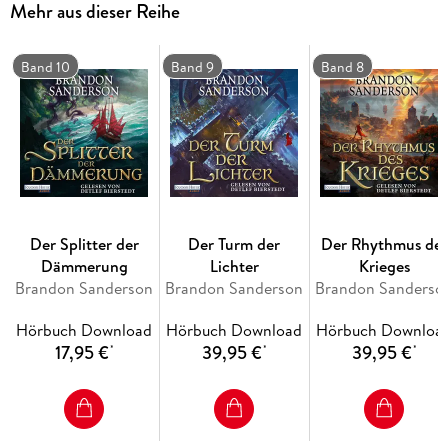
Mehr aus dieser Reihe
Der Band »Winds and Truth« erscheint im Deutschen in zwei
Teilen, »Winde und Wahrheit« und »Der Kampf der Meister«.
Band 10
Band 9
Band 8
Ungekürzte Lesung mit Detlef Bierstedt
40h 7min
Der Splitter der
Der Turm der
Der Rhythmus des
Dämmerung
Lichter
Krieges
Brandon Sanderson
Brandon Sanderson
Brandon Sanderso
Hörbuch Download
Hörbuch Download
Hörbuch Downloa
17,95 €
39,95 €
39,95 €
*
*
*