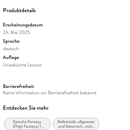
Produktdetails
Erscheinungsdatum
26. Mai 2025
Sprache
deutsch
Auflage
Ungekürzte Lesung
Ausgabe
Ungekürzt
Barrierefreiheit
Dateigröße
Keine Information zur Barrierefreiheit bekannt
1.642,50 MB
Laufzeit
Entdecken Sie mehr
2407 Minuten
Epische Fantasy
Belletristik: allgemein
Reihe
(High Fantasy) /
und literarisch, nicht
Die Sturmlicht-Chroniken, 11