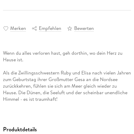
Merken
Empfehlen
Bewerten
Wenn du alles verloren hast, geh dorthin, wo dein Herz zu
Hause ist.
Als die Zwillingsschwestern Ruby und Elisa nach vielen Jahren
zum Geburtstag ihrer Großmutter Gesa an die Nordsee
zurückkehren, fühlen sie sich am Meer gleich wieder zu
Hause. Die Dünen, die Seeluft und der scheinbar unendliche
Himmel - es ist traumhaft!
Allerdings gibt ihnen Oma Gesas seltsames Verhalten Rätsel
auf, denn warum befinden sich in ihrem Haus plötzlich
verschlossene Zimmer? Und was hat es mit dem charmanten
Produktdetails
Conor auf sich, der ebenfalls auf der Gästeliste steht?