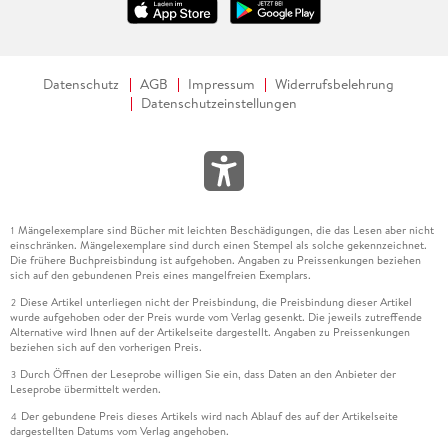
Datenschutz
AGB
Impressum
Widerrufsbelehrung
Datenschutzeinstellungen
Mängelexemplare sind Bücher mit leichten Beschädigungen, die das Lesen aber nicht
1
einschränken. Mängelexemplare sind durch einen Stempel als solche gekennzeichnet.
Die frühere Buchpreisbindung ist aufgehoben. Angaben zu Preissenkungen beziehen
sich auf den gebundenen Preis eines mangelfreien Exemplars.
Diese Artikel unterliegen nicht der Preisbindung, die Preisbindung dieser Artikel
2
wurde aufgehoben oder der Preis wurde vom Verlag gesenkt. Die jeweils zutreffende
Alternative wird Ihnen auf der Artikelseite dargestellt. Angaben zu Preissenkungen
beziehen sich auf den vorherigen Preis.
Durch Öffnen der Leseprobe willigen Sie ein, dass Daten an den Anbieter der
3
Leseprobe übermittelt werden.
Der gebundene Preis dieses Artikels wird nach Ablauf des auf der Artikelseite
4
dargestellten Datums vom Verlag angehoben.