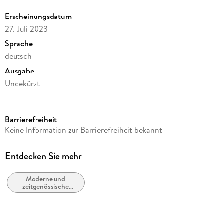
Erscheinungsdatum
Romantik, Spannung und eine große Portion Küstenflair - der
27. Juli 2023
neue Nordsee-Roman von Bestseller-Autorin Brigitte
Ploenes!
Sprache
deutsch
Ausgabe
Ungekürzt
Seitenanzahl
269
Barrierefreiheit
Dateigröße
Keine Information zur Barrierefreiheit bekannt
266,90 MB
Laufzeit
Entdecken Sie mehr
413 Minuten
Moderne und
Altersempfehlung
zeitgenössische
ab 18 Jahre
Belletristik: allgemein
und literarisch
Autor/Autorin