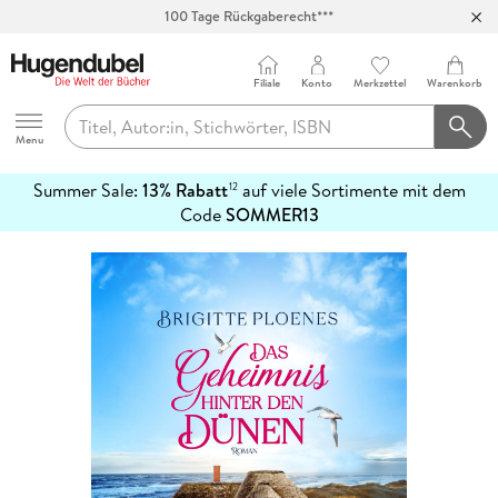
100 Tage Rückgaberecht***
Abholung in über 100 Filialen
Filiale
Konto
Merkzettel
Warenkorb
Hugendubel
Menu
Summer Sale:
13% Rabatt
auf viele Sortimente mit dem
12
mehr
Code
SOMMER13
erfahren