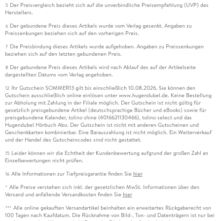
Der Preisvergleich bezieht sich auf die unverbindliche Preisempfehlung (UVP) des
5
Herstellers.
Der gebundene Preis dieses Artikels wurde vom Verlag gesenkt. Angaben zu
6
Preissenkungen beziehen sich auf den vorherigen Preis.
Die Preisbindung dieses Artikels wurde aufgehoben. Angaben zu Preissenkungen
7
beziehen sich auf den letzten gebundenen Preis.
Der gebundene Preis dieses Artikels wird nach Ablauf des auf der Artikelseite
8
dargestellten Datums vom Verlag angehoben.
Ihr Gutschein SOMMER13 gilt bis einschließlich 10.08.2026. Sie können den
12
Gutschein ausschließlich online einlösen unter www.hugendubel.de. Keine Bestellung
zur Abholung mit Zahlung in der Filiale möglich. Der Gutschein ist nicht gültig für
gesetzlich preisgebundene Artikel (deutschsprachige Bücher und eBooks) sowie für
preisgebundene Kalender, tolino shine (4016621130466), tolino select und das
Hugendubel Hörbuch Abo. Der Gutschein ist nicht mit anderen Gutscheinen und
Geschenkkarten kombinierbar. Eine Barauszahlung ist nicht möglich. Ein Weiterverkauf
und der Handel des Gutscheincodes sind nicht gestattet.
Leider können wir die Echtheit der Kundenbewertung aufgrund der großen Zahl an
15
Einzelbewertungen nicht prüfen.
Alle Informationen zur Tiefpreisgarantie finden Sie
hier
16
Alle Preise verstehen sich inkl. der gesetzlichen MwSt. Informationen über den
*
Versand und anfallende Versandkosten finden Sie
hier
Alle online gekauften Versandartikel beinhalten ein erweitertes Rückgaberecht von
***
100 Tagen nach Kaufdatum. Die Rücknahme von Bild-, Ton- und Datenträgern ist nur bei